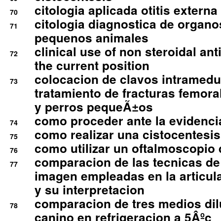
citologia aplicada otitis externa
70
citologia diagnostica de organ
71
pequenos animales
clinical use of non steroidal an
72
the current position
colocacion de clavos intramedu
73
tratamiento de fracturas femoral
y perros pequeÃ±os
como proceder ante la evidencia
74
como realizar una cistocentesis
75
como utilizar un oftalmoscopio 
76
comparacion de las tecnicas de
77
imagen empleadas en la articula
y su interpretacion
comparacion de tres medios di
78
canino en refrigeracion a 5Âºc