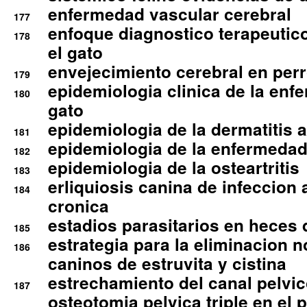
enfermedad vascular cerebral
177
enfoque diagnostico terapeutico 
178
el gato
envejecimiento cerebral en per
179
epidemiologia clinica de la enf
180
gato
epidemiologia de la dermatitis 
181
epidemiologia de la enfermedad
182
epidemiologia de la osteartritis
183
erliquiosis canina de infeccio
184
cronica
estadios parasitarios en heces 
185
estrategia para la eliminacion n
186
caninos de estruvita y cistina
estrechamiento del canal pelvi
187
osteotomia pelvica triple en el 