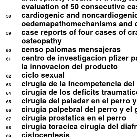
evaluation of 50 consecutive c
cardiogenic and noncardiogeni
58
oedemapathomechanisms and 
case reports of four cases of c
59
osteopathy
censo palomas mensajeras
60
centro de investigacion pfizer p
61
la innovacion del producto
ciclo sexual
62
cirugia de la incompetencia del 
63
cirugia de los deficits traumati
64
cirugia del paladar en el perro y
65
cirugia palpebral del perro y el 
66
cirugia prostatica en el perro
67
cirugia toracica cirugia del dia
68
cistocentesis
69