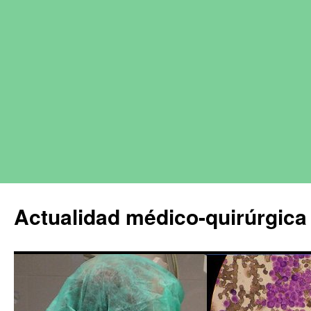
Actualidad médico-quirúrgica 