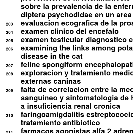
sobre la prevalencia de la enfe
diptera psychodidae en un are
evaluacion ecografica de la pro
203
examen clinico del encefalo
204
examen testicular diagnostico 
205
examining the links among pota
206
disease in the cat
feline spongiform encephalopa
207
exploracion y tratamiento medico
208
externas caninas
falta de correlacion entre la me
209
sanguineo y sintomatologia de
a insuficiencia renal cronica
faringoamigdalitis estreptococic
210
tratamiento antibiotico
farmacos agonistas alfa 2 adr
211