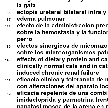
la gata
ectopia ureteral bilateral intra 
136
edema pulmonar
137
efecto de la administracion pre
138
sobre la hemostasia y la funcion
perro
efectos sinergicos de miconazol
139
sobre los microorganismos pa
effects of dietary protein and cal
140
clinically normal cats and in cat
induced chronic renal failure
eficacia clinica y tolerancia d
141
con alteraciones del aparato l
eficacia repelente de una comb
142
imidacloprida y permetrina fre
papatasi mosca de la arena en 