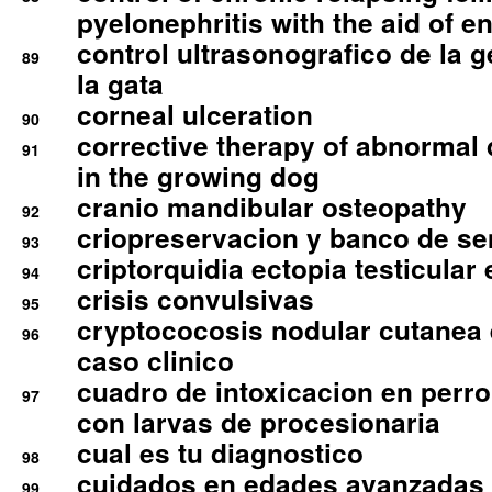
pyelonephritis with the aid of e
control ultrasonografico de la g
89
la gata
corneal ulceration
90
corrective therapy of abnormal
91
in the growing dog
cranio mandibular osteopathy
92
criopreservacion y banco de s
93
criptorquidia ectopia testicular 
94
crisis convulsivas
95
cryptococosis nodular cutanea
96
caso clinico
cuadro de intoxicacion en perro
97
con larvas de procesionaria
cual es tu diagnostico
98
cuidados en edades avanzadas
99