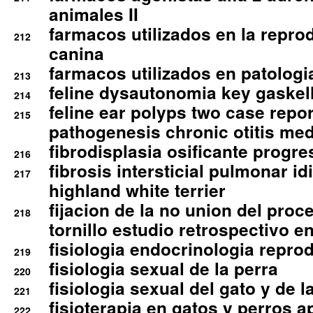
animales II
farmacos utilizados en la repro
212
canina
farmacos utilizados en patologia
213
feline dysautonomia key gaske
214
feline ear polyps two case repo
215
pathogenesis chronic otitis med
fibrodisplasia osificante progres
216
fibrosis intersticial pulmonar id
217
highland white terrier
fijacion de la no union del pro
218
tornillo estudio retrospectivo e
fisiologia endocrinologia reprod
219
fisiologia sexual de la perra
220
fisiologia sexual del gato y de l
221
fisioterapia en gatos y perros a
222