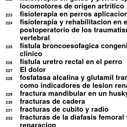
locomotores de origen artritico
fisioterapia en perros aplicacio
223
fisioterapia y rehabilitacion en 
224
postoperatorio de los traumati
vertebral
fistula broncoesofagica congen
225
clinico
fistula uretro rectal en el perro
226
El dolor
227
fosfatasa alcalina y glutamil tr
228
como indicadores de lesion ren
fractura mandibular en un husk
229
fracturas de cadera
230
fracturas de cubito y radio
231
fracturas de la diafasis femoral
232
reparacion