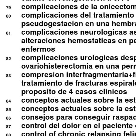
complicaciones de la onicectomi
79
complicaciones del tratamiento
80
pseudogestacion en una hembr
complicaciones neurologicas a
81
alteraciones hemostaticas en p
enfermos
complicaciones urologicas des
82
ovariohisterectomia en una per
compresion interfragmentaria+fi
83
tratamiento de fracturas espirale
proposito de 4 casos clinicos
conceptos actuales sobre la este
84
conceptos actuales sobre la este
85
consejos para conseguir raspad
86
control del dolor en el paciente 
87
control of chronic relapsing feli
88