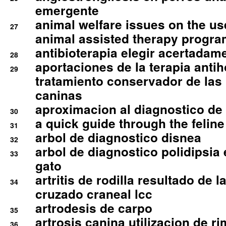
emergente
animal welfare issues on the use
27
animal assisted therapy progra
antibioterapia elegir acertadam
28
aportaciones de la terapia anti
29
tratamiento conservador de las 
caninas
aproximacion al diagnostico de p
30
a quick guide through the feli
31
arbol de diagnostico disnea
32
arbol de diagnostico polidipsia 
33
gato
artritis de rodilla resultado de 
34
cruzado craneal lcc
artrodesis de carpo
35
artrosis canina utilizacion de r
36