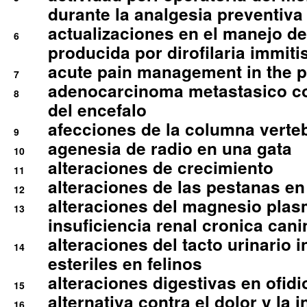
durante la analgesia preventiva 
actualizaciones en el manejo de 
6
producida por dirofilaria immiti
acute pain management in the p
7
adenocarcinoma metastasico co
8
del encefalo
afecciones de la columna verte
9
agenesia de radio en una gata
10
alteraciones de crecimiento
11
alteraciones de las pestanas en
12
alteraciones del magnesio plas
13
insuficiencia renal cronica cani
alteraciones del tacto urinario in
14
esteriles en felinos
alteraciones digestivas en ofidi
15
alternativa contra el dolor y la 
16