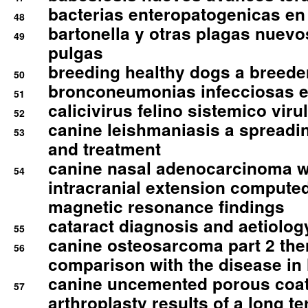
bacterias enteropatogenicas en
48
bartonella y otras plagas nuev
49
pulgas
breeding healthy dogs a breede
50
bronconeumonias infecciosas 
51
calicivirus felino sistemico viru
52
canine leishmaniasis a spreadi
53
and treatment
canine nasal adenocarcinoma wi
54
intracranial extension comput
magnetic resonance findings
cataract diagnosis and aetiolog
55
canine osteosarcoma part 2 th
56
comparison with the disease i
canine uncemented porous coate
57
arthroplasty results of a long t