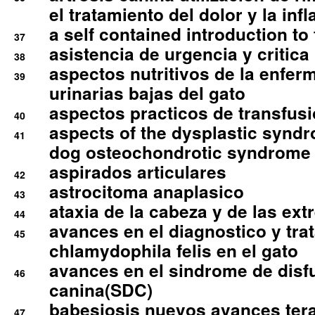
el tratamiento del dolor y la inf
a self contained introduction to
37
asistencia de urgencia y critica
38
aspectos nutritivos de la enfer
39
urinarias bajas del gato
aspectos practicos de transfus
40
aspects of the dysplastic syndr
41
dog osteochondrotic syndrome
aspirados articulares
42
astrocitoma anaplasico
43
ataxia de la cabeza y de las ex
44
avances en el diagnostico y tra
45
chlamydophila felis en el gato
avances en el sindrome de disf
46
canina(SDC)
babesiosis nuevos avances ter
47