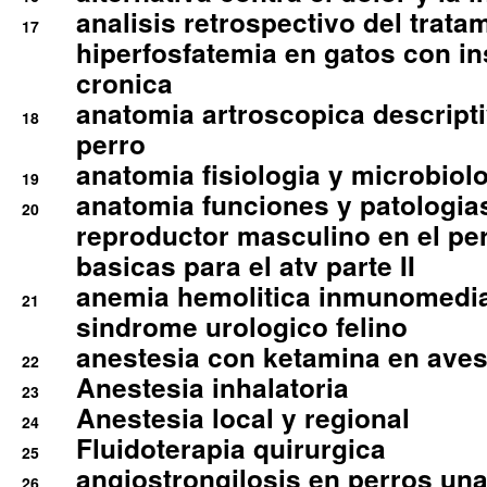
analisis retrospectivo del tratam
17
hiperfosfatemia en gatos con in
cronica
anatomia artroscopica descriptiv
18
perro
anatomia fisiologia y microbiolo
19
anatomia funciones y patologia
20
reproductor masculino en el per
basicas para el atv parte II
anemia hemolitica inmunomedia
21
sindrome urologico felino
anestesia con ketamina en aves 
22
Anestesia inhalatoria
23
Anestesia local y regional
24
Fluidoterapia quirurgica
25
angiostrongilosis en perros un
26