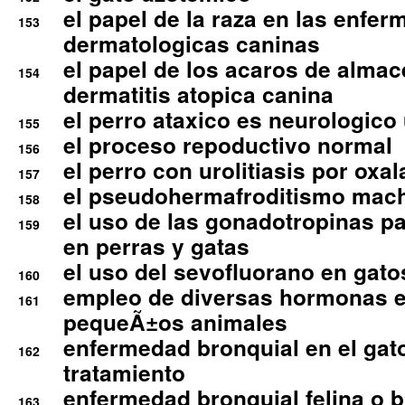
el papel de la raza en las enfe
153
dermatologicas caninas
el papel de los acaros de alma
154
dermatitis atopica canina
el perro ataxico es neurologico
155
el proceso repoductivo normal
156
el perro con urolitiasis por oxal
157
el pseudohermafroditismo mac
158
el uso de las gonadotropinas pa
159
en perras y gatas
el uso del sevofluorano en gato
160
empleo de diversas hormonas e
161
pequeÃ±os animales
enfermedad bronquial en el gat
162
tratamiento
enfermedad bronquial felina o br
163