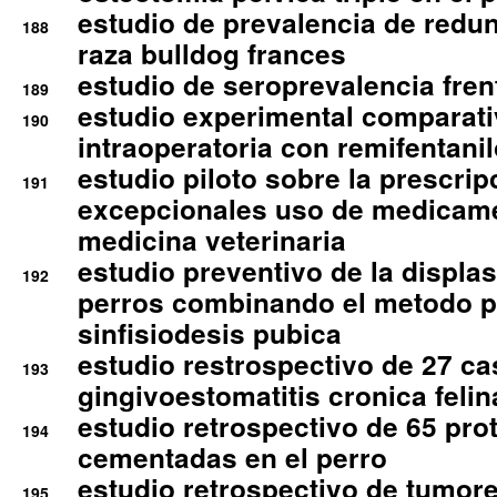
estudio de prevalencia de redun
188
raza bulldog frances
estudio de seroprevalencia frent
189
estudio experimental comparati
190
intraoperatoria con remifentanil
estudio piloto sobre la prescrip
191
excepcionales uso de medicam
medicina veterinaria
estudio preventivo de la displa
192
perros combinando el metodo p
sinfisiodesis pubica
estudio restrospectivo de 27 c
193
gingivoestomatitis cronica felin
estudio retrospectivo de 65 pro
194
cementadas en el perro
estudio retrospectivo de tumore
195