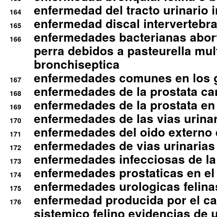
enfermedad del tracto urinario in
164
enfermedad discal intervertebra
165
enfermedades bacterianas abort
166
perra debidos a pasteurella mul
bronchiseptica
enfermedades comunes en los 
167
enfermedades de la prostata ca
168
enfermedades de la prostata en 
169
enfermedades de las vias urinari
170
enfermedades del oido externo 
171
enfermedades de vias urinarias
172
enfermedades infecciosas de la 
173
enfermedades prostaticas en el
174
enfermedades urologicas felina
175
enfermedad producida por el cal
176
sistemico felino evidencias de 