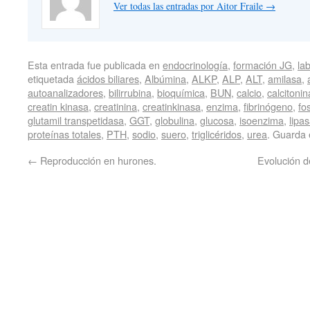
Ver todas las entradas por Aitor Fraile
→
Esta entrada fue publicada en
endocrinología
,
formación JG
,
la
etiquetada
ácidos biliares
,
Albúmina
,
ALKP
,
ALP
,
ALT
,
amilasa
,
autoanalizadores
,
bilirrubina
,
bioquímica
,
BUN
,
calcio
,
calcitonin
creatin kinasa
,
creatinina
,
creatinkinasa
,
enzima
,
fibrinógeno
,
fo
glutamil transpetidasa
,
GGT
,
globulina
,
glucosa
,
isoenzima
,
lipa
proteínas totales
,
PTH
,
sodio
,
suero
,
triglicéridos
,
urea
. Guarda 
←
Reproducción en hurones.
Evolución d