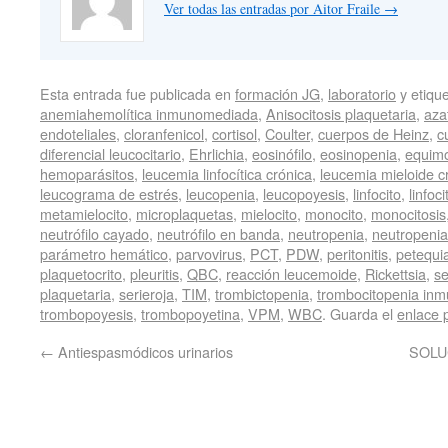
Ver todas las entradas por Aitor Fraile
→
Esta entrada fue publicada en
formación JG
,
laboratorio
y etiqu
anemiahemolítica inmunomediada
,
Anisocitosis plaquetaria
,
aza
endoteliales
,
cloranfenicol
,
cortisol
,
Coulter
,
cuerpos de Heinz
,
c
diferencial leucocitario
,
Ehrlichia
,
eosinófilo
,
eosinopenia
,
equimo
hemoparásitos
,
leucemia linfocítica crónica
,
leucemia mieloide c
leucograma de estrés
,
leucopenia
,
leucopoyesis
,
linfocito
,
linfoci
metamielocito
,
microplaquetas
,
mielocito
,
monocito
,
monocitosis
neutrófilo cayado
,
neutrófilo en banda
,
neutropenia
,
neutropenia 
parámetro hemático
,
parvovirus
,
PCT
,
PDW
,
peritonitis
,
petequi
plaquetocrito
,
pleuritis
,
QBC
,
reacción leucemoide
,
Rickettsia
,
se
plaquetaria
,
serieroja
,
TIM
,
trombictopenia
,
trombocitopenia in
trombopoyesis
,
trombopoyetina
,
VPM
,
WBC
. Guarda el
enlace 
←
Antiespasmódicos urinarios
SOLUC