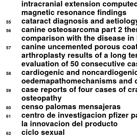
intracranial extension comput
magnetic resonance findings
cataract diagnosis and aetiolog
55
canine osteosarcoma part 2 th
56
comparison with the disease i
canine uncemented porous coate
57
arthroplasty results of a long t
evaluation of 50 consecutive c
cardiogenic and noncardiogeni
58
oedemapathomechanisms and 
case reports of four cases of c
59
osteopathy
censo palomas mensajeras
60
centro de investigacion pfizer p
61
la innovacion del producto
ciclo sexual
62