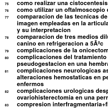
como realizar una cistocentesis
75
como utilizar un oftalmoscopio 
76
comparacion de las tecnicas de
77
imagen empleadas en la articula
y su interpretacion
comparacion de tres medios di
78
canino en refrigeracion a 5Âºc
complicaciones de la onicectomi
79
complicaciones del tratamiento
80
pseudogestacion en una hembr
complicaciones neurologicas a
81
alteraciones hemostaticas en p
enfermos
complicaciones urologicas des
82
ovariohisterectomia en una per
compresion interfragmentaria+fi
83