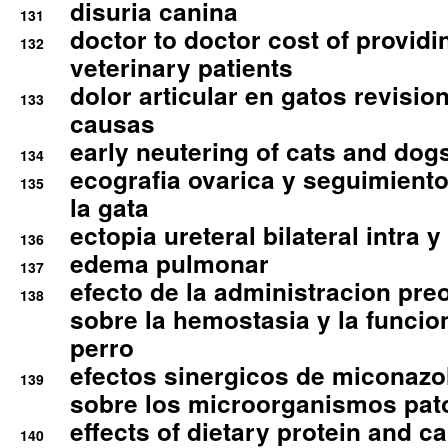
disuria canina
131
doctor to doctor cost of providi
132
veterinary patients
dolor articular en gatos revisio
133
causas
early neutering of cats and dog
134
ecografia ovarica y seguimiento
135
la gata
ectopia ureteral bilateral intra 
136
edema pulmonar
137
efecto de la administracion pre
138
sobre la hemostasia y la funcion
perro
efectos sinergicos de miconazol
139
sobre los microorganismos pa
effects of dietary protein and cal
140