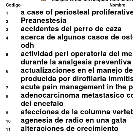
Codigo
Nombre
a case of periosteal proliferative
1
Preanestesia
2
accidentes del perro de caza
3
acerca de algunos casos de oste
4
odh
actividad peri operatoria del 
5
durante la analgesia preventiva 
actualizaciones en el manejo de 
6
producida por dirofilaria immiti
acute pain management in the p
7
adenocarcinoma metastasico co
8
del encefalo
afecciones de la columna verte
9
agenesia de radio en una gata
10
alteraciones de crecimiento
11