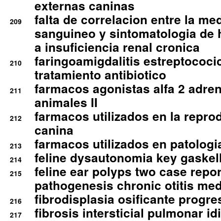
externas caninas
falta de correlacion entre la me
209
sanguineo y sintomatologia de
a insuficiencia renal cronica
faringoamigdalitis estreptococic
210
tratamiento antibiotico
farmacos agonistas alfa 2 adr
211
animales II
farmacos utilizados en la repro
212
canina
farmacos utilizados en patologia
213
feline dysautonomia key gaske
214
feline ear polyps two case repo
215
pathogenesis chronic otitis med
fibrodisplasia osificante progres
216
fibrosis intersticial pulmonar id
217