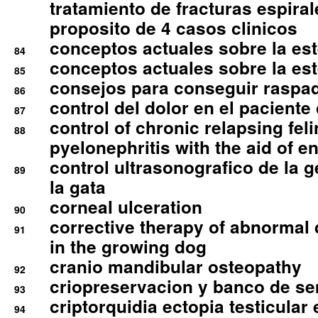
tratamiento de fracturas espirale
proposito de 4 casos clinicos
conceptos actuales sobre la este
84
conceptos actuales sobre la este
85
consejos para conseguir raspad
86
control del dolor en el paciente 
87
control of chronic relapsing feli
88
pyelonephritis with the aid of e
control ultrasonografico de la g
89
la gata
corneal ulceration
90
corrective therapy of abnormal
91
in the growing dog
cranio mandibular osteopathy
92
criopreservacion y banco de s
93
criptorquidia ectopia testicular 
94