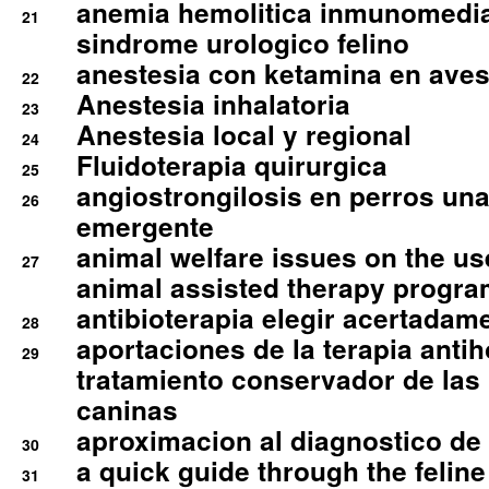
anemia hemolitica inmunomedia
21
sindrome urologico felino
anestesia con ketamina en aves 
22
Anestesia inhalatoria
23
Anestesia local y regional
24
Fluidoterapia quirurgica
25
angiostrongilosis en perros un
26
emergente
animal welfare issues on the use
27
animal assisted therapy progra
antibioterapia elegir acertadam
28
aportaciones de la terapia anti
29
tratamiento conservador de las 
caninas
aproximacion al diagnostico de p
30
a quick guide through the feli
31