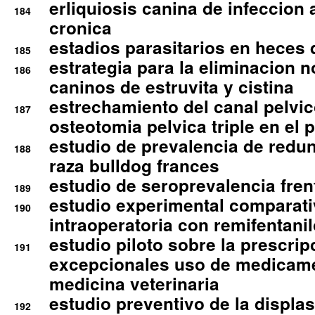
erliquiosis canina de infeccio
184
cronica
estadios parasitarios en heces 
185
estrategia para la eliminacion n
186
caninos de estruvita y cistina
estrechamiento del canal pelvi
187
osteotomia pelvica triple en el 
estudio de prevalencia de redun
188
raza bulldog frances
estudio de seroprevalencia frent
189
estudio experimental comparati
190
intraoperatoria con remifentanil
estudio piloto sobre la prescrip
191
excepcionales uso de medicam
medicina veterinaria
estudio preventivo de la displa
192