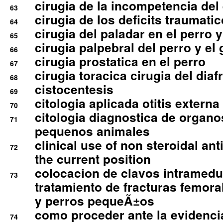
cirugia de la incompetencia del 
63
cirugia de los deficits traumati
64
cirugia del paladar en el perro y
65
cirugia palpebral del perro y el 
66
cirugia prostatica en el perro
67
cirugia toracica cirugia del dia
68
cistocentesis
69
citologia aplicada otitis externa
70
citologia diagnostica de organ
71
pequenos animales
clinical use of non steroidal an
72
the current position
colocacion de clavos intramedu
73
tratamiento de fracturas femoral
y perros pequeÃ±os
como proceder ante la evidencia
74