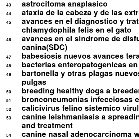
astrocitoma anaplasico
43
ataxia de la cabeza y de las ex
44
avances en el diagnostico y tra
45
chlamydophila felis en el gato
avances en el sindrome de disf
46
canina(SDC)
babesiosis nuevos avances ter
47
bacterias enteropatogenicas en
48
bartonella y otras plagas nuev
49
pulgas
breeding healthy dogs a breede
50
bronconeumonias infecciosas 
51
calicivirus felino sistemico viru
52
canine leishmaniasis a spreadi
53
and treatment
canine nasal adenocarcinoma wi
54