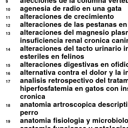
afecciones de la columna verte
9
agenesia de radio en una gata
10
alteraciones de crecimiento
11
alteraciones de las pestanas en
12
alteraciones del magnesio plas
13
insuficiencia renal cronica cani
alteraciones del tacto urinario in
14
esteriles en felinos
alteraciones digestivas en ofidi
15
alternativa contra el dolor y la 
16
analisis retrospectivo del tratam
17
hiperfosfatemia en gatos con in
cronica
anatomia artroscopica descriptiv
18
perro
anatomia fisiologia y microbiolo
19