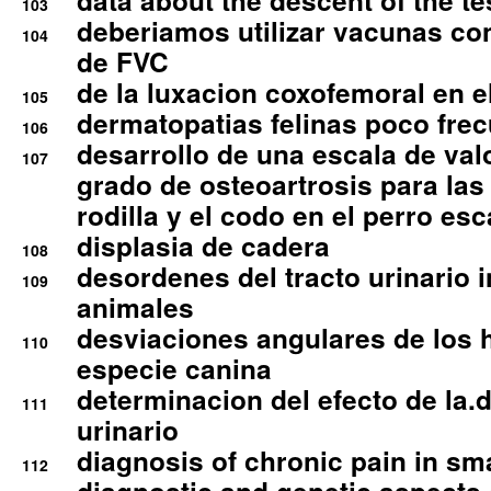
data about the descent of the te
103
deberiamos utilizar vacunas co
104
de FVC
de la luxacion coxofemoral en e
105
dermatopatias felinas poco fre
106
desarrollo de una escala de val
107
grado de osteoartrosis para las 
rodilla y el codo en el perro esc
displasia de cadera
108
desordenes del tracto urinario 
109
animales
desviaciones angulares de los 
110
especie canina
determinacion del efecto de la.d
111
urinario
diagnosis of chronic pain in sm
112