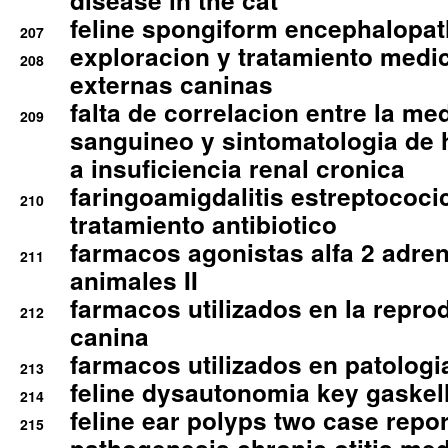
disease in the cat
feline spongiform encephalopa
207
exploracion y tratamiento medico
208
externas caninas
falta de correlacion entre la me
209
sanguineo y sintomatologia de
a insuficiencia renal cronica
faringoamigdalitis estreptococic
210
tratamiento antibiotico
farmacos agonistas alfa 2 adr
211
animales II
farmacos utilizados en la repro
212
canina
farmacos utilizados en patologia
213
feline dysautonomia key gaske
214
feline ear polyps two case repo
215