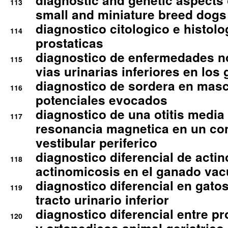
diagnostic and genetic aspects o
113
small and miniature breed dogs 
diagnostico citologico e histolo
114
prostaticas
diagnostico de enfermedades no
115
vias urinarias inferiores en los 
diagnostico de sordera en mas
116
potenciales evocados
diagnostico de una otitis media
117
resonancia magnetica en un co
vestibular periferico
diagnostico diferencial de actin
118
actinomicosis en el ganado va
diagnostico diferencial en gato
119
tracto urinario inferior
diagnostico diferencial entre 
120