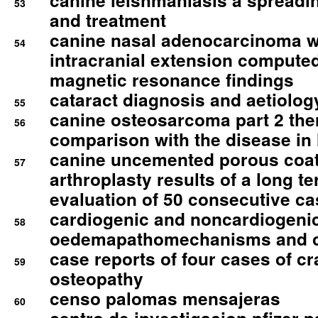
canine leishmaniasis a spreadi
53
and treatment
canine nasal adenocarcinoma wi
54
intracranial extension comput
magnetic resonance findings
cataract diagnosis and aetiolog
55
canine osteosarcoma part 2 th
56
comparison with the disease i
canine uncemented porous coate
57
arthroplasty results of a long t
evaluation of 50 consecutive c
cardiogenic and noncardiogeni
58
oedemapathomechanisms and 
case reports of four cases of c
59
osteopathy
censo palomas mensajeras
60