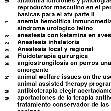
anatomia funciones y patologia
20
reproductor masculino en el per
basicas para el atv parte II
anemia hemolitica inmunomedia
21
sindrome urologico felino
anestesia con ketamina en aves 
22
Anestesia inhalatoria
23
Anestesia local y regional
24
Fluidoterapia quirurgica
25
angiostrongilosis en perros un
26
emergente
animal welfare issues on the use
27
animal assisted therapy progra
antibioterapia elegir acertadam
28
aportaciones de la terapia anti
29
tratamiento conservador de las 