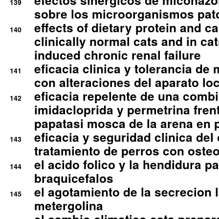
efectos sinergicos de miconazol
139
sobre los microorganismos pa
effects of dietary protein and cal
140
clinically normal cats and in cat
induced chronic renal failure
eficacia clinica y tolerancia d
141
con alteraciones del aparato l
eficacia repelente de una comb
142
imidacloprida y permetrina fre
papatasi mosca de la arena en 
eficacia y seguridad clinica del
143
tratamiento de perros con osteoa
el acido folico y la hendidura pa
144
braquicefalos
el agotamiento de la secrecion l
145
metergolina