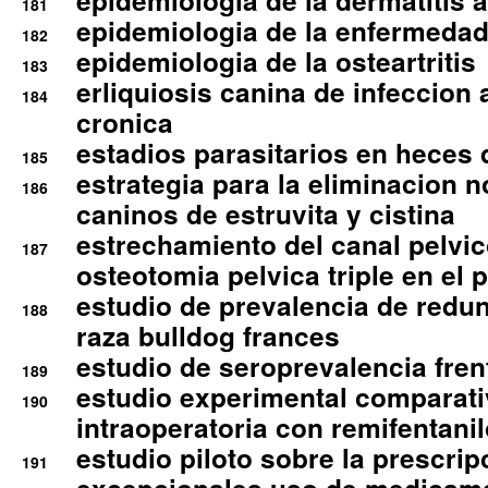
epidemiologia de la dermatitis 
181
epidemiologia de la enfermedad
182
epidemiologia de la osteartritis
183
erliquiosis canina de infeccio
184
cronica
estadios parasitarios en heces 
185
estrategia para la eliminacion n
186
caninos de estruvita y cistina
estrechamiento del canal pelvi
187
osteotomia pelvica triple en el 
estudio de prevalencia de redun
188
raza bulldog frances
estudio de seroprevalencia frent
189
estudio experimental comparati
190
intraoperatoria con remifentanil
estudio piloto sobre la prescrip
191