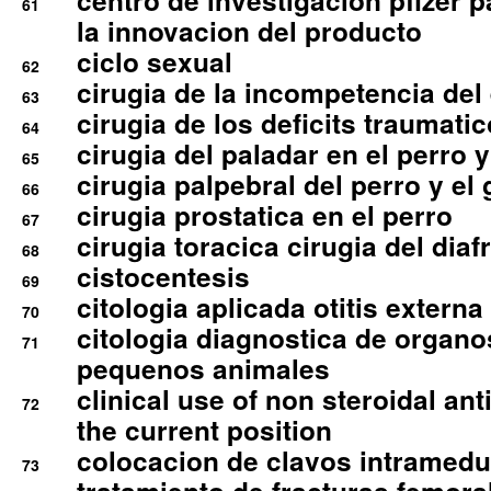
centro de investigacion pfizer p
61
la innovacion del producto
ciclo sexual
62
cirugia de la incompetencia del 
63
cirugia de los deficits traumati
64
cirugia del paladar en el perro y
65
cirugia palpebral del perro y el 
66
cirugia prostatica en el perro
67
cirugia toracica cirugia del dia
68
cistocentesis
69
citologia aplicada otitis externa
70
citologia diagnostica de organ
71
pequenos animales
clinical use of non steroidal an
72
the current position
colocacion de clavos intramedu
73