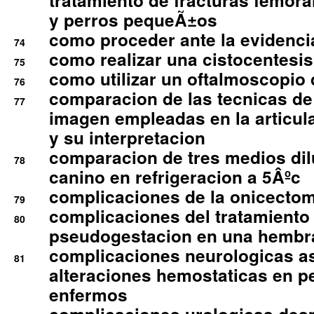
tratamiento de fracturas femoral
y perros pequeÃ±os
como proceder ante la evidencia
74
como realizar una cistocentesis
75
como utilizar un oftalmoscopio 
76
comparacion de las tecnicas de
77
imagen empleadas en la articula
y su interpretacion
comparacion de tres medios di
78
canino en refrigeracion a 5Âºc
complicaciones de la onicectomi
79
complicaciones del tratamiento
80
pseudogestacion en una hembr
complicaciones neurologicas a
81
alteraciones hemostaticas en p
enfermos