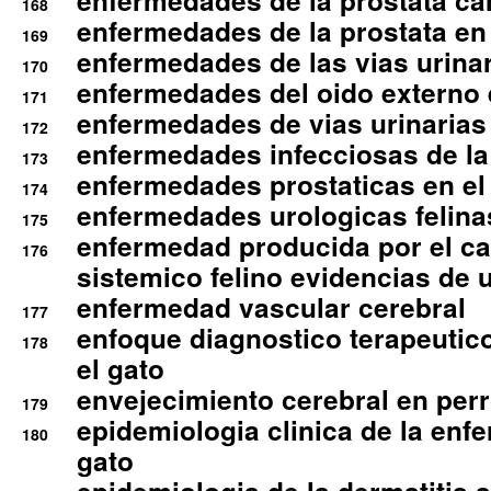
enfermedades de la prostata ca
168
enfermedades de la prostata en 
169
enfermedades de las vias urinari
170
enfermedades del oido externo 
171
enfermedades de vias urinarias
172
enfermedades infecciosas de la 
173
enfermedades prostaticas en el
174
enfermedades urologicas felina
175
enfermedad producida por el cal
176
sistemico felino evidencias de 
enfermedad vascular cerebral
177
enfoque diagnostico terapeutico 
178
el gato
envejecimiento cerebral en per
179
epidemiologia clinica de la enf
180
gato