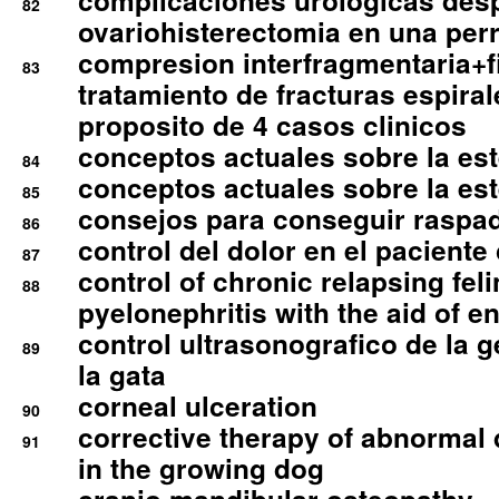
complicaciones urologicas des
82
ovariohisterectomia en una per
compresion interfragmentaria+fi
83
tratamiento de fracturas espirale
proposito de 4 casos clinicos
conceptos actuales sobre la este
84
conceptos actuales sobre la este
85
consejos para conseguir raspad
86
control del dolor en el paciente 
87
control of chronic relapsing feli
88
pyelonephritis with the aid of e
control ultrasonografico de la g
89
la gata
corneal ulceration
90
corrective therapy of abnormal
91
in the growing dog