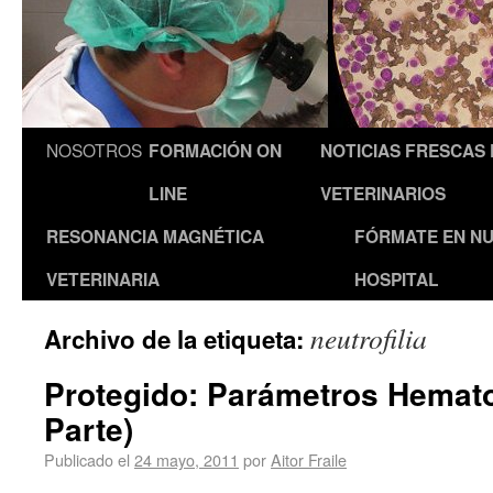
NOSOTROS
FORMACIÓN ON
NOTICIAS FRESCAS
LINE
VETERINARIOS
RESONANCIA MAGNÉTICA
FÓRMATE EN N
VETERINARIA
HOSPITAL
neutrofilia
Archivo de la etiqueta:
Protegido: Parámetros Hemato
Parte)
Publicado el
24 mayo, 2011
por
Aitor Fraile