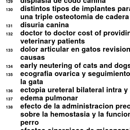
displasia de codo canina
129
distintos tipos de implantes par
130
una triple osteotomia de cadera
disuria canina
131
doctor to doctor cost of providi
132
veterinary patients
dolor articular en gatos revisio
133
causas
early neutering of cats and dog
134
ecografia ovarica y seguimiento
135
la gata
ectopia ureteral bilateral intra 
136
edema pulmonar
137
efecto de la administracion pre
138
sobre la hemostasia y la funcion
perro