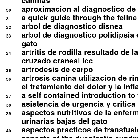
caninas
aproximacion al diagnostico de p
30
a quick guide through the feli
31
arbol de diagnostico disnea
32
arbol de diagnostico polidipsia 
33
gato
artritis de rodilla resultado de 
34
cruzado craneal lcc
artrodesis de carpo
35
artrosis canina utilizacion de r
36
el tratamiento del dolor y la inf
a self contained introduction to
37
asistencia de urgencia y critica
38
aspectos nutritivos de la enfer
39
urinarias bajas del gato
aspectos practicos de transfus
40