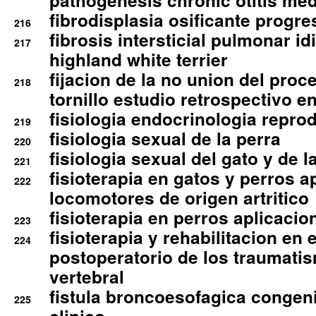
pathogenesis chronic otitis med
fibrodisplasia osificante progres
216
fibrosis intersticial pulmonar id
217
highland white terrier
fijacion de la no union del pro
218
tornillo estudio retrospectivo e
fisiologia endocrinologia reprod
219
fisiologia sexual de la perra
220
fisiologia sexual del gato y de l
221
fisioterapia en gatos y perros a
222
locomotores de origen artritico
fisioterapia en perros aplicacio
223
fisioterapia y rehabilitacion en 
224
postoperatorio de los traumati
vertebral
fistula broncoesofagica congen
225