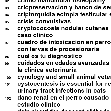
cranio mandibular osteopathy
92
criopreservacion y banco de s
93
criptorquidia ectopia testicular 
94
crisis convulsivas
95
cryptococosis nodular cutanea
96
caso clinico
cuadro de intoxicacion en perro
97
con larvas de procesionaria
cual es tu diagnostico
98
cuidados en edades avanzadas
99
la clinica veterinaria
cynology and small animal vete
100
cystocentesis is essential for re
101
urinary tract infections in cats
dano renal en el perro causado 
102
estudio clinico