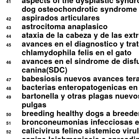
aspects of the dysplastic syndr
41
dog osteochondrotic syndrome
aspirados articulares
42
astrocitoma anaplasico
43
ataxia de la cabeza y de las ex
44
avances en el diagnostico y tra
45
chlamydophila felis en el gato
avances en el sindrome de disf
46
canina(SDC)
babesiosis nuevos avances ter
47
bacterias enteropatogenicas en
48
bartonella y otras plagas nuev
49
pulgas
breeding healthy dogs a breede
50
bronconeumonias infecciosas 
51
calicivirus felino sistemico viru
52