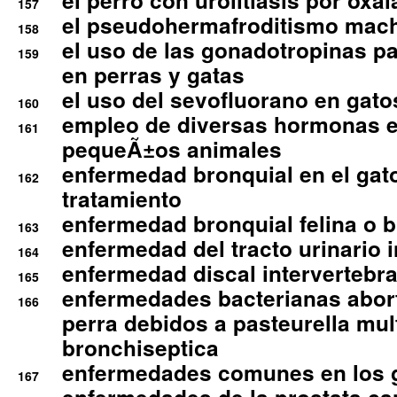
el perro con urolitiasis por oxal
157
el pseudohermafroditismo mac
158
el uso de las gonadotropinas pa
159
en perras y gatas
el uso del sevofluorano en gato
160
empleo de diversas hormonas e
161
pequeÃ±os animales
enfermedad bronquial en el gat
162
tratamiento
enfermedad bronquial felina o br
163
enfermedad del tracto urinario in
164
enfermedad discal intervertebra
165
enfermedades bacterianas abort
166
perra debidos a pasteurella mul
bronchiseptica
enfermedades comunes en los 
167