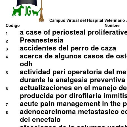
Campus Virtual del Hospital Veterinario 
Codigo
Nombre
a case of periosteal proliferative
1
Preanestesia
2
accidentes del perro de caza
3
acerca de algunos casos de oste
4
odh
actividad peri operatoria del 
5
durante la analgesia preventiva 
actualizaciones en el manejo de 
6
producida por dirofilaria immiti
acute pain management in the p
7
adenocarcinoma metastasico co
8
del encefalo