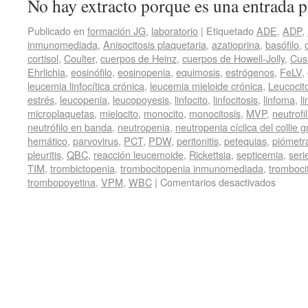
No hay extracto porque es una entrada p
Publicado en
formación JG
,
laboratorio
|
Etiquetado
ADE
,
ADP
,
inmunomediada
,
Anisocitosis plaquetaria
,
azatioprina
,
basófilo
,
cortisol
,
Coulter
,
cuerpos de Heinz
,
cuerpos de Howell-Jolly
,
Cus
Ehrlichia
,
eosinófilo
,
eosinopenia
,
equimosis
,
estrógenos
,
FeLV
,
leucemia linfocítica crónica
,
leucemia mieloide crónica
,
Leucocit
estrés
,
leucopenia
,
leucopoyesis
,
linfocito
,
linfocitosis
,
linfoma
,
l
microplaquetas
,
mielocito
,
monocito
,
monocitosis
,
MVP
,
neutrofil
neutrófilo en banda
,
neutropenia
,
neutropenia cíclica del collie g
hemático
,
parvovirus
,
PCT
,
PDW
,
peritonitis
,
petequias
,
piómetr
pleuritis
,
QBC
,
reacción leucemoide
,
Rickettsia
,
septicemia
,
seri
TIM
,
trombictopenia
,
trombocitopenia inmunomediada
,
tromboci
trombopoyetina
,
VPM
,
WBC
|
Comentarios desactivados