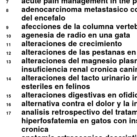
acute pain management in the p
7
adenocarcinoma metastasico co
8
del encefalo
afecciones de la columna verte
9
agenesia de radio en una gata
10
alteraciones de crecimiento
11
alteraciones de las pestanas en
12
alteraciones del magnesio plas
13
insuficiencia renal cronica cani
alteraciones del tacto urinario in
14
esteriles en felinos
alteraciones digestivas en ofidi
15
alternativa contra el dolor y la 
16
analisis retrospectivo del tratam
17
hiperfosfatemia en gatos con in
cronica