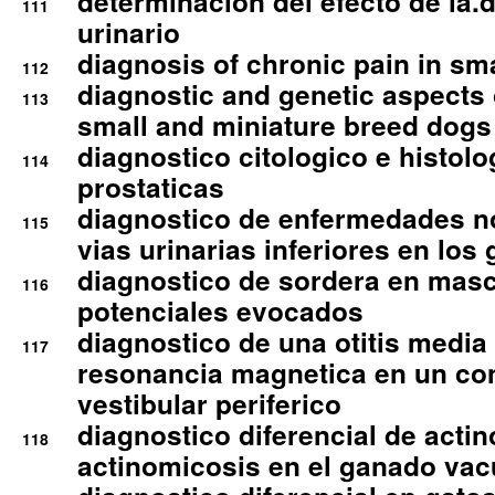
determinacion del efecto de la.d
111
urinario
diagnosis of chronic pain in sm
112
diagnostic and genetic aspects o
113
small and miniature breed dogs 
diagnostico citologico e histolo
114
prostaticas
diagnostico de enfermedades no
115
vias urinarias inferiores en los 
diagnostico de sordera en mas
116
potenciales evocados
diagnostico de una otitis media
117
resonancia magnetica en un co
vestibular periferico
diagnostico diferencial de actin
118
actinomicosis en el ganado va