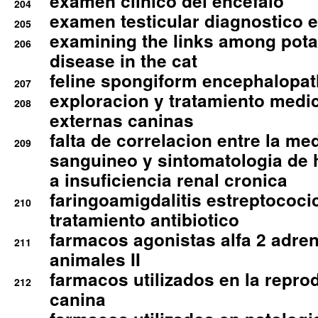
examen clinico del encefalo
204
examen testicular diagnostico 
205
examining the links among pota
206
disease in the cat
feline spongiform encephalopa
207
exploracion y tratamiento medico
208
externas caninas
falta de correlacion entre la me
209
sanguineo y sintomatologia de
a insuficiencia renal cronica
faringoamigdalitis estreptococic
210
tratamiento antibiotico
farmacos agonistas alfa 2 adr
211
animales II
farmacos utilizados en la repro
212
canina