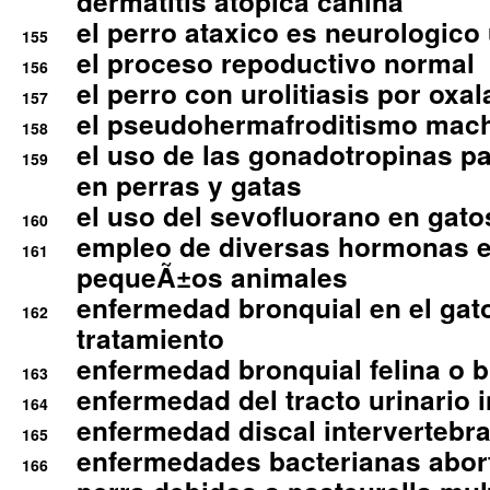
dermatitis atopica canina
el perro ataxico es neurologico
155
el proceso repoductivo normal
156
el perro con urolitiasis por oxal
157
el pseudohermafroditismo mac
158
el uso de las gonadotropinas pa
159
en perras y gatas
el uso del sevofluorano en gato
160
empleo de diversas hormonas e
161
pequeÃ±os animales
enfermedad bronquial en el gat
162
tratamiento
enfermedad bronquial felina o br
163
enfermedad del tracto urinario in
164
enfermedad discal intervertebra
165
enfermedades bacterianas abort
166