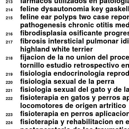
farmacos utilizados en patologia
213
feline dysautonomia key gaske
214
feline ear polyps two case repo
215
pathogenesis chronic otitis med
fibrodisplasia osificante progres
216
fibrosis intersticial pulmonar id
217
highland white terrier
fijacion de la no union del pro
218
tornillo estudio retrospectivo e
fisiologia endocrinologia reprod
219
fisiologia sexual de la perra
220
fisiologia sexual del gato y de l
221
fisioterapia en gatos y perros a
222
locomotores de origen artritico
fisioterapia en perros aplicacio
223
fisioterapia y rehabilitacion en 
224