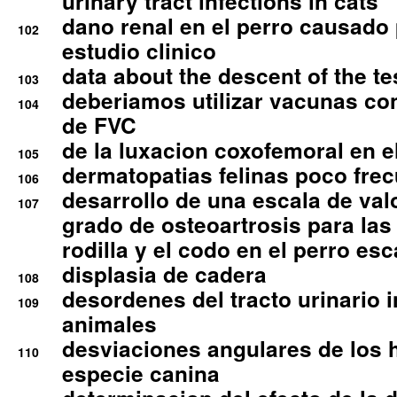
urinary tract infections in cats
dano renal en el perro causado 
102
estudio clinico
data about the descent of the te
103
deberiamos utilizar vacunas co
104
de FVC
de la luxacion coxofemoral en e
105
dermatopatias felinas poco fre
106
desarrollo de una escala de val
107
grado de osteoartrosis para las 
rodilla y el codo en el perro esc
displasia de cadera
108
desordenes del tracto urinario 
109
animales
desviaciones angulares de los 
110
especie canina