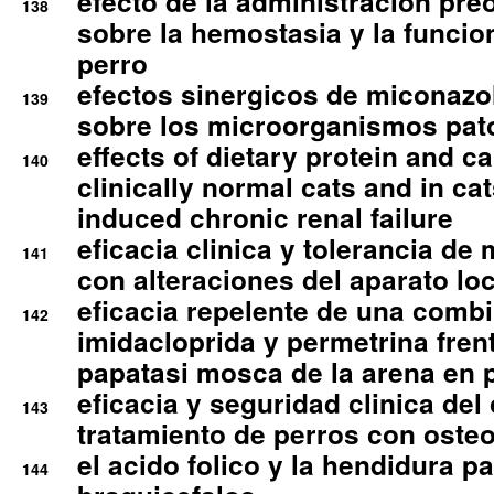
efecto de la administracion pre
138
sobre la hemostasia y la funcion
perro
efectos sinergicos de miconazol
139
sobre los microorganismos pa
effects of dietary protein and cal
140
clinically normal cats and in cat
induced chronic renal failure
eficacia clinica y tolerancia d
141
con alteraciones del aparato l
eficacia repelente de una comb
142
imidacloprida y permetrina fre
papatasi mosca de la arena en 
eficacia y seguridad clinica del
143
tratamiento de perros con osteoa
el acido folico y la hendidura pa
144