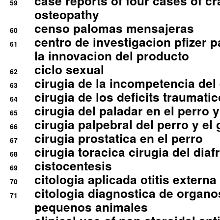
case reports of four cases of c
59
osteopathy
censo palomas mensajeras
60
centro de investigacion pfizer p
61
la innovacion del producto
ciclo sexual
62
cirugia de la incompetencia del 
63
cirugia de los deficits traumati
64
cirugia del paladar en el perro y
65
cirugia palpebral del perro y el 
66
cirugia prostatica en el perro
67
cirugia toracica cirugia del dia
68
cistocentesis
69
citologia aplicada otitis externa
70
citologia diagnostica de organ
71
pequenos animales