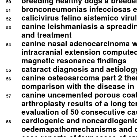
breeding healthy dogs a breede
50
bronconeumonias infecciosas 
51
calicivirus felino sistemico viru
52
canine leishmaniasis a spreadi
53
and treatment
canine nasal adenocarcinoma wi
54
intracranial extension comput
magnetic resonance findings
cataract diagnosis and aetiolog
55
canine osteosarcoma part 2 th
56
comparison with the disease i
canine uncemented porous coate
57
arthroplasty results of a long t
evaluation of 50 consecutive c
cardiogenic and noncardiogeni
58
oedemapathomechanisms and 