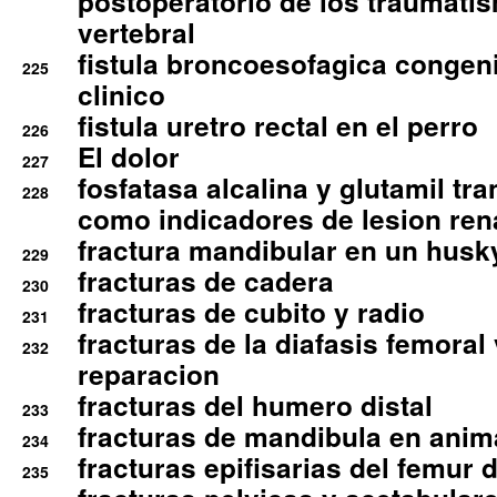
postoperatorio de los traumati
vertebral
fistula broncoesofagica congen
225
clinico
fistula uretro rectal en el perro
226
El dolor
227
fosfatasa alcalina y glutamil tr
228
como indicadores de lesion ren
fractura mandibular en un husk
229
fracturas de cadera
230
fracturas de cubito y radio
231
fracturas de la diafasis femoral
232
reparacion
fracturas del humero distal
233
fracturas de mandibula en ani
234
fracturas epifisarias del femur d
235