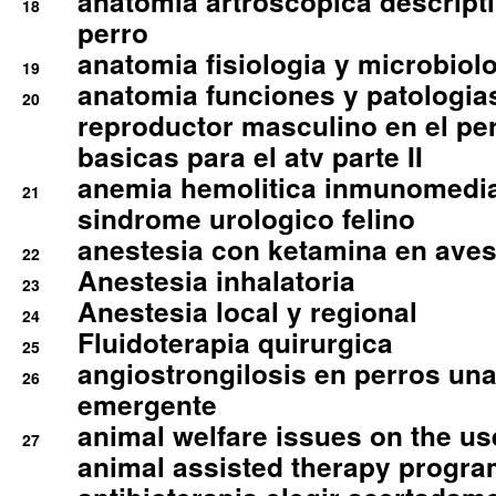
anatomia artroscopica descriptiv
18
perro
anatomia fisiologia y microbiolo
19
anatomia funciones y patologia
20
reproductor masculino en el per
basicas para el atv parte II
anemia hemolitica inmunomedia
21
sindrome urologico felino
anestesia con ketamina en aves 
22
Anestesia inhalatoria
23
Anestesia local y regional
24
Fluidoterapia quirurgica
25
angiostrongilosis en perros un
26
emergente
animal welfare issues on the use
27
animal assisted therapy progra