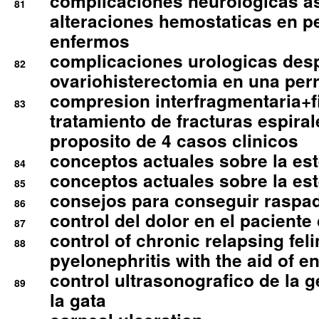
complicaciones neurologicas a
81
alteraciones hemostaticas en p
enfermos
complicaciones urologicas des
82
ovariohisterectomia en una per
compresion interfragmentaria+fi
83
tratamiento de fracturas espirale
proposito de 4 casos clinicos
conceptos actuales sobre la este
84
conceptos actuales sobre la este
85
consejos para conseguir raspad
86
control del dolor en el paciente 
87
control of chronic relapsing feli
88
pyelonephritis with the aid of e
control ultrasonografico de la g
89
la gata