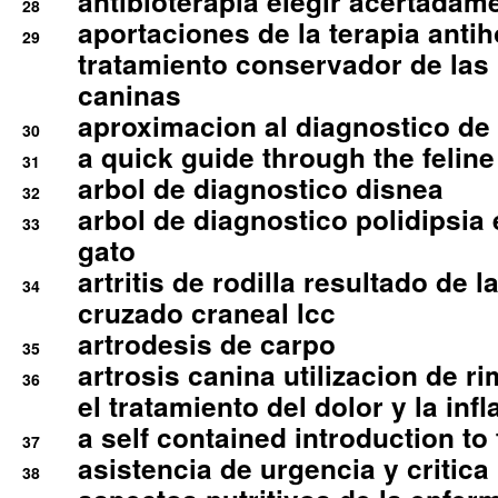
antibioterapia elegir acertadam
28
aportaciones de la terapia anti
29
tratamiento conservador de las 
caninas
aproximacion al diagnostico de p
30
a quick guide through the feli
31
arbol de diagnostico disnea
32
arbol de diagnostico polidipsia 
33
gato
artritis de rodilla resultado de 
34
cruzado craneal lcc
artrodesis de carpo
35
artrosis canina utilizacion de r
36
el tratamiento del dolor y la inf
a self contained introduction to
37
asistencia de urgencia y critica
38