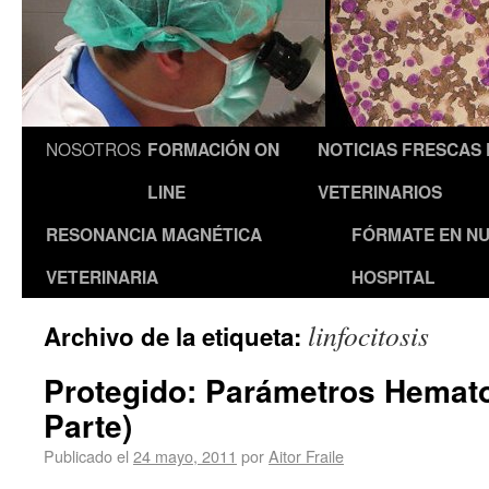
NOSOTROS
FORMACIÓN ON
NOTICIAS FRESCAS
LINE
VETERINARIOS
RESONANCIA MAGNÉTICA
FÓRMATE EN N
VETERINARIA
HOSPITAL
linfocitosis
Archivo de la etiqueta:
Protegido: Parámetros Hemato
Parte)
Publicado el
24 mayo, 2011
por
Aitor Fraile