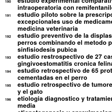
estudio experimental comparati
190
intraoperatoria con remifentanil
estudio piloto sobre la prescrip
191
excepcionales uso de medicam
medicina veterinaria
estudio preventivo de la displa
192
perros combinando el metodo p
sinfisiodesis pubica
estudio restrospectivo de 27 c
193
gingivoestomatitis cronica felin
estudio retrospectivo de 65 pro
194
cementadas en el perro
estudio retrospectivo de tumore
195
y el gato
etiologia diagnostico y tratamie
196
media