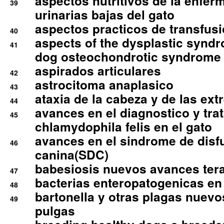
aspectos nutritivos de la enfer
39
urinarias bajas del gato
aspectos practicos de transfus
40
aspects of the dysplastic syndr
41
dog osteochondrotic syndrome
aspirados articulares
42
astrocitoma anaplasico
43
ataxia de la cabeza y de las ex
44
avances en el diagnostico y tra
45
chlamydophila felis en el gato
avances en el sindrome de disf
46
canina(SDC)
babesiosis nuevos avances ter
47
bacterias enteropatogenicas en
48
bartonella y otras plagas nuev
49
pulgas