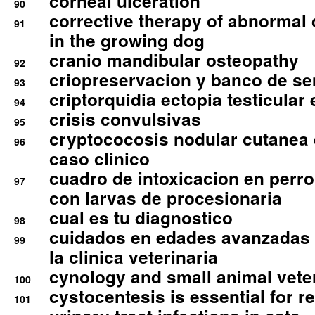
corneal ulceration
90
corrective therapy of abnormal
91
in the growing dog
cranio mandibular osteopathy
92
criopreservacion y banco de s
93
criptorquidia ectopia testicular 
94
crisis convulsivas
95
cryptococosis nodular cutanea
96
caso clinico
cuadro de intoxicacion en perro
97
con larvas de procesionaria
cual es tu diagnostico
98
cuidados en edades avanzadas
99
la clinica veterinaria
cynology and small animal vete
100
cystocentesis is essential for re
101