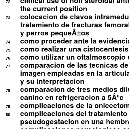
clinical use of non steroidal an
72
the current position
colocacion de clavos intramedu
73
tratamiento de fracturas femoral
y perros pequeÃ±os
como proceder ante la evidencia
74
como realizar una cistocentesis
75
como utilizar un oftalmoscopio 
76
comparacion de las tecnicas de
77
imagen empleadas en la articula
y su interpretacion
comparacion de tres medios di
78
canino en refrigeracion a 5Âºc
complicaciones de la onicectomi
79
complicaciones del tratamiento
80
pseudogestacion en una hembr