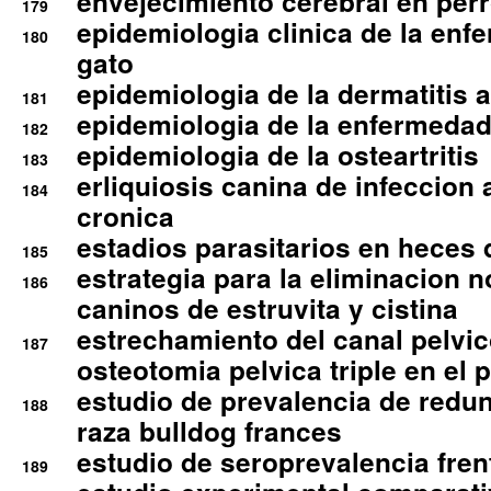
envejecimiento cerebral en per
179
epidemiologia clinica de la enf
180
gato
epidemiologia de la dermatitis 
181
epidemiologia de la enfermedad
182
epidemiologia de la osteartritis
183
erliquiosis canina de infeccio
184
cronica
estadios parasitarios en heces 
185
estrategia para la eliminacion n
186
caninos de estruvita y cistina
estrechamiento del canal pelvi
187
osteotomia pelvica triple en el 
estudio de prevalencia de redun
188
raza bulldog frances
estudio de seroprevalencia frent
189