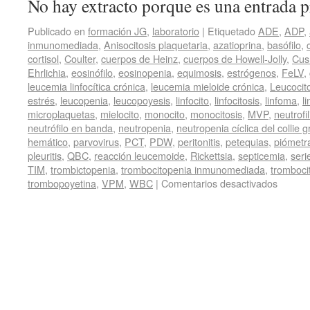
No hay extracto porque es una entrada p
Publicado en
formación JG
,
laboratorio
|
Etiquetado
ADE
,
ADP
,
inmunomediada
,
Anisocitosis plaquetaria
,
azatioprina
,
basófilo
,
cortisol
,
Coulter
,
cuerpos de Heinz
,
cuerpos de Howell-Jolly
,
Cus
Ehrlichia
,
eosinófilo
,
eosinopenia
,
equimosis
,
estrógenos
,
FeLV
,
leucemia linfocítica crónica
,
leucemia mieloide crónica
,
Leucocit
estrés
,
leucopenia
,
leucopoyesis
,
linfocito
,
linfocitosis
,
linfoma
,
l
microplaquetas
,
mielocito
,
monocito
,
monocitosis
,
MVP
,
neutrofil
neutrófilo en banda
,
neutropenia
,
neutropenia cíclica del collie g
hemático
,
parvovirus
,
PCT
,
PDW
,
peritonitis
,
petequias
,
piómetr
pleuritis
,
QBC
,
reacción leucemoide
,
Rickettsia
,
septicemia
,
seri
TIM
,
trombictopenia
,
trombocitopenia inmunomediada
,
tromboci
trombopoyetina
,
VPM
,
WBC
|
Comentarios desactivados