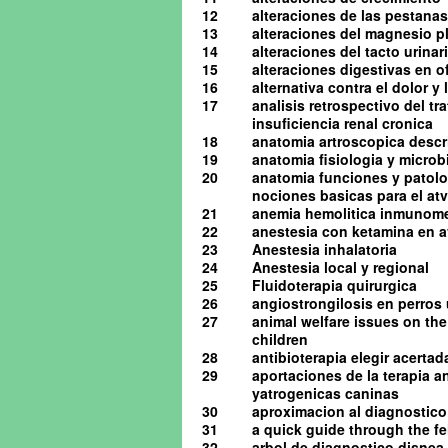
12
alteraciones de las pestanas
13
alteraciones del magnesio pl
14
alteraciones del tacto urinario
15
alteraciones digestivas en o
16
alternativa contra el dolor y
17
analisis retrospectivo del t
insuficiencia renal cronica
18
anatomia artroscopica descrip
19
anatomia fisiologia y microb
20
anatomia funciones y patolog
nociones basicas para el atv 
21
anemia hemolitica inmunome
22
anestesia con ketamina en av
23
Anestesia inhalatoria
24
Anestesia local y regional
25
Fluidoterapia quirurgica
26
angiostrongilosis en perro
27
animal welfare issues on the
children
28
antibioterapia elegir acerta
29
aportaciones de la terapia a
yatrogenicas caninas
30
aproximacion al diagnostico 
31
a quick guide through the 
32
arbol de diagnostico disnea