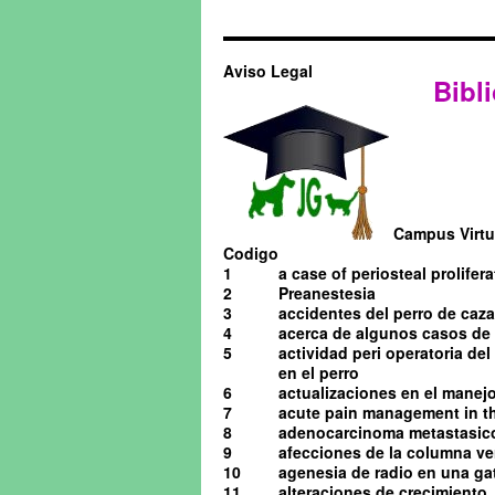
Aviso Legal
Bibli
Campus Virtua
Codigo
1
a case of periosteal prolifera
2
Preanestesia
3
accidentes del perro de caza
4
acerca de algunos casos de o
5
actividad peri operatoria de
en el perro
6
actualizaciones en el manejo 
7
acute pain management in th
8
adenocarcinoma metastasico 
9
afecciones de la columna ve
10
agenesia de radio en una ga
11
alteraciones de crecimiento