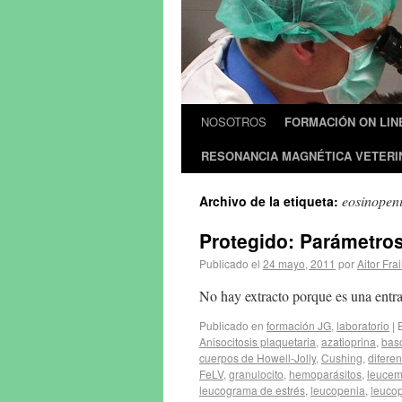
NOSOTROS
FORMACIÓN ON LIN
RESONANCIA MAGNÉTICA VETERI
eosinopen
Archivo de la etiqueta:
Protegido: Parámetros
Publicado el
24 mayo, 2011
por
Aitor Frai
No hay extracto porque es una entra
Publicado en
formación JG
,
laboratorio
|
Anisocitosis plaquetaria
,
azatioprina
,
basó
cuerpos de Howell-Jolly
,
Cushing
,
diferen
FeLV
,
granulocito
,
hemoparásitos
,
leucemi
leucograma de estrés
,
leucopenia
,
leuco