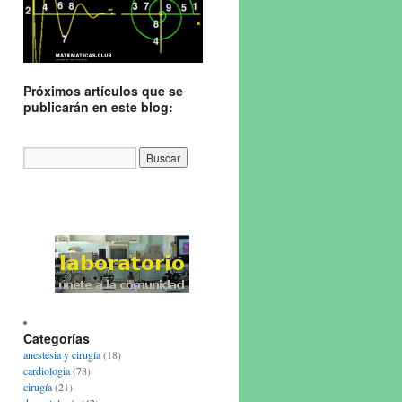
Próximos artículos que se
publicarán en este blog:
Categorías
anestesia y cirugía
(18)
cardiologia
(78)
cirugía
(21)