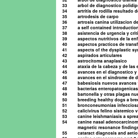
33
arbol de diagnostico polidip
34
artritis de rodilla resultado
35
artrodesis de carpo
36
artrosis canina utilizacion d
37
a self contained introduction
38
asistencia de urgencia y cri
39
aspectos nutritivos de la en
40
aspectos practicos de tran
41
aspects of the dysplastic s
42
aspirados articulares
43
astrocitoma anaplasico
44
ataxia de la cabeza y de las
45
avances en el diagnostico y 
46
avances en el sindrome de d
47
babesiosis nuevos avances 
48
bacterias enteropatogenicas
49
bartonella y otras plagas n
50
breeding healthy dogs a bre
51
bronconeumonias infeccios
52
calicivirus felino sistemico v
53
canine leishmaniasis a spre
54
canine nasal adenocarcinom
magnetic resonance finding
55
cataract diagnosis and aeti