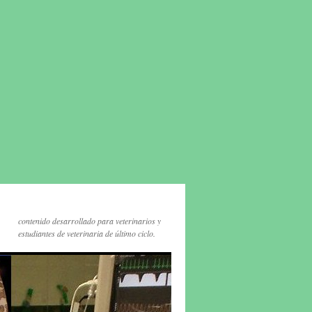
contenido desarrollado para veterinarios y
estudiantes de veterinaria de último ciclo.