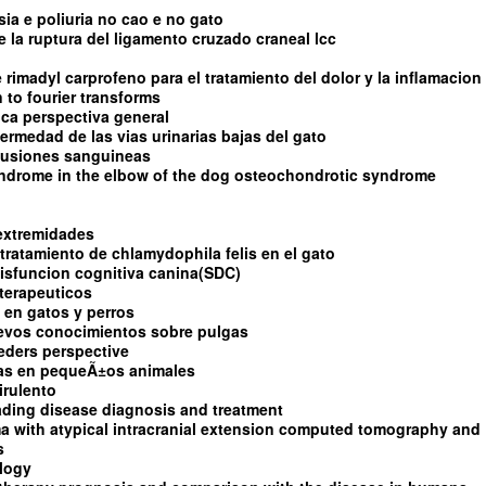
sia e poliuria no cao e no gato
 de la ruptura del ligamento cruzado craneal lcc
e rimadyl carprofeno para el tratamiento del dolor y la inflamacion
 to fourier transforms
tica perspectiva general
fermedad de las vias urinarias bajas del gato
sfusiones sanguineas
yndrome in the elbow of the dog osteochondrotic syndrome
 extremidades
tratamiento de chlamydophila felis en el gato
isfuncion cognitiva canina(SDC)
terapeuticos
 en gatos y perros
uevos conocimientos sobre pulgas
eders perspective
as en pequeÃ±os animales
irulento
ading disease diagnosis and treatment
a with atypical intracranial extension computed tomography and
s
ology