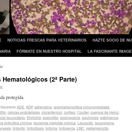
E
NOTICIAS FRESCAS PARA VETERINARIOS
HAZTE SOCIO DE N
NARIA
FÓRMATE EN NUESTRO HOSPITAL
LA FASCINANTE IMAGE
ia
 Hematológicos (2ª Parte)
le
da protegida.
Etiquetado
ADE
,
ADP
,
adrenalina
,
anemiahemolítica inmunomediada
,
filo
,
células endoteliales
,
cloranfenicol
,
cortisol
,
Coulter
,
cuerpos de Heinz
,
cial leucocitario
,
Ehrlichia
,
eosinófilo
,
eosinopenia
,
equimosis
,
estrógenos
,
a linfocítica crónica
,
leucemia mieloide crónica
,
Leucocito
,
leucograma
,
poyesis
,
linfocito
,
linfocitosis
,
linfoma
,
linfopenia
,
LMC
,
metamielocito
,