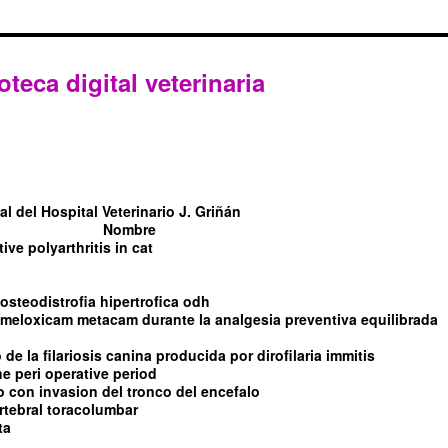
oteca digital veterinaria
l del Hospital Veterinario J. Griñán
Nombre
tive polyarthritis in cat
steodistrofia hipertrofica odh
l meloxicam metacam durante la analgesia preventiva equilibrada
de la filariosis canina producida por dirofilaria immitis
e peri operative period
con invasion del tronco del encefalo
rtebral toracolumbar
ta