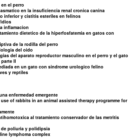
 en el perro
asmatico en la insuficiencia renal cronica canina
 inferior y cistitis esteriles en felinos
fidios
 la inflamacion
ratamiento dietetico de la hiperfosfatemia en gatos con
tiva de la rodilla del perro
iologia del oido
ias del aparato reproductor masculino en el perro y el gato
parte II
diada en un gato con sindrome urologico felino
es y reptiles
s una enfermedad emergente
 use of rabbits in an animal assisted therapy programme for
damente
ntihomotoxica al tratamiento conservador de las metritis
de poliuria y polidipsia
feline lymphoma complex