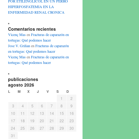
POR ETILENGLICOL EN UN PERRO
HIPERFOSFATEMIA EN LA
ENFERMEDAD RENAL CRONICA
Comentarios recientes
Vicenç Mas
en
Fracturas de caparazón en
tortugas: Qué podemos hacer
Jose V. Griñan
en
Fracturas de caparazón
en tortugas: Qué podemos hacer
Vicenç Mas
en
Fracturas de caparazón en
tortugas: Qué podemos hacer
publicaciones
agosto 2026
L
M
X
J
V
S
D
1
2
3
4
5
6
7
8
9
10
11
12
13
14
15
16
17
18
19
20
21
22
23
24
25
26
27
28
29
30
31