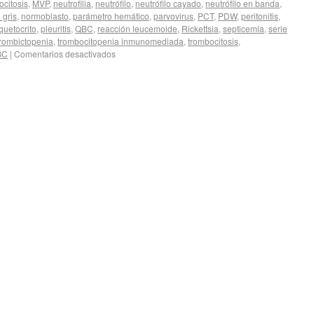
citosis
,
MVP
,
neutrofilia
,
neutrófilo
,
neutrófilo cayado
,
neutrófilo en banda
,
 gris
,
normoblasto
,
parámetro hemático
,
parvovirus
,
PCT
,
PDW
,
peritonitis
,
quetocrito
,
pleuritis
,
QBC
,
reacción leucemoide
,
Rickettsia
,
septicemia
,
serie
trombictopenia
,
trombocitopenia inmunomediada
,
trombocitosis
,
BC
|
Comentarios desactivados