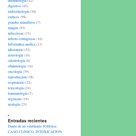
dermatología
(42)
digestivo
(45)
endocrinología
(30)
exóticos
(99)
grandes mamíferos
(7)
imagen
(93)
infecciosas
(33)
infecto-contagiosas
(16)
Informática medica
(13)
laboratorio
(52)
neurología
(16)
odontología
(6)
oftalmología
(16)
oncología
(39)
reproducción
(38)
respiratorio
(22)
toxicología
(24)
traumatología
(7)
urgencias
(19)
urología
(23)
Entradas recientes
Diario de un veterinario JGHouse
CASO CLINICO: INTOXICACION