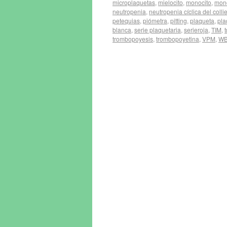
microplaquetas
,
mielocito
,
monocito
,
mono
neutropenia
,
neutropenia cíclica del collie
petequias
,
piómetra
,
pitting
,
plaqueta
,
pla
blanca
,
serie plaquetaria
,
serieroja
,
TIM
,
trombopoyesis
,
trombopoyetina
,
VPM
,
W