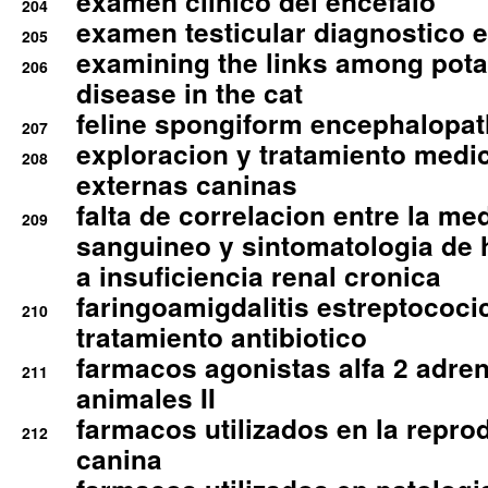
examen clinico del encefalo
204
examen testicular diagnostico 
205
examining the links among pota
206
disease in the cat
feline spongiform encephalopa
207
exploracion y tratamiento medico
208
externas caninas
falta de correlacion entre la me
209
sanguineo y sintomatologia de
a insuficiencia renal cronica
faringoamigdalitis estreptococic
210
tratamiento antibiotico
farmacos agonistas alfa 2 adr
211
animales II
farmacos utilizados en la repro
212
canina