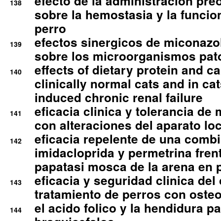
efecto de la administracion pre
138
sobre la hemostasia y la funcion
perro
efectos sinergicos de miconazol
139
sobre los microorganismos pa
effects of dietary protein and cal
140
clinically normal cats and in cat
induced chronic renal failure
eficacia clinica y tolerancia d
141
con alteraciones del aparato l
eficacia repelente de una comb
142
imidacloprida y permetrina fre
papatasi mosca de la arena en 
eficacia y seguridad clinica del
143
tratamiento de perros con osteoa
el acido folico y la hendidura pa
144