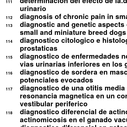
determinacion del efecto de la.d
111
urinario
diagnosis of chronic pain in sm
112
diagnostic and genetic aspects o
113
small and miniature breed dogs 
diagnostico citologico e histolo
114
prostaticas
diagnostico de enfermedades no
115
vias urinarias inferiores en los 
diagnostico de sordera en mas
116
potenciales evocados
diagnostico de una otitis media
117
resonancia magnetica en un co
vestibular periferico
diagnostico diferencial de actin
118
actinomicosis en el ganado va