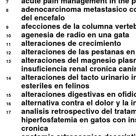
acute pain management in the p
7
adenocarcinoma metastasico co
8
del encefalo
afecciones de la columna verte
9
agenesia de radio en una gata
10
alteraciones de crecimiento
11
alteraciones de las pestanas en
12
alteraciones del magnesio plas
13
insuficiencia renal cronica cani
alteraciones del tacto urinario in
14
esteriles en felinos
alteraciones digestivas en ofidi
15
alternativa contra el dolor y la 
16
analisis retrospectivo del tratam
17
hiperfosfatemia en gatos con in
cronica