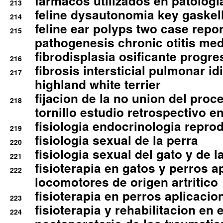
farmacos utilizados en patologia
213
feline dysautonomia key gaske
214
feline ear polyps two case repo
215
pathogenesis chronic otitis med
fibrodisplasia osificante progres
216
fibrosis intersticial pulmonar id
217
highland white terrier
fijacion de la no union del pro
218
tornillo estudio retrospectivo e
fisiologia endocrinologia reprod
219
fisiologia sexual de la perra
220
fisiologia sexual del gato y de l
221
fisioterapia en gatos y perros a
222
locomotores de origen artritico
fisioterapia en perros aplicacio
223
fisioterapia y rehabilitacion en 
224