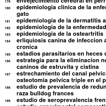
envejecimiento cerebral en per
179
epidemiologia clinica de la enf
180
gato
epidemiologia de la dermatitis 
181
epidemiologia de la enfermedad
182
epidemiologia de la osteartritis
183
erliquiosis canina de infeccio
184
cronica
estadios parasitarios en heces 
185
estrategia para la eliminacion n
186
caninos de estruvita y cistina
estrechamiento del canal pelvi
187
osteotomia pelvica triple en el 
estudio de prevalencia de redun
188
raza bulldog frances
estudio de seroprevalencia frent
189