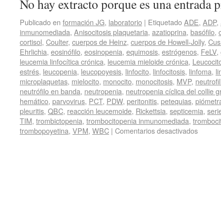
No hay extracto porque es una entrada p
Publicado en
formación JG
,
laboratorio
|
Etiquetado
ADE
,
ADP
,
inmunomediada
,
Anisocitosis plaquetaria
,
azatioprina
,
basófilo
,
cortisol
,
Coulter
,
cuerpos de Heinz
,
cuerpos de Howell-Jolly
,
Cus
Ehrlichia
,
eosinófilo
,
eosinopenia
,
equimosis
,
estrógenos
,
FeLV
,
leucemia linfocítica crónica
,
leucemia mieloide crónica
,
Leucocit
estrés
,
leucopenia
,
leucopoyesis
,
linfocito
,
linfocitosis
,
linfoma
,
l
microplaquetas
,
mielocito
,
monocito
,
monocitosis
,
MVP
,
neutrofil
neutrófilo en banda
,
neutropenia
,
neutropenia cíclica del collie g
hemático
,
parvovirus
,
PCT
,
PDW
,
peritonitis
,
petequias
,
piómetr
pleuritis
,
QBC
,
reacción leucemoide
,
Rickettsia
,
septicemia
,
seri
TIM
,
trombictopenia
,
trombocitopenia inmunomediada
,
tromboci
trombopoyetina
,
VPM
,
WBC
|
Comentarios desactivados