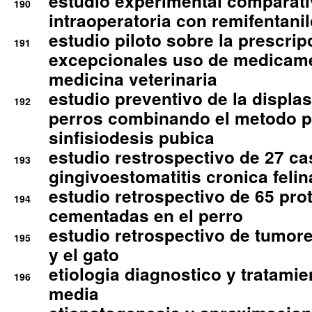
estudio experimental comparati
190
intraoperatoria con remifentanil
estudio piloto sobre la prescrip
191
excepcionales uso de medicam
medicina veterinaria
estudio preventivo de la displa
192
perros combinando el metodo p
sinfisiodesis pubica
estudio restrospectivo de 27 c
193
gingivoestomatitis cronica felin
estudio retrospectivo de 65 pro
194
cementadas en el perro
estudio retrospectivo de tumore
195
y el gato
etiologia diagnostico y tratamie
196
media