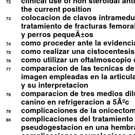
clinical use of non steroidal an
72
the current position
colocacion de clavos intramedu
73
tratamiento de fracturas femoral
y perros pequeÃ±os
como proceder ante la evidencia
74
como realizar una cistocentesis
75
como utilizar un oftalmoscopio 
76
comparacion de las tecnicas de
77
imagen empleadas en la articula
y su interpretacion
comparacion de tres medios di
78
canino en refrigeracion a 5Âºc
complicaciones de la onicectomi
79
complicaciones del tratamiento
80
pseudogestacion en una hembr