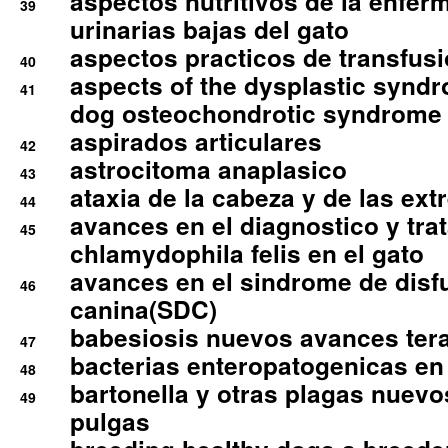
aspectos nutritivos de la enfer
39
urinarias bajas del gato
aspectos practicos de transfus
40
aspects of the dysplastic syndr
41
dog osteochondrotic syndrome
aspirados articulares
42
astrocitoma anaplasico
43
ataxia de la cabeza y de las ex
44
avances en el diagnostico y tra
45
chlamydophila felis en el gato
avances en el sindrome de disf
46
canina(SDC)
babesiosis nuevos avances ter
47
bacterias enteropatogenicas en
48
bartonella y otras plagas nuev
49
pulgas