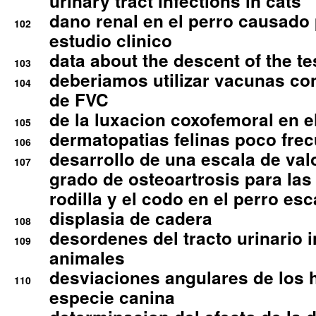
urinary tract infections in cats
dano renal en el perro causado 
102
estudio clinico
data about the descent of the te
103
deberiamos utilizar vacunas co
104
de FVC
de la luxacion coxofemoral en e
105
dermatopatias felinas poco fre
106
desarrollo de una escala de val
107
grado de osteoartrosis para las 
rodilla y el codo en el perro esc
displasia de cadera
108
desordenes del tracto urinario 
109
animales
desviaciones angulares de los 
110
especie canina