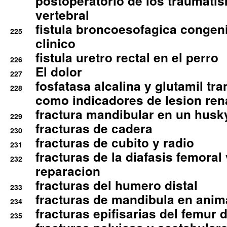
postoperatorio de los traumati
vertebral
fistula broncoesofagica congen
225
clinico
fistula uretro rectal en el perro
226
El dolor
227
fosfatasa alcalina y glutamil tr
228
como indicadores de lesion ren
fractura mandibular en un husk
229
fracturas de cadera
230
fracturas de cubito y radio
231
fracturas de la diafasis femoral
232
reparacion
fracturas del humero distal
233
fracturas de mandibula en ani
234
fracturas epifisarias del femur d
235