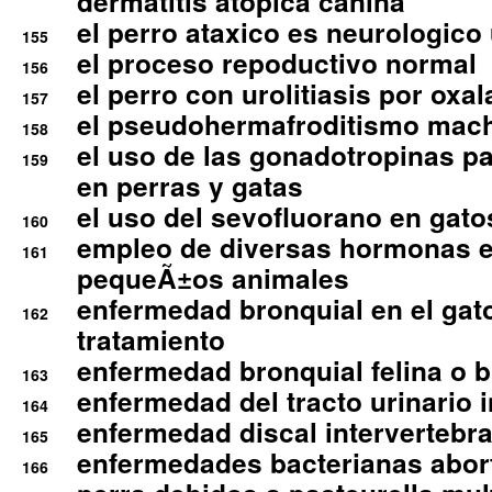
dermatitis atopica canina
el perro ataxico es neurologico
155
el proceso repoductivo normal
156
el perro con urolitiasis por oxal
157
el pseudohermafroditismo mac
158
el uso de las gonadotropinas pa
159
en perras y gatas
el uso del sevofluorano en gato
160
empleo de diversas hormonas e
161
pequeÃ±os animales
enfermedad bronquial en el gat
162
tratamiento
enfermedad bronquial felina o br
163
enfermedad del tracto urinario in
164
enfermedad discal intervertebra
165
enfermedades bacterianas abort
166