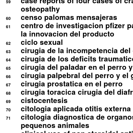
case reports of four cases of c
59
osteopathy
censo palomas mensajeras
60
centro de investigacion pfizer p
61
la innovacion del producto
ciclo sexual
62
cirugia de la incompetencia del 
63
cirugia de los deficits traumati
64
cirugia del paladar en el perro y
65
cirugia palpebral del perro y el 
66
cirugia prostatica en el perro
67
cirugia toracica cirugia del dia
68
cistocentesis
69
citologia aplicada otitis externa
70
citologia diagnostica de organ
71
pequenos animales