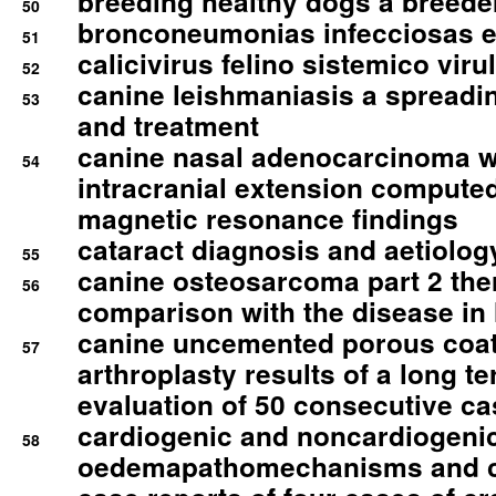
breeding healthy dogs a breede
50
bronconeumonias infecciosas 
51
calicivirus felino sistemico viru
52
canine leishmaniasis a spreadi
53
and treatment
canine nasal adenocarcinoma wi
54
intracranial extension comput
magnetic resonance findings
cataract diagnosis and aetiolog
55
canine osteosarcoma part 2 th
56
comparison with the disease i
canine uncemented porous coate
57
arthroplasty results of a long t
evaluation of 50 consecutive c
cardiogenic and noncardiogeni
58
oedemapathomechanisms and 