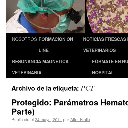
NOSOTROS
FORMACIÓN ON
NOTICIAS FRESCAS
LINE
VETERINARIOS
RESONANCIA MAGNÉTICA
FÓRMATE EN N
VETERINARIA
HOSPITAL
PCT
Archivo de la etiqueta:
Protegido: Parámetros Hemato
Parte)
Publicado el
24 mayo, 2011
por
Aitor Fraile