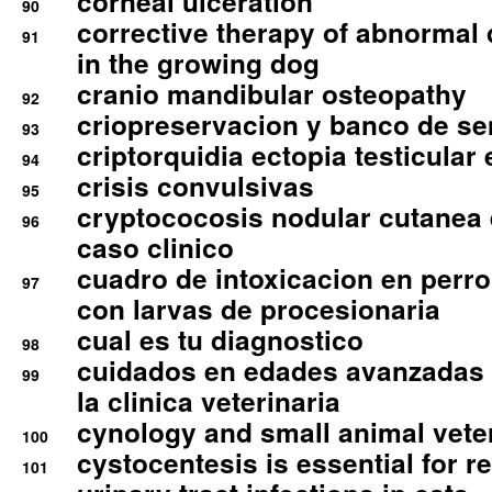
corneal ulceration
90
corrective therapy of abnormal
91
in the growing dog
cranio mandibular osteopathy
92
criopreservacion y banco de s
93
criptorquidia ectopia testicular 
94
crisis convulsivas
95
cryptococosis nodular cutanea
96
caso clinico
cuadro de intoxicacion en perro
97
con larvas de procesionaria
cual es tu diagnostico
98
cuidados en edades avanzadas
99
la clinica veterinaria
cynology and small animal vete
100
cystocentesis is essential for re
101