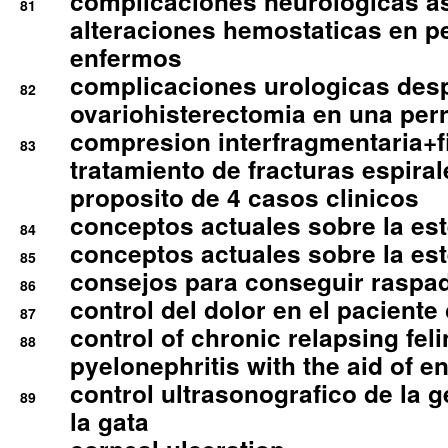
complicaciones neurologicas a
81
alteraciones hemostaticas en p
enfermos
complicaciones urologicas des
82
ovariohisterectomia en una per
compresion interfragmentaria+fi
83
tratamiento de fracturas espirale
proposito de 4 casos clinicos
conceptos actuales sobre la este
84
conceptos actuales sobre la este
85
consejos para conseguir raspad
86
control del dolor en el paciente 
87
control of chronic relapsing feli
88
pyelonephritis with the aid of e
control ultrasonografico de la g
89
la gata