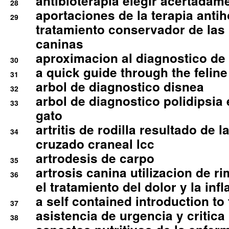
antibioterapia elegir acertadam
28
aportaciones de la terapia anti
29
tratamiento conservador de las 
caninas
aproximacion al diagnostico de p
30
a quick guide through the feli
31
arbol de diagnostico disnea
32
arbol de diagnostico polidipsia 
33
gato
artritis de rodilla resultado de 
34
cruzado craneal lcc
artrodesis de carpo
35
artrosis canina utilizacion de r
36
el tratamiento del dolor y la inf
a self contained introduction to
37
asistencia de urgencia y critica
38