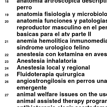
anatomia artroscopica descriptiv
18
perro
anatomia fisiologia y microbiolo
19
anatomia funciones y patologia
20
reproductor masculino en el per
basicas para el atv parte II
anemia hemolitica inmunomedia
21
sindrome urologico felino
anestesia con ketamina en aves 
22
Anestesia inhalatoria
23
Anestesia local y regional
24
Fluidoterapia quirurgica
25
angiostrongilosis en perros un
26
emergente
animal welfare issues on the use
27
animal assisted therapy progra