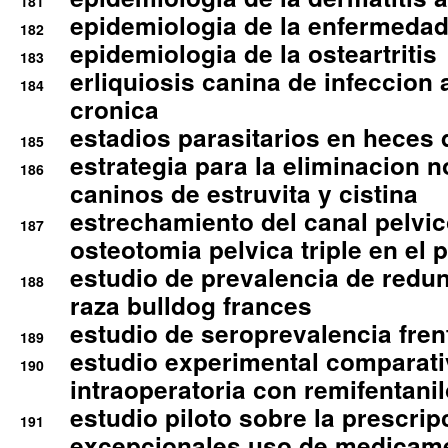
181
epidemiologia de la enfermedad
182
epidemiologia de la osteartritis
183
erliquiosis canina de infeccio
184
cronica
estadios parasitarios en heces 
185
estrategia para la eliminacion n
186
caninos de estruvita y cistina
estrechamiento del canal pelvi
187
osteotomia pelvica triple en el 
estudio de prevalencia de redun
188
raza bulldog frances
estudio de seroprevalencia frent
189
estudio experimental comparati
190
intraoperatoria con remifentanil
estudio piloto sobre la prescrip
191
excepcionales uso de medicam