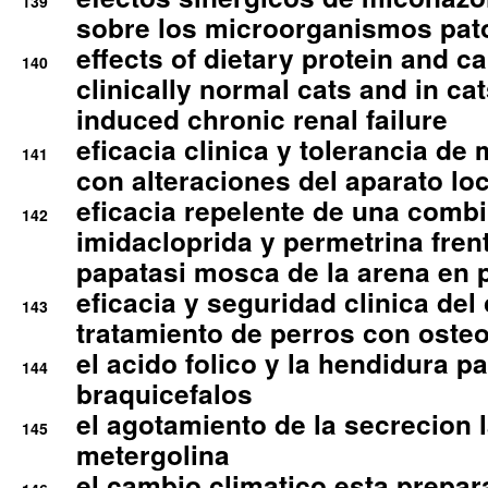
139
sobre los microorganismos pa
effects of dietary protein and cal
140
clinically normal cats and in cat
induced chronic renal failure
eficacia clinica y tolerancia d
141
con alteraciones del aparato l
eficacia repelente de una comb
142
imidacloprida y permetrina fre
papatasi mosca de la arena en 
eficacia y seguridad clinica del
143
tratamiento de perros con osteoa
el acido folico y la hendidura pa
144
braquicefalos
el agotamiento de la secrecion l
145
metergolina
el cambio climatico esta prepar