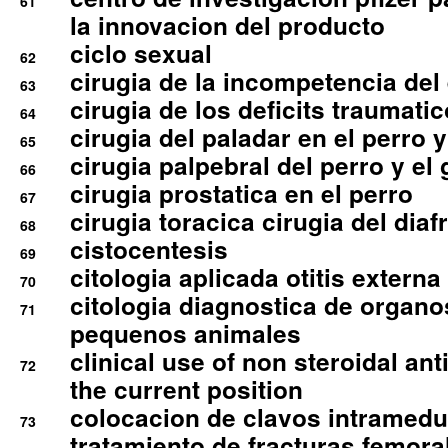
61
la innovacion del producto
ciclo sexual
62
cirugia de la incompetencia del 
63
cirugia de los deficits traumati
64
cirugia del paladar en el perro y
65
cirugia palpebral del perro y el 
66
cirugia prostatica en el perro
67
cirugia toracica cirugia del dia
68
cistocentesis
69
citologia aplicada otitis externa
70
citologia diagnostica de organ
71
pequenos animales
clinical use of non steroidal an
72
the current position
colocacion de clavos intramedu
73
tratamiento de fracturas femoral