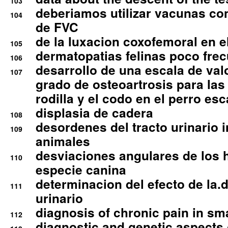
103
deberiamos utilizar vacunas co
104
de FVC
de la luxacion coxofemoral en e
105
dermatopatias felinas poco fre
106
desarrollo de una escala de val
107
grado de osteoartrosis para las 
rodilla y el codo en el perro esc
displasia de cadera
108
desordenes del tracto urinario 
109
animales
desviaciones angulares de los 
110
especie canina
determinacion del efecto de la.d
111
urinario
diagnosis of chronic pain in sm
112
diagnostic and genetic aspects o