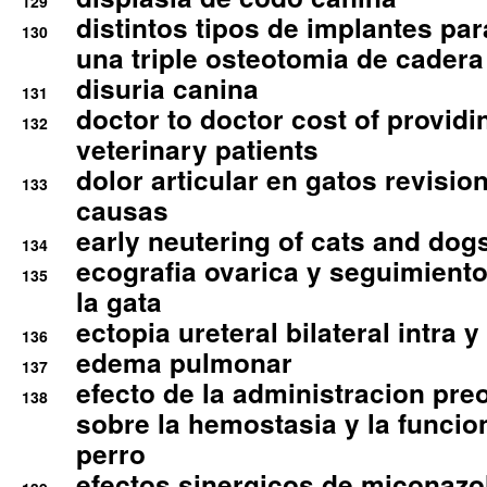
129
distintos tipos de implantes par
130
una triple osteotomia de cadera
disuria canina
131
doctor to doctor cost of providi
132
veterinary patients
dolor articular en gatos revisio
133
causas
early neutering of cats and dog
134
ecografia ovarica y seguimiento
135
la gata
ectopia ureteral bilateral intra 
136
edema pulmonar
137
efecto de la administracion pre
138
sobre la hemostasia y la funcion
perro
efectos sinergicos de miconazol