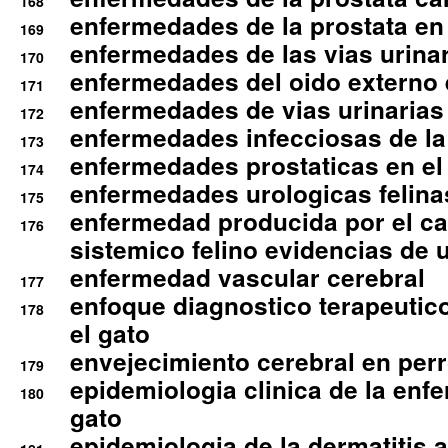
168
enfermedades de la prostata en 
169
enfermedades de las vias urinari
170
enfermedades del oido externo 
171
enfermedades de vias urinarias
172
enfermedades infecciosas de la 
173
enfermedades prostaticas en el
174
enfermedades urologicas felina
175
enfermedad producida por el cal
176
sistemico felino evidencias de 
enfermedad vascular cerebral
177
enfoque diagnostico terapeutico 
178
el gato
envejecimiento cerebral en per
179
epidemiologia clinica de la enf
180
gato
epidemiologia de la dermatitis 