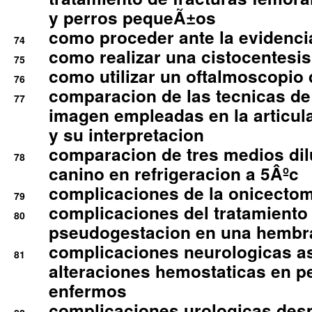
y perros pequeÃ±os
como proceder ante la evidencia
74
como realizar una cistocentesis
75
como utilizar un oftalmoscopio 
76
comparacion de las tecnicas de
77
imagen empleadas en la articula
y su interpretacion
comparacion de tres medios di
78
canino en refrigeracion a 5Âºc
complicaciones de la onicectomi
79
complicaciones del tratamiento
80
pseudogestacion en una hembr
complicaciones neurologicas a
81
alteraciones hemostaticas en p
enfermos
complicaciones urologicas des