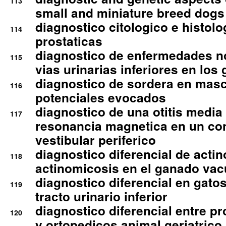
113
small and miniature breed dogs 
diagnostico citologico e histolo
114
prostaticas
diagnostico de enfermedades no
115
vias urinarias inferiores en los 
diagnostico de sordera en mas
116
potenciales evocados
diagnostico de una otitis media
117
resonancia magnetica en un co
vestibular periferico
diagnostico diferencial de actin
118
actinomicosis en el ganado va
diagnostico diferencial en gato
119
tracto urinario inferior
diagnostico diferencial entre 
120
y ortopedicos animal geriatrico