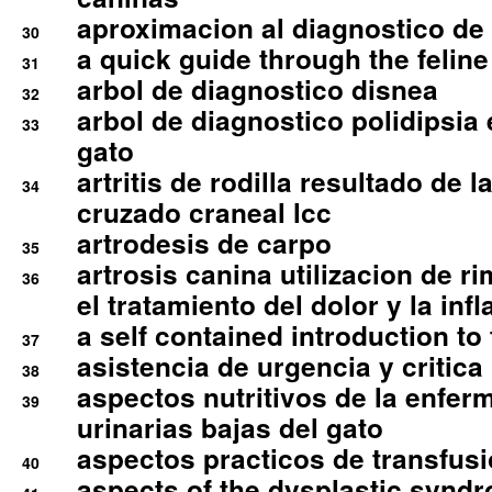
aproximacion al diagnostico de p
30
a quick guide through the feli
31
arbol de diagnostico disnea
32
arbol de diagnostico polidipsia 
33
gato
artritis de rodilla resultado de 
34
cruzado craneal lcc
artrodesis de carpo
35
artrosis canina utilizacion de r
36
el tratamiento del dolor y la inf
a self contained introduction to
37
asistencia de urgencia y critica
38
aspectos nutritivos de la enfer
39
urinarias bajas del gato
aspectos practicos de transfus
40
aspects of the dysplastic syndr