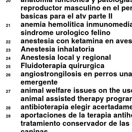
20
reproductor masculino en el per
basicas para el atv parte II
anemia hemolitica inmunomedia
21
sindrome urologico felino
anestesia con ketamina en aves 
22
Anestesia inhalatoria
23
Anestesia local y regional
24
Fluidoterapia quirurgica
25
angiostrongilosis en perros un
26
emergente
animal welfare issues on the use
27
animal assisted therapy progra
antibioterapia elegir acertadam
28
aportaciones de la terapia anti
29
tratamiento conservador de las 
caninas