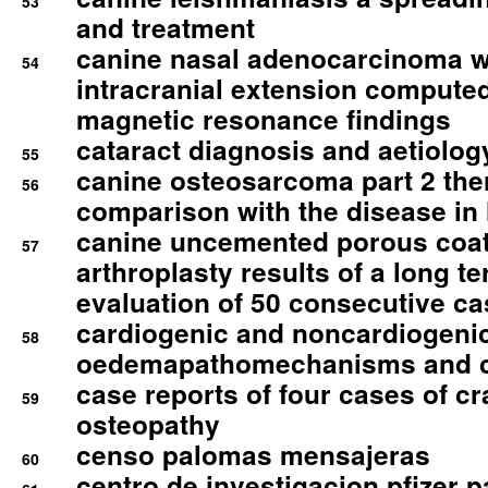
53
and treatment
canine nasal adenocarcinoma wi
54
intracranial extension comput
magnetic resonance findings
cataract diagnosis and aetiolog
55
canine osteosarcoma part 2 th
56
comparison with the disease i
canine uncemented porous coate
57
arthroplasty results of a long t
evaluation of 50 consecutive c
cardiogenic and noncardiogeni
58
oedemapathomechanisms and 
case reports of four cases of c
59
osteopathy
censo palomas mensajeras
60
centro de investigacion pfizer p