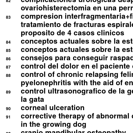
82
ovariohisterectomia en una per
compresion interfragmentaria+fi
83
tratamiento de fracturas espirale
proposito de 4 casos clinicos
conceptos actuales sobre la este
84
conceptos actuales sobre la este
85
consejos para conseguir raspad
86
control del dolor en el paciente 
87
control of chronic relapsing feli
88
pyelonephritis with the aid of e
control ultrasonografico de la g
89
la gata
corneal ulceration
90
corrective therapy of abnormal
91
in the growing dog
cranio mandibular osteopathy