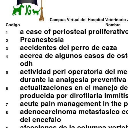
Campus Virtual del Hospital Veterinario 
Codigo
Nombre
a case of periosteal proliferative
1
Preanestesia
2
accidentes del perro de caza
3
acerca de algunos casos de oste
4
odh
actividad peri operatoria del 
5
durante la analgesia preventiva 
actualizaciones en el manejo de 
6
producida por dirofilaria immiti
acute pain management in the p
7
adenocarcinoma metastasico co
8
del encefalo
afecciones de la columna verte