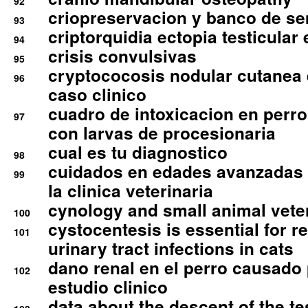
92
criopreservacion y banco de s
93
criptorquidia ectopia testicular 
94
crisis convulsivas
95
cryptococosis nodular cutanea
96
caso clinico
cuadro de intoxicacion en perro
97
con larvas de procesionaria
cual es tu diagnostico
98
cuidados en edades avanzadas
99
la clinica veterinaria
cynology and small animal vete
100
cystocentesis is essential for re
101
urinary tract infections in cats
dano renal en el perro causado 
102
estudio clinico
data about the descent of the te