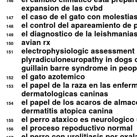
146
expansion de las cvbd
el caso de el gato con molestias
147
el control del apareamiento de 
148
el diagnostico de la leishmania
149
avian rx
150
electrophysiologic assessment 
151
plyradiculoneuropathy in dogs 
guillain barre syndrome in peop
el gato azotemico
152
el papel de la raza en las enfe
153
dermatologicas caninas
el papel de los acaros de alma
154
dermatitis atopica canina
el perro ataxico es neurologico
155
el proceso repoductivo normal
156
el perro con urolitiasis por oxal