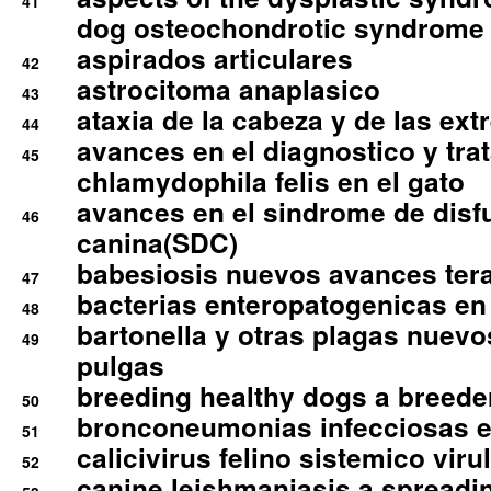
41
dog osteochondrotic syndrome
aspirados articulares
42
astrocitoma anaplasico
43
ataxia de la cabeza y de las ex
44
avances en el diagnostico y tra
45
chlamydophila felis en el gato
avances en el sindrome de disf
46
canina(SDC)
babesiosis nuevos avances ter
47
bacterias enteropatogenicas en
48
bartonella y otras plagas nuev
49
pulgas
breeding healthy dogs a breede
50
bronconeumonias infecciosas 
51
calicivirus felino sistemico viru
52
canine leishmaniasis a spreadi