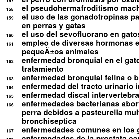
157
el pseudohermafroditismo mac
158
el uso de las gonadotropinas pa
159
en perras y gatas
el uso del sevofluorano en gato
160
empleo de diversas hormonas e
161
pequeÃ±os animales
enfermedad bronquial en el gat
162
tratamiento
enfermedad bronquial felina o br
163
enfermedad del tracto urinario in
164
enfermedad discal intervertebra
165
enfermedades bacterianas abort
166
perra debidos a pasteurella mul
bronchiseptica
enfermedades comunes en los 
167
enfermedades de la prostata ca