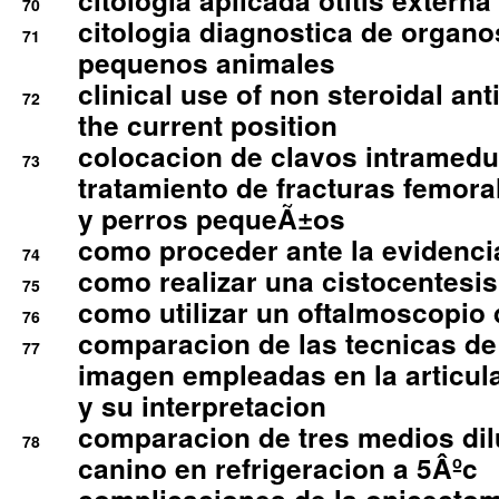
citologia aplicada otitis externa
70
citologia diagnostica de organ
71
pequenos animales
clinical use of non steroidal an
72
the current position
colocacion de clavos intramedu
73
tratamiento de fracturas femoral
y perros pequeÃ±os
como proceder ante la evidencia
74
como realizar una cistocentesis
75
como utilizar un oftalmoscopio 
76
comparacion de las tecnicas de
77
imagen empleadas en la articula
y su interpretacion
comparacion de tres medios di
78
canino en refrigeracion a 5Âºc