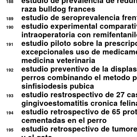
estudio de prevalencia de redun
188
raza bulldog frances
estudio de seroprevalencia frent
189
estudio experimental comparati
190
intraoperatoria con remifentanil
estudio piloto sobre la prescrip
191
excepcionales uso de medicam
medicina veterinaria
estudio preventivo de la displa
192
perros combinando el metodo p
sinfisiodesis pubica
estudio restrospectivo de 27 c
193
gingivoestomatitis cronica felin
estudio retrospectivo de 65 pro
194
cementadas en el perro
estudio retrospectivo de tumore
195