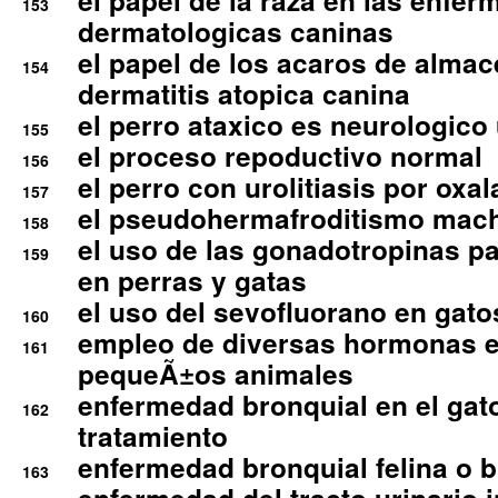
el papel de la raza en las enfe
153
dermatologicas caninas
el papel de los acaros de alma
154
dermatitis atopica canina
el perro ataxico es neurologico
155
el proceso repoductivo normal
156
el perro con urolitiasis por oxal
157
el pseudohermafroditismo mac
158
el uso de las gonadotropinas pa
159
en perras y gatas
el uso del sevofluorano en gato
160
empleo de diversas hormonas e
161
pequeÃ±os animales
enfermedad bronquial en el gat
162
tratamiento
enfermedad bronquial felina o br
163