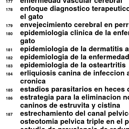
enfermedad vascular cerebral
177
enfoque diagnostico terapeutico 
178
el gato
envejecimiento cerebral en per
179
epidemiologia clinica de la enf
180
gato
epidemiologia de la dermatitis 
181
epidemiologia de la enfermedad
182
epidemiologia de la osteartritis
183
erliquiosis canina de infeccio
184
cronica
estadios parasitarios en heces 
185
estrategia para la eliminacion n
186
caninos de estruvita y cistina
estrechamiento del canal pelvi
187
osteotomia pelvica triple en el 