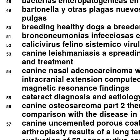
bacterias enteropatogenicas en
48
bartonella y otras plagas nuev
49
pulgas
breeding healthy dogs a breede
50
bronconeumonias infecciosas 
51
calicivirus felino sistemico viru
52
canine leishmaniasis a spreadi
53
and treatment
canine nasal adenocarcinoma wi
54
intracranial extension comput
magnetic resonance findings
cataract diagnosis and aetiolog
55
canine osteosarcoma part 2 th
56
comparison with the disease i
canine uncemented porous coate
57
arthroplasty results of a long t