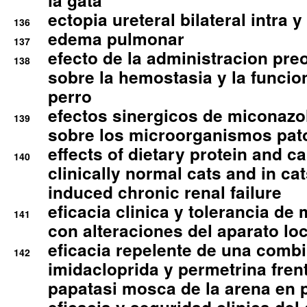
la gata
ectopia ureteral bilateral intra 
136
edema pulmonar
137
efecto de la administracion pre
138
sobre la hemostasia y la funcion
perro
efectos sinergicos de miconazol
139
sobre los microorganismos pa
effects of dietary protein and cal
140
clinically normal cats and in cat
induced chronic renal failure
eficacia clinica y tolerancia d
141
con alteraciones del aparato l
eficacia repelente de una comb
142
imidacloprida y permetrina fre
papatasi mosca de la arena en 