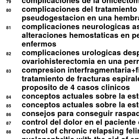
complicaciones de la onicectomi
79
complicaciones del tratamiento
80
pseudogestacion en una hembr
complicaciones neurologicas a
81
alteraciones hemostaticas en p
enfermos
complicaciones urologicas des
82
ovariohisterectomia en una per
compresion interfragmentaria+fi
83
tratamiento de fracturas espirale
proposito de 4 casos clinicos
conceptos actuales sobre la este
84
conceptos actuales sobre la este
85
consejos para conseguir raspad
86
control del dolor en el paciente 
87
control of chronic relapsing feli
88