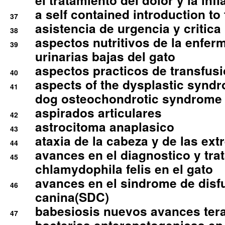
el tratamiento del dolor y la inf
a self contained introduction to
37
asistencia de urgencia y critica
38
aspectos nutritivos de la enfer
39
urinarias bajas del gato
aspectos practicos de transfus
40
aspects of the dysplastic syndr
41
dog osteochondrotic syndrome
aspirados articulares
42
astrocitoma anaplasico
43
ataxia de la cabeza y de las ex
44
avances en el diagnostico y tra
45
chlamydophila felis en el gato
avances en el sindrome de disf
46
canina(SDC)
babesiosis nuevos avances ter
47