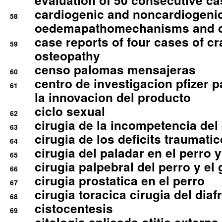
evaluation of 50 consecutive c
cardiogenic and noncardiogeni
58
oedemapathomechanisms and 
case reports of four cases of c
59
osteopathy
censo palomas mensajeras
60
centro de investigacion pfizer p
61
la innovacion del producto
ciclo sexual
62
cirugia de la incompetencia del 
63
cirugia de los deficits traumati
64
cirugia del paladar en el perro y
65
cirugia palpebral del perro y el 
66
cirugia prostatica en el perro
67
cirugia toracica cirugia del dia
68
cistocentesis
69