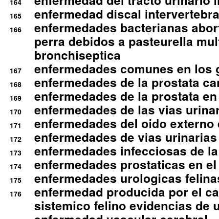
enfermedad del tracto urinario in
164
enfermedad discal intervertebra
165
enfermedades bacterianas abort
166
perra debidos a pasteurella mul
bronchiseptica
enfermedades comunes en los 
167
enfermedades de la prostata ca
168
enfermedades de la prostata en 
169
enfermedades de las vias urinari
170
enfermedades del oido externo 
171
enfermedades de vias urinarias
172
enfermedades infecciosas de la 
173
enfermedades prostaticas en el
174
enfermedades urologicas felina
175
enfermedad producida por el cal
176
sistemico felino evidencias de 