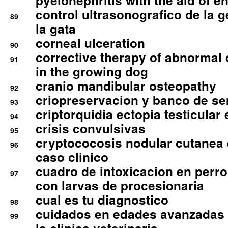
pyelonephritis with the aid of e
control ultrasonografico de la g
89
la gata
corneal ulceration
90
corrective therapy of abnormal
91
in the growing dog
cranio mandibular osteopathy
92
criopreservacion y banco de s
93
criptorquidia ectopia testicular 
94
crisis convulsivas
95
cryptococosis nodular cutanea
96
caso clinico
cuadro de intoxicacion en perro
97
con larvas de procesionaria
cual es tu diagnostico
98
cuidados en edades avanzadas
99