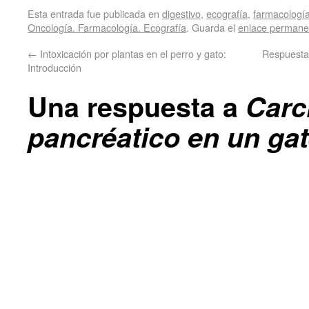
Esta entrada fue publicada en
digestivo
,
ecografía
,
farmacologí
Oncología. Farmacología. Ecografía
. Guarda el
enlace permane
←
Intoxicación por plantas en el perro y gato:
Respuesta 
Introducción
Una respuesta a
Carc
pancréatico en un ga