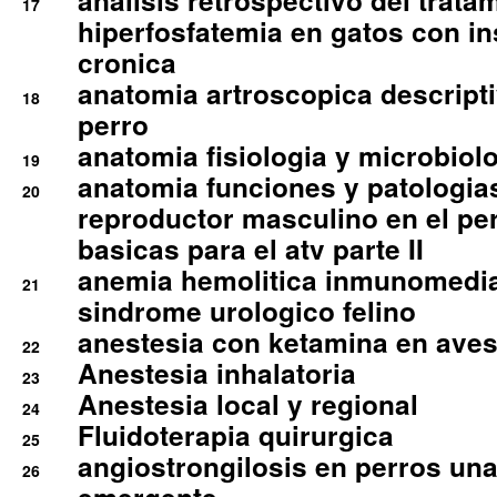
analisis retrospectivo del tratam
17
hiperfosfatemia en gatos con in
cronica
anatomia artroscopica descriptiv
18
perro
anatomia fisiologia y microbiolo
19
anatomia funciones y patologia
20
reproductor masculino en el per
basicas para el atv parte II
anemia hemolitica inmunomedia
21
sindrome urologico felino
anestesia con ketamina en aves 
22
Anestesia inhalatoria
23
Anestesia local y regional
24
Fluidoterapia quirurgica
25
angiostrongilosis en perros un
26