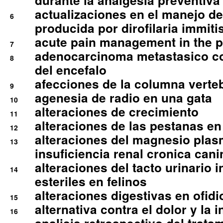
durante la analgesia preventiva 
actualizaciones en el manejo de 
6
producida por dirofilaria immiti
acute pain management in the p
7
adenocarcinoma metastasico co
8
del encefalo
afecciones de la columna verte
9
agenesia de radio en una gata
10
alteraciones de crecimiento
11
alteraciones de las pestanas en
12
alteraciones del magnesio plas
13
insuficiencia renal cronica cani
alteraciones del tacto urinario in
14
esteriles en felinos
alteraciones digestivas en ofidi
15
alternativa contra el dolor y la 
16