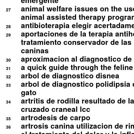
emergente
animal welfare issues on the use
27
animal assisted therapy progra
antibioterapia elegir acertadam
28
aportaciones de la terapia anti
29
tratamiento conservador de las 
caninas
aproximacion al diagnostico de p
30
a quick guide through the feli
31
arbol de diagnostico disnea
32
arbol de diagnostico polidipsia 
33
gato
artritis de rodilla resultado de 
34
cruzado craneal lcc
artrodesis de carpo
35
artrosis canina utilizacion de r
36