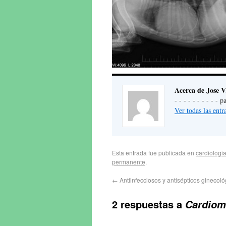
Acerca de Jose V
- - - - - - - - - -
Ver todas las ent
Esta entrada fue publicada en
cardiologi
permanente
.
←
Antiinfecciosos y antisépticos ginecoló
2 respuestas a
Cardiom