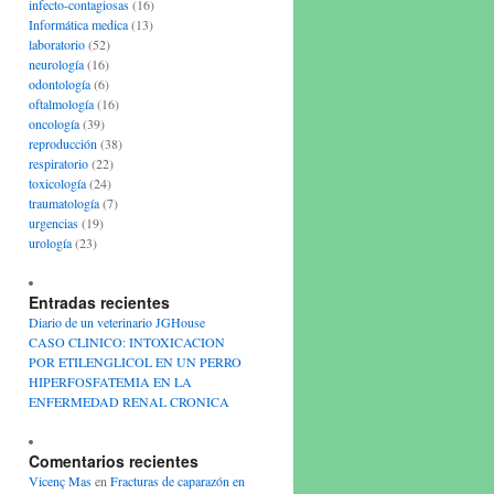
infecto-contagiosas
(16)
Informática medica
(13)
laboratorio
(52)
neurología
(16)
odontología
(6)
oftalmología
(16)
oncología
(39)
reproducción
(38)
respiratorio
(22)
toxicología
(24)
traumatología
(7)
urgencias
(19)
urología
(23)
Entradas recientes
Diario de un veterinario JGHouse
CASO CLINICO: INTOXICACION
POR ETILENGLICOL EN UN PERRO
HIPERFOSFATEMIA EN LA
ENFERMEDAD RENAL CRONICA
Comentarios recientes
Vicenç Mas
en
Fracturas de caparazón en