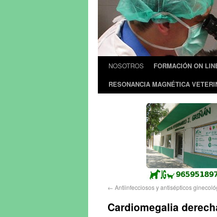
NOSOTROS
FORMACIÓN ON LIN
RESONANCIA MAGNÉTICA VETERI
←
Antiinfecciosos y antisépticos ginecoló
Cardiomegalia derech