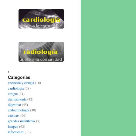
Categorías
anestesia y cirugía
(18)
cardiologia
(78)
cirugía
(21)
dermatología
(42)
digestivo
(45)
endocrinología
(30)
exóticos
(99)
grandes mamíferos
(7)
imagen
(93)
infecciosas
(33)