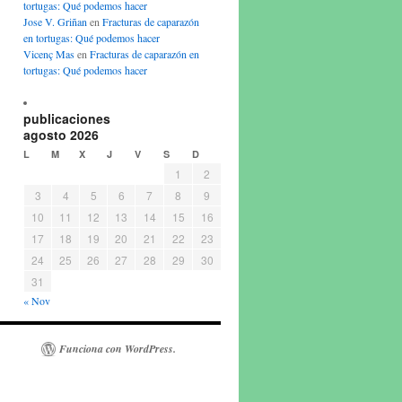
tortugas: Qué podemos hacer
Jose V. Griñan
en
Fracturas de caparazón
en tortugas: Qué podemos hacer
Vicenç Mas
en
Fracturas de caparazón en
tortugas: Qué podemos hacer
publicaciones
agosto 2026
L
M
X
J
V
S
D
1
2
3
4
5
6
7
8
9
10
11
12
13
14
15
16
17
18
19
20
21
22
23
24
25
26
27
28
29
30
31
« Nov
Funciona con WordPress.