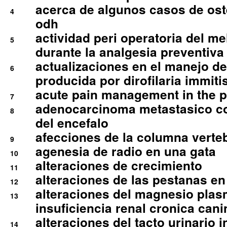
acerca de algunos casos de oste
4
odh
actividad peri operatoria del 
5
durante la analgesia preventiva 
actualizaciones en el manejo de 
6
producida por dirofilaria immiti
acute pain management in the p
7
adenocarcinoma metastasico co
8
del encefalo
afecciones de la columna verte
9
agenesia de radio en una gata
10
alteraciones de crecimiento
11
alteraciones de las pestanas en
12
alteraciones del magnesio plas
13
insuficiencia renal cronica cani
alteraciones del tacto urinario in
14