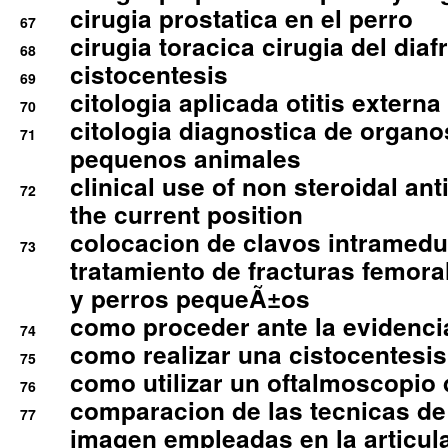
cirugia prostatica en el perro
67
cirugia toracica cirugia del dia
68
cistocentesis
69
citologia aplicada otitis externa
70
citologia diagnostica de organ
71
pequenos animales
clinical use of non steroidal an
72
the current position
colocacion de clavos intramedu
73
tratamiento de fracturas femoral
y perros pequeÃ±os
como proceder ante la evidencia
74
como realizar una cistocentesis
75
como utilizar un oftalmoscopio 
76
comparacion de las tecnicas de
77
imagen empleadas en la articula