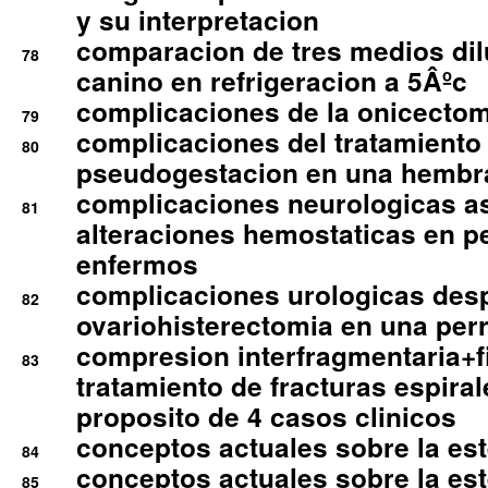
y su interpretacion
comparacion de tres medios di
78
canino en refrigeracion a 5Âºc
complicaciones de la onicectomi
79
complicaciones del tratamiento
80
pseudogestacion en una hembr
complicaciones neurologicas a
81
alteraciones hemostaticas en p
enfermos
complicaciones urologicas des
82
ovariohisterectomia en una per
compresion interfragmentaria+fi
83
tratamiento de fracturas espirale
proposito de 4 casos clinicos
conceptos actuales sobre la este
84
conceptos actuales sobre la este
85