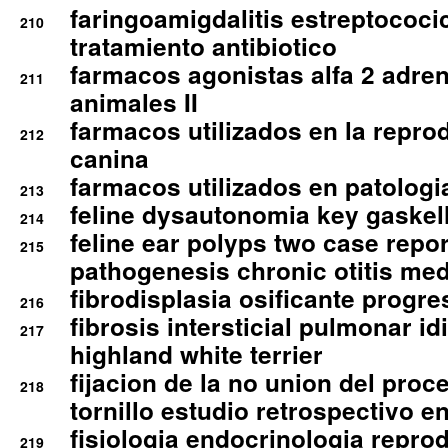
faringoamigdalitis estreptococic
210
tratamiento antibiotico
farmacos agonistas alfa 2 adr
211
animales II
farmacos utilizados en la repro
212
canina
farmacos utilizados en patologia
213
feline dysautonomia key gaske
214
feline ear polyps two case repo
215
pathogenesis chronic otitis med
fibrodisplasia osificante progres
216
fibrosis intersticial pulmonar id
217
highland white terrier
fijacion de la no union del pro
218
tornillo estudio retrospectivo e
fisiologia endocrinologia reprod
219