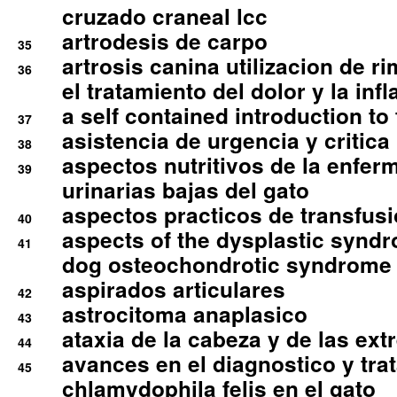
cruzado craneal lcc
artrodesis de carpo
35
artrosis canina utilizacion de r
36
el tratamiento del dolor y la inf
a self contained introduction to
37
asistencia de urgencia y critica
38
aspectos nutritivos de la enfer
39
urinarias bajas del gato
aspectos practicos de transfus
40
aspects of the dysplastic syndr
41
dog osteochondrotic syndrome
aspirados articulares
42
astrocitoma anaplasico
43
ataxia de la cabeza y de las ex
44
avances en el diagnostico y tra
45
chlamydophila felis en el gato