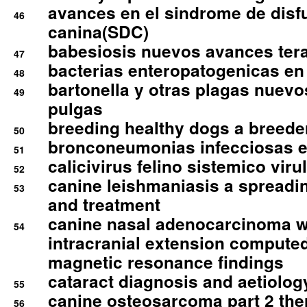
avances en el sindrome de disf
46
canina(SDC)
babesiosis nuevos avances ter
47
bacterias enteropatogenicas en
48
bartonella y otras plagas nuev
49
pulgas
breeding healthy dogs a breede
50
bronconeumonias infecciosas 
51
calicivirus felino sistemico viru
52
canine leishmaniasis a spreadi
53
and treatment
canine nasal adenocarcinoma wi
54
intracranial extension comput
magnetic resonance findings
cataract diagnosis and aetiolog
55
canine osteosarcoma part 2 th
56