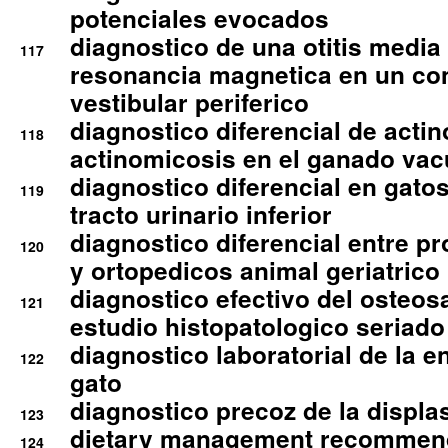
potenciales evocados
diagnostico de una otitis media
117
resonancia magnetica en un co
vestibular periferico
diagnostico diferencial de actin
118
actinomicosis en el ganado va
diagnostico diferencial en gato
119
tracto urinario inferior
diagnostico diferencial entre 
120
y ortopedicos animal geriatrico
diagnostico efectivo del osteo
121
estudio histopatologico seriado
diagnostico laboratorial de la e
122
gato
diagnostico precoz de la displa
123
dietary management recommend
124