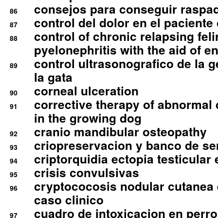
consejos para conseguir raspad
86
control del dolor en el paciente 
87
control of chronic relapsing feli
88
pyelonephritis with the aid of e
control ultrasonografico de la g
89
la gata
corneal ulceration
90
corrective therapy of abnormal
91
in the growing dog
cranio mandibular osteopathy
92
criopreservacion y banco de s
93
criptorquidia ectopia testicular 
94
crisis convulsivas
95
cryptococosis nodular cutanea
96
caso clinico
cuadro de intoxicacion en perro
97