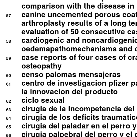
comparison with the disease i
canine uncemented porous coate
57
arthroplasty results of a long t
evaluation of 50 consecutive c
cardiogenic and noncardiogeni
58
oedemapathomechanisms and 
case reports of four cases of c
59
osteopathy
censo palomas mensajeras
60
centro de investigacion pfizer p
61
la innovacion del producto
ciclo sexual
62
cirugia de la incompetencia del 
63
cirugia de los deficits traumati
64
cirugia del paladar en el perro y
65
cirugia palpebral del perro y el 
66