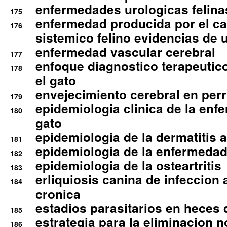
enfermedades urologicas felina
175
enfermedad producida por el cal
176
sistemico felino evidencias de 
enfermedad vascular cerebral
177
enfoque diagnostico terapeutico 
178
el gato
envejecimiento cerebral en per
179
epidemiologia clinica de la enf
180
gato
epidemiologia de la dermatitis 
181
epidemiologia de la enfermedad
182
epidemiologia de la osteartritis
183
erliquiosis canina de infeccio
184
cronica
estadios parasitarios en heces 
185
estrategia para la eliminacion n
186