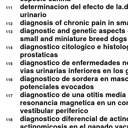
determinacion del efecto de la.d
111
urinario
diagnosis of chronic pain in sm
112
diagnostic and genetic aspects o
113
small and miniature breed dogs 
diagnostico citologico e histolo
114
prostaticas
diagnostico de enfermedades no
115
vias urinarias inferiores en los 
diagnostico de sordera en mas
116
potenciales evocados
diagnostico de una otitis media
117
resonancia magnetica en un co
vestibular periferico
diagnostico diferencial de actin
118
actinomicosis en el ganado va