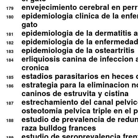
envejecimiento cerebral en per
179
epidemiologia clinica de la enf
180
gato
epidemiologia de la dermatitis 
181
epidemiologia de la enfermedad
182
epidemiologia de la osteartritis
183
erliquiosis canina de infeccio
184
cronica
estadios parasitarios en heces 
185
estrategia para la eliminacion n
186
caninos de estruvita y cistina
estrechamiento del canal pelvi
187
osteotomia pelvica triple en el 
estudio de prevalencia de redun
188
raza bulldog frances
estudio de seroprevalencia frent
189