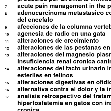
acute pain management in the p
7
adenocarcinoma metastasico co
8
del encefalo
afecciones de la columna verte
9
agenesia de radio en una gata
10
alteraciones de crecimiento
11
alteraciones de las pestanas en
12
alteraciones del magnesio plas
13
insuficiencia renal cronica cani
alteraciones del tacto urinario in
14
esteriles en felinos
alteraciones digestivas en ofidi
15
alternativa contra el dolor y la 
16
analisis retrospectivo del tratam
17
hiperfosfatemia en gatos con in
cronica