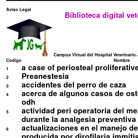
Aviso Legal
Biblioteca digital vet
Campus Virtual del Hospital Veterinario 
Codigo
Nombre
a case of periosteal proliferative
1
Preanestesia
2
accidentes del perro de caza
3
acerca de algunos casos de oste
4
odh
actividad peri operatoria del 
5
durante la analgesia preventiva 
actualizaciones en el manejo de 
6
producida por dirofilaria immiti