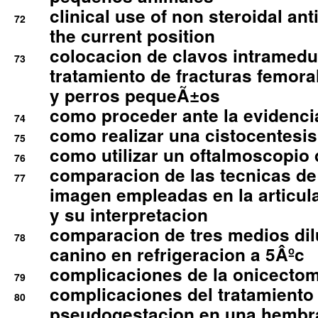
clinical use of non steroidal an
72
the current position
colocacion de clavos intramedu
73
tratamiento de fracturas femoral
y perros pequeÃ±os
como proceder ante la evidencia
74
como realizar una cistocentesis
75
como utilizar un oftalmoscopio 
76
comparacion de las tecnicas de
77
imagen empleadas en la articula
y su interpretacion
comparacion de tres medios di
78
canino en refrigeracion a 5Âºc
complicaciones de la onicectomi
79
complicaciones del tratamiento
80
pseudogestacion en una hembr