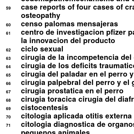
case reports of four cases of c
59
osteopathy
censo palomas mensajeras
60
centro de investigacion pfizer p
61
la innovacion del producto
ciclo sexual
62
cirugia de la incompetencia del 
63
cirugia de los deficits traumati
64
cirugia del paladar en el perro y
65
cirugia palpebral del perro y el 
66
cirugia prostatica en el perro
67
cirugia toracica cirugia del dia
68
cistocentesis
69
citologia aplicada otitis externa
70
citologia diagnostica de organ
71
pequenos animales