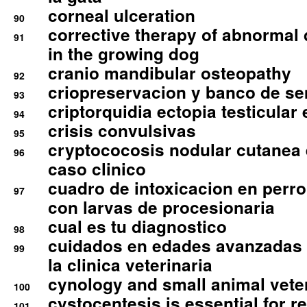
corneal ulceration
90
corrective therapy of abnormal
91
in the growing dog
cranio mandibular osteopathy
92
criopreservacion y banco de s
93
criptorquidia ectopia testicular 
94
crisis convulsivas
95
cryptococosis nodular cutanea
96
caso clinico
cuadro de intoxicacion en perro
97
con larvas de procesionaria
cual es tu diagnostico
98
cuidados en edades avanzadas
99
la clinica veterinaria
cynology and small animal vete
100
cystocentesis is essential for re
101