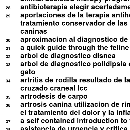
antibioterapia elegir acertadam
28
aportaciones de la terapia anti
29
tratamiento conservador de las 
caninas
aproximacion al diagnostico de p
30
a quick guide through the feli
31
arbol de diagnostico disnea
32
arbol de diagnostico polidipsia 
33
gato
artritis de rodilla resultado de 
34
cruzado craneal lcc
artrodesis de carpo
35
artrosis canina utilizacion de r
36
el tratamiento del dolor y la inf
a self contained introduction to
37
asistencia de urgencia y critica
38