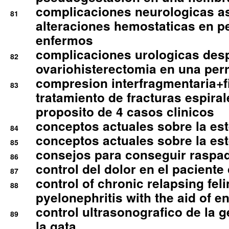
complicaciones neurologicas a
81
alteraciones hemostaticas en p
enfermos
complicaciones urologicas des
82
ovariohisterectomia en una per
compresion interfragmentaria+fi
83
tratamiento de fracturas espirale
proposito de 4 casos clinicos
conceptos actuales sobre la este
84
conceptos actuales sobre la este
85
consejos para conseguir raspad
86
control del dolor en el paciente 
87
control of chronic relapsing feli
88
pyelonephritis with the aid of e
control ultrasonografico de la g
89
la gata