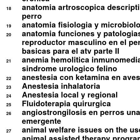
anatomia artroscopica descriptiv
18
perro
anatomia fisiologia y microbiolo
19
anatomia funciones y patologia
20
reproductor masculino en el per
basicas para el atv parte II
anemia hemolitica inmunomedia
21
sindrome urologico felino
anestesia con ketamina en aves 
22
Anestesia inhalatoria
23
Anestesia local y regional
24
Fluidoterapia quirurgica
25
angiostrongilosis en perros un
26
emergente
animal welfare issues on the use
27
animal assisted therapy progra