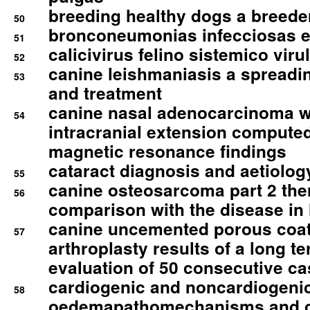
breeding healthy dogs a breede
50
bronconeumonias infecciosas 
51
calicivirus felino sistemico viru
52
canine leishmaniasis a spreadi
53
and treatment
canine nasal adenocarcinoma wi
54
intracranial extension comput
magnetic resonance findings
cataract diagnosis and aetiolog
55
canine osteosarcoma part 2 th
56
comparison with the disease i
canine uncemented porous coate
57
arthroplasty results of a long t
evaluation of 50 consecutive c
cardiogenic and noncardiogeni
58
oedemapathomechanisms and 