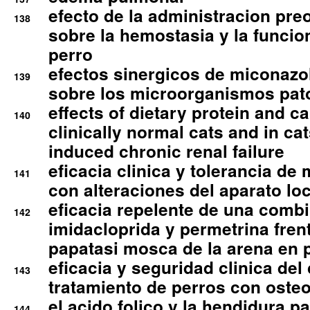
efecto de la administracion pre
138
sobre la hemostasia y la funcion
perro
efectos sinergicos de miconazol
139
sobre los microorganismos pa
effects of dietary protein and cal
140
clinically normal cats and in cat
induced chronic renal failure
eficacia clinica y tolerancia d
141
con alteraciones del aparato l
eficacia repelente de una comb
142
imidacloprida y permetrina fre
papatasi mosca de la arena en 
eficacia y seguridad clinica del
143
tratamiento de perros con osteoa
el acido folico y la hendidura pa
144