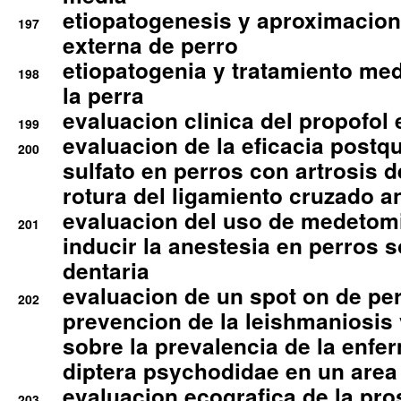
etiopatogenesis y aproximacion c
197
externa de perro
etiopatogenia y tratamiento med
198
la perra
evaluacion clinica del propofol 
199
evaluacion de la eficacia postqu
200
sulfato en perros con artrosis d
rotura del ligamiento cruzado an
evaluacion del uso de medetomi
201
inducir la anestesia en perros 
dentaria
evaluacion de un spot on de per
202
prevencion de la leishmaniosis 
sobre la prevalencia de la enfe
diptera psychodidae en un are
evaluacion ecografica de la pro
203