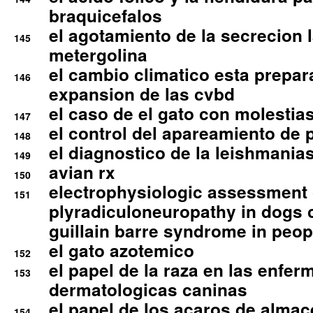
braquicefalos
el agotamiento de la secrecion l
145
metergolina
el cambio climatico esta prepar
146
expansion de las cvbd
el caso de el gato con molestias
147
el control del apareamiento de 
148
el diagnostico de la leishmania
149
avian rx
150
electrophysiologic assessment 
151
plyradiculoneuropathy in dogs 
guillain barre syndrome in peop
el gato azotemico
152
el papel de la raza en las enfe
153
dermatologicas caninas
el papel de los acaros de alma
154