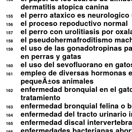
dermatitis atopica canina
el perro ataxico es neurologico
155
el proceso repoductivo normal
156
el perro con urolitiasis por oxal
157
el pseudohermafroditismo mac
158
el uso de las gonadotropinas pa
159
en perras y gatas
el uso del sevofluorano en gato
160
empleo de diversas hormonas e
161
pequeÃ±os animales
enfermedad bronquial en el gat
162
tratamiento
enfermedad bronquial felina o br
163
enfermedad del tracto urinario in
164
enfermedad discal intervertebra
165
enfermedades bacterianas abort
166