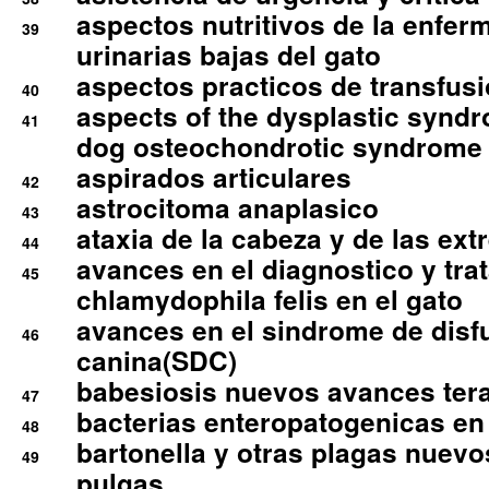
aspectos nutritivos de la enfer
39
urinarias bajas del gato
aspectos practicos de transfus
40
aspects of the dysplastic syndr
41
dog osteochondrotic syndrome
aspirados articulares
42
astrocitoma anaplasico
43
ataxia de la cabeza y de las ex
44
avances en el diagnostico y tra
45
chlamydophila felis en el gato
avances en el sindrome de disf
46
canina(SDC)
babesiosis nuevos avances ter
47
bacterias enteropatogenicas en
48
bartonella y otras plagas nuev
49
pulgas