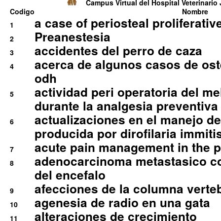
Campus Virtual del Hospital Veterinario 
Codigo
Nombre
a case of periosteal proliferative
1
Preanestesia
2
accidentes del perro de caza
3
acerca de algunos casos de oste
4
odh
actividad peri operatoria del 
5
durante la analgesia preventiva 
actualizaciones en el manejo de 
6
producida por dirofilaria immiti
acute pain management in the p
7
adenocarcinoma metastasico co
8
del encefalo
afecciones de la columna verte
9
agenesia de radio en una gata
10
alteraciones de crecimiento
11