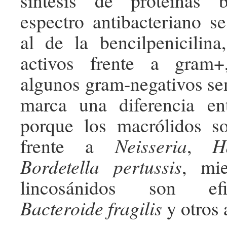
síntesis de proteínas b
espectro antibacteriano 
al de la bencilpenicilina
activos frente a gram
algunos gram-negativos sen
marca una diferencia en
porque los macrólidos s
frente a
Neisseria
,
H
Bordetella pertussis
, mi
lincosánidos son ef
Bacteroide fragilis
y otros 