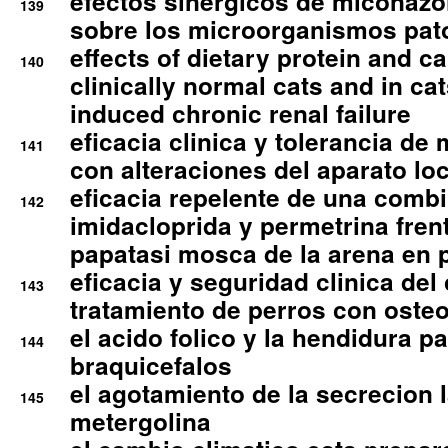
efectos sinergicos de miconazol
139
sobre los microorganismos pa
effects of dietary protein and cal
140
clinically normal cats and in cat
induced chronic renal failure
eficacia clinica y tolerancia d
141
con alteraciones del aparato l
eficacia repelente de una comb
142
imidacloprida y permetrina fre
papatasi mosca de la arena en 
eficacia y seguridad clinica del
143
tratamiento de perros con osteoa
el acido folico y la hendidura pa
144
braquicefalos
el agotamiento de la secrecion l
145
metergolina