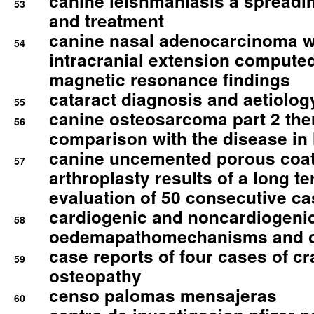
canine leishmaniasis a spreadi
53
and treatment
canine nasal adenocarcinoma wi
54
intracranial extension comput
magnetic resonance findings
cataract diagnosis and aetiolog
55
canine osteosarcoma part 2 th
56
comparison with the disease i
canine uncemented porous coate
57
arthroplasty results of a long t
evaluation of 50 consecutive c
cardiogenic and noncardiogeni
58
oedemapathomechanisms and 
case reports of four cases of c
59
osteopathy
censo palomas mensajeras
60