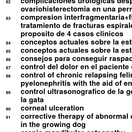
complicaciones urologicas des
82
ovariohisterectomia en una per
compresion interfragmentaria+fi
83
tratamiento de fracturas espirale
proposito de 4 casos clinicos
conceptos actuales sobre la este
84
conceptos actuales sobre la este
85
consejos para conseguir raspad
86
control del dolor en el paciente 
87
control of chronic relapsing feli
88
pyelonephritis with the aid of e
control ultrasonografico de la g
89
la gata
corneal ulceration
90
corrective therapy of abnormal
91
in the growing dog