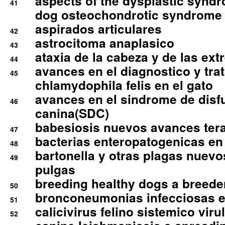
aspects of the dysplastic syndr
41
dog osteochondrotic syndrome
aspirados articulares
42
astrocitoma anaplasico
43
ataxia de la cabeza y de las ex
44
avances en el diagnostico y tra
45
chlamydophila felis en el gato
avances en el sindrome de disf
46
canina(SDC)
babesiosis nuevos avances ter
47
bacterias enteropatogenicas en
48
bartonella y otras plagas nuev
49
pulgas
breeding healthy dogs a breede
50
bronconeumonias infecciosas 
51
calicivirus felino sistemico viru
52