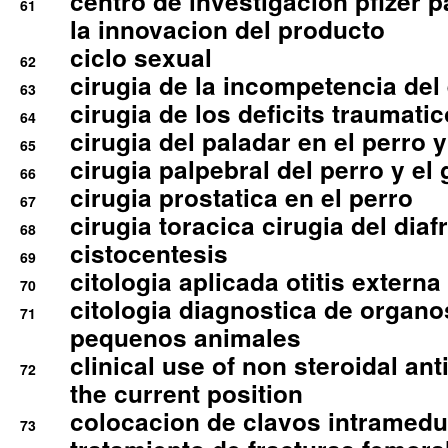
centro de investigacion pfizer p
61
la innovacion del producto
ciclo sexual
62
cirugia de la incompetencia del 
63
cirugia de los deficits traumati
64
cirugia del paladar en el perro y
65
cirugia palpebral del perro y el 
66
cirugia prostatica en el perro
67
cirugia toracica cirugia del dia
68
cistocentesis
69
citologia aplicada otitis externa
70
citologia diagnostica de organ
71
pequenos animales
clinical use of non steroidal an
72
the current position
colocacion de clavos intramedu
73