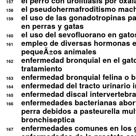
el perro con urolitiasis por oxal
157
el pseudohermafroditismo mac
158
el uso de las gonadotropinas pa
159
en perras y gatas
el uso del sevofluorano en gato
160
empleo de diversas hormonas e
161
pequeÃ±os animales
enfermedad bronquial en el gat
162
tratamiento
enfermedad bronquial felina o br
163
enfermedad del tracto urinario in
164
enfermedad discal intervertebra
165
enfermedades bacterianas abort
166
perra debidos a pasteurella mul
bronchiseptica
enfermedades comunes en los 
167