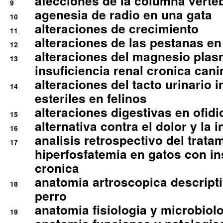
afecciones de la columna verte
9
agenesia de radio en una gata
10
alteraciones de crecimiento
11
alteraciones de las pestanas en
12
alteraciones del magnesio plas
13
insuficiencia renal cronica cani
alteraciones del tacto urinario in
14
esteriles en felinos
alteraciones digestivas en ofidi
15
alternativa contra el dolor y la 
16
analisis retrospectivo del tratam
17
hiperfosfatemia en gatos con in
cronica
anatomia artroscopica descriptiv
18
perro
anatomia fisiologia y microbiolo
19