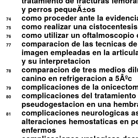
tratamiento de fracturas femoral
y perros pequeÃ±os
como proceder ante la evidencia
74
como realizar una cistocentesis
75
como utilizar un oftalmoscopio 
76
comparacion de las tecnicas de
77
imagen empleadas en la articula
y su interpretacion
comparacion de tres medios di
78
canino en refrigeracion a 5Âºc
complicaciones de la onicectomi
79
complicaciones del tratamiento
80
pseudogestacion en una hembr
complicaciones neurologicas a
81
alteraciones hemostaticas en p
enfermos