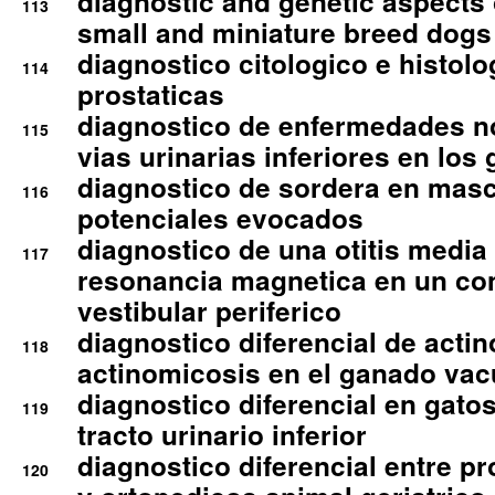
diagnostic and genetic aspects o
113
small and miniature breed dogs 
diagnostico citologico e histolo
114
prostaticas
diagnostico de enfermedades no
115
vias urinarias inferiores en los 
diagnostico de sordera en mas
116
potenciales evocados
diagnostico de una otitis media
117
resonancia magnetica en un co
vestibular periferico
diagnostico diferencial de actin
118
actinomicosis en el ganado va
diagnostico diferencial en gato
119
tracto urinario inferior
diagnostico diferencial entre 
120