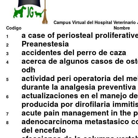
Campus Virtual del Hospital Veterinario 
Codigo
Nombre
a case of periosteal proliferative
1
Preanestesia
2
accidentes del perro de caza
3
acerca de algunos casos de oste
4
odh
actividad peri operatoria del 
5
durante la analgesia preventiva 
actualizaciones en el manejo de 
6
producida por dirofilaria immiti
acute pain management in the p
7
adenocarcinoma metastasico co
8
del encefalo