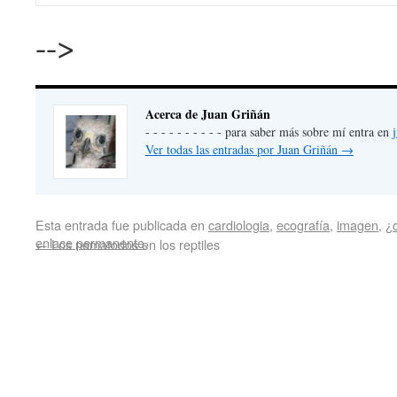
-->
Acerca de Juan Griñán
- - - - - - - - - - para saber más sobre mí entra en
Ver todas las entradas por Juan Griñán
→
Esta entrada fue publicada en
cardiologia
,
ecografía
,
imagen
,
¿c
enlace permanente
.
←
Los nematodos en los reptiles