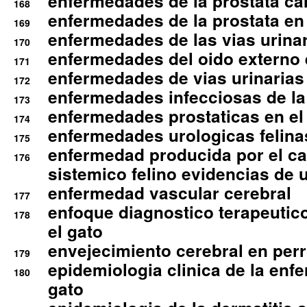
enfermedades de la prostata ca
168
enfermedades de la prostata en 
169
enfermedades de las vias urinari
170
enfermedades del oido externo 
171
enfermedades de vias urinarias
172
enfermedades infecciosas de la 
173
enfermedades prostaticas en el
174
enfermedades urologicas felina
175
enfermedad producida por el cal
176
sistemico felino evidencias de 
enfermedad vascular cerebral
177
enfoque diagnostico terapeutico 
178
el gato
envejecimiento cerebral en per
179
epidemiologia clinica de la enf
180
gato