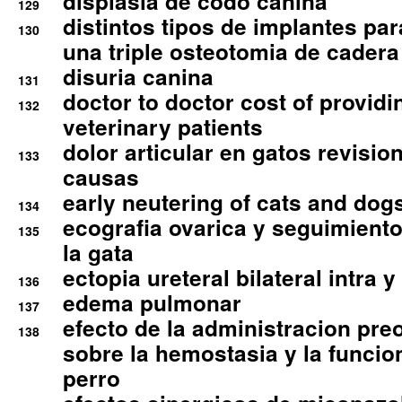
displasia de codo canina
129
distintos tipos de implantes par
130
una triple osteotomia de cadera
disuria canina
131
doctor to doctor cost of providi
132
veterinary patients
dolor articular en gatos revisio
133
causas
early neutering of cats and dog
134
ecografia ovarica y seguimiento
135
la gata
ectopia ureteral bilateral intra 
136
edema pulmonar
137
efecto de la administracion pre
138
sobre la hemostasia y la funcion
perro