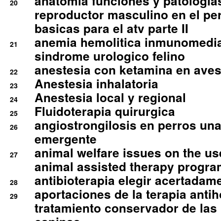
anatomia funciones y patologia
20
reproductor masculino en el per
basicas para el atv parte II
anemia hemolitica inmunomedia
21
sindrome urologico felino
anestesia con ketamina en aves 
22
Anestesia inhalatoria
23
Anestesia local y regional
24
Fluidoterapia quirurgica
25
angiostrongilosis en perros un
26
emergente
animal welfare issues on the use
27
animal assisted therapy progra
antibioterapia elegir acertadam
28
aportaciones de la terapia anti
29
tratamiento conservador de las 