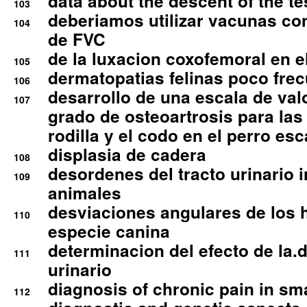
data about the descent of the te
103
deberiamos utilizar vacunas co
104
de FVC
de la luxacion coxofemoral en e
105
dermatopatias felinas poco fre
106
desarrollo de una escala de val
107
grado de osteoartrosis para las 
rodilla y el codo en el perro esc
displasia de cadera
108
desordenes del tracto urinario 
109
animales
desviaciones angulares de los 
110
especie canina
determinacion del efecto de la.d
111
urinario
diagnosis of chronic pain in sm
112