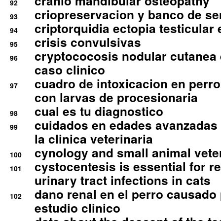
cranio mandibular osteopathy
92
criopreservacion y banco de s
93
criptorquidia ectopia testicular 
94
crisis convulsivas
95
cryptococosis nodular cutanea
96
caso clinico
cuadro de intoxicacion en perro
97
con larvas de procesionaria
cual es tu diagnostico
98
cuidados en edades avanzadas
99
la clinica veterinaria
cynology and small animal vete
100
cystocentesis is essential for re
101
urinary tract infections in cats
dano renal en el perro causado 
102
estudio clinico