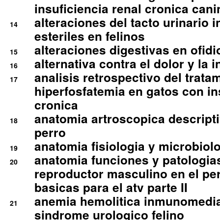
insuficiencia renal cronica cani
alteraciones del tacto urinario in
14
esteriles en felinos
alteraciones digestivas en ofidi
15
alternativa contra el dolor y la 
16
analisis retrospectivo del tratam
17
hiperfosfatemia en gatos con in
cronica
anatomia artroscopica descriptiv
18
perro
anatomia fisiologia y microbiolo
19
anatomia funciones y patologia
20
reproductor masculino en el per
basicas para el atv parte II
anemia hemolitica inmunomedia
21
sindrome urologico felino