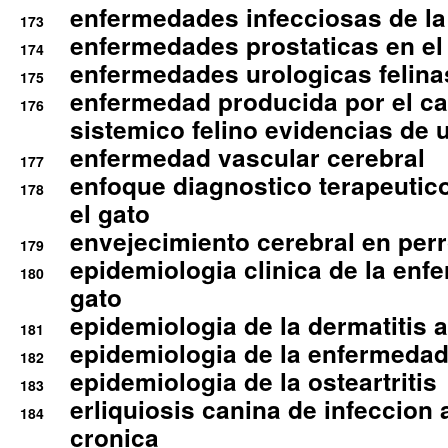
enfermedades infecciosas de la 
173
enfermedades prostaticas en el
174
enfermedades urologicas felina
175
enfermedad producida por el cal
176
sistemico felino evidencias de 
enfermedad vascular cerebral
177
enfoque diagnostico terapeutico 
178
el gato
envejecimiento cerebral en per
179
epidemiologia clinica de la enf
180
gato
epidemiologia de la dermatitis 
181
epidemiologia de la enfermedad
182
epidemiologia de la osteartritis
183
erliquiosis canina de infeccio
184
cronica