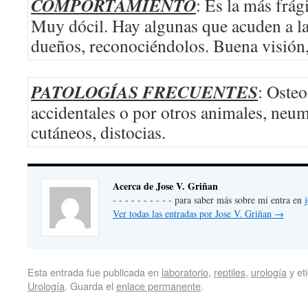
COMPORTAMIENTO
: Es la más frági
Muy dócil. Hay algunas que acuden a la
dueños, reconociéndolos. Buena visión,
PATOLOGÍAS FRECUENTES
: Osteo
accidentales o por otros animales, neu
cutáneos, distocias.
Acerca de Jose V. Griñan
- - - - - - - - - - para saber más sobre mí entra en
Ver todas las entradas por Jose V. Griñan
→
Esta entrada fue publicada en
laboratorio
,
reptiles
,
urología
y et
Urología
. Guarda el
enlace permanente
.