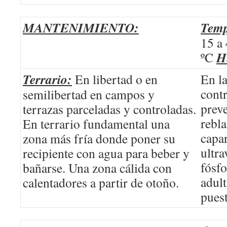
MANTENIMIENTO:
Temp
15 a
H
ºC
Terrario:
En libertad o en
En la
contr
semilibertad en campos y
prev
terrazas parceladas y controladas.
rebl
En terrario fundamental una
capar
zona más fría donde poner su
ultra
recipiente con agua para beber y
fósf
bañarse. Una zona cálida con
adult
calentadores a partir de otoño.
pues