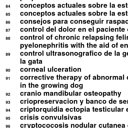
conceptos actuales sobre la este
84
conceptos actuales sobre la este
85
consejos para conseguir raspad
86
control del dolor en el paciente 
87
control of chronic relapsing feli
88
pyelonephritis with the aid of e
control ultrasonografico de la g
89
la gata
corneal ulceration
90
corrective therapy of abnormal
91
in the growing dog
cranio mandibular osteopathy
92
criopreservacion y banco de s
93
criptorquidia ectopia testicular 
94
crisis convulsivas
95
cryptococosis nodular cutanea
96