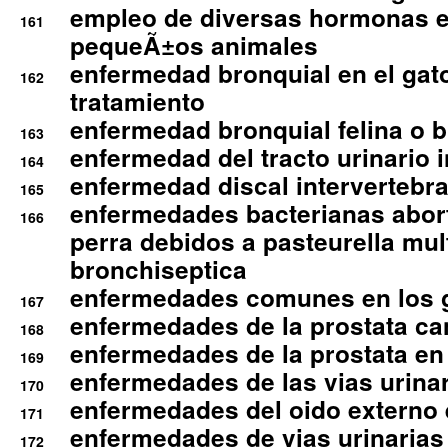
empleo de diversas hormonas e
161
pequeÃ±os animales
enfermedad bronquial en el gat
162
tratamiento
enfermedad bronquial felina o br
163
enfermedad del tracto urinario in
164
enfermedad discal intervertebra
165
enfermedades bacterianas abort
166
perra debidos a pasteurella mul
bronchiseptica
enfermedades comunes en los 
167
enfermedades de la prostata ca
168
enfermedades de la prostata en 
169
enfermedades de las vias urinari
170
enfermedades del oido externo 
171
enfermedades de vias urinarias
172