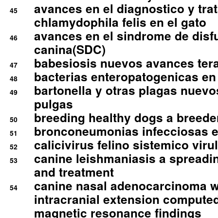
avances en el diagnostico y tra
45
chlamydophila felis en el gato
avances en el sindrome de disf
46
canina(SDC)
babesiosis nuevos avances ter
47
bacterias enteropatogenicas en
48
bartonella y otras plagas nuev
49
pulgas
breeding healthy dogs a breede
50
bronconeumonias infecciosas 
51
calicivirus felino sistemico viru
52
canine leishmaniasis a spreadi
53
and treatment
canine nasal adenocarcinoma wi
54
intracranial extension comput
magnetic resonance findings