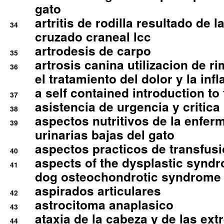
gato
artritis de rodilla resultado de 
34
cruzado craneal lcc
artrodesis de carpo
35
artrosis canina utilizacion de r
36
el tratamiento del dolor y la inf
a self contained introduction to
37
asistencia de urgencia y critica
38
aspectos nutritivos de la enfer
39
urinarias bajas del gato
aspectos practicos de transfus
40
aspects of the dysplastic syndr
41
dog osteochondrotic syndrome
aspirados articulares
42
astrocitoma anaplasico
43
ataxia de la cabeza y de las ex
44