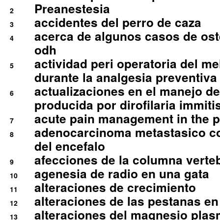
Preanestesia
2
accidentes del perro de caza
3
acerca de algunos casos de oste
4
odh
actividad peri operatoria del 
5
durante la analgesia preventiva 
actualizaciones en el manejo de 
6
producida por dirofilaria immiti
acute pain management in the p
7
adenocarcinoma metastasico co
8
del encefalo
afecciones de la columna verte
9
agenesia de radio en una gata
10
alteraciones de crecimiento
11
alteraciones de las pestanas en
12
alteraciones del magnesio plas
13