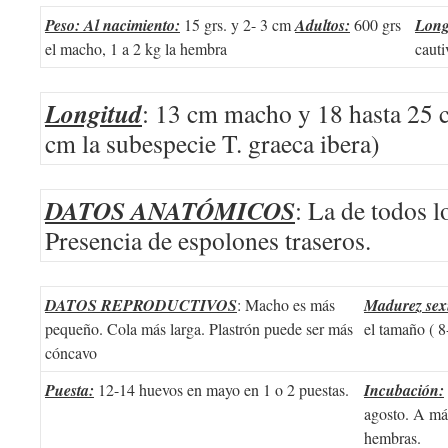
Peso: Al nacimiento:
15 grs. y 2- 3 cm
Adultos:
600 grs
Long
el macho, 1 a 2 kg la hembra
cauti
Longitud
: 13 cm macho y 18 hasta 25 
cm la subespecie T. graeca ibera)
DATOS ANATÓMICOS
: La de todos l
Presencia de espolones traseros.
DATOS REPRODUCTIVOS
: Macho es más
Madurez sex
pequeño. Cola más larga. Plastrón puede ser más
el tamaño ( 8
cóncavo
Puesta:
12-14 huevos en mayo en 1 o 2 puestas.
Incubación:
agosto. A má
hembras.