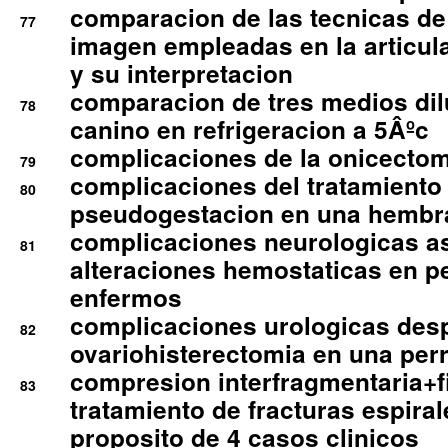
comparacion de las tecnicas de
77
imagen empleadas en la articula
y su interpretacion
comparacion de tres medios di
78
canino en refrigeracion a 5Âºc
complicaciones de la onicectomi
79
complicaciones del tratamiento
80
pseudogestacion en una hembr
complicaciones neurologicas a
81
alteraciones hemostaticas en p
enfermos
complicaciones urologicas des
82
ovariohisterectomia en una per
compresion interfragmentaria+fi
83
tratamiento de fracturas espirale
proposito de 4 casos clinicos