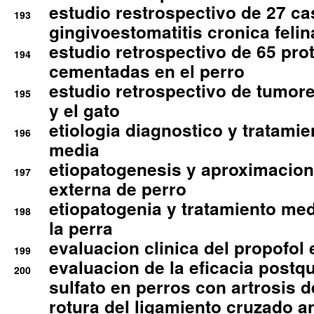
estudio restrospectivo de 27 c
193
gingivoestomatitis cronica felin
estudio retrospectivo de 65 pro
194
cementadas en el perro
estudio retrospectivo de tumore
195
y el gato
etiologia diagnostico y tratamie
196
media
etiopatogenesis y aproximacion c
197
externa de perro
etiopatogenia y tratamiento med
198
la perra
evaluacion clinica del propofol 
199
evaluacion de la eficacia postqu
200
sulfato en perros con artrosis d
rotura del ligamiento cruzado an