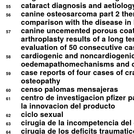
cataract diagnosis and aetiolog
55
canine osteosarcoma part 2 th
56
comparison with the disease i
canine uncemented porous coate
57
arthroplasty results of a long t
evaluation of 50 consecutive c
cardiogenic and noncardiogeni
58
oedemapathomechanisms and 
case reports of four cases of c
59
osteopathy
censo palomas mensajeras
60
centro de investigacion pfizer p
61
la innovacion del producto
ciclo sexual
62
cirugia de la incompetencia del 
63
cirugia de los deficits traumati
64