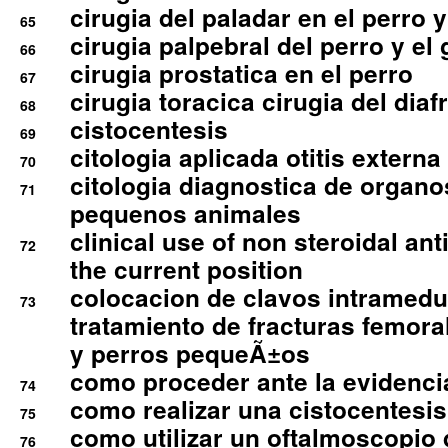
cirugia del paladar en el perro y
65
cirugia palpebral del perro y el 
66
cirugia prostatica en el perro
67
cirugia toracica cirugia del dia
68
cistocentesis
69
citologia aplicada otitis externa
70
citologia diagnostica de organ
71
pequenos animales
clinical use of non steroidal an
72
the current position
colocacion de clavos intramedu
73
tratamiento de fracturas femoral
y perros pequeÃ±os
como proceder ante la evidencia
74
como realizar una cistocentesis
75
como utilizar un oftalmoscopio 
76