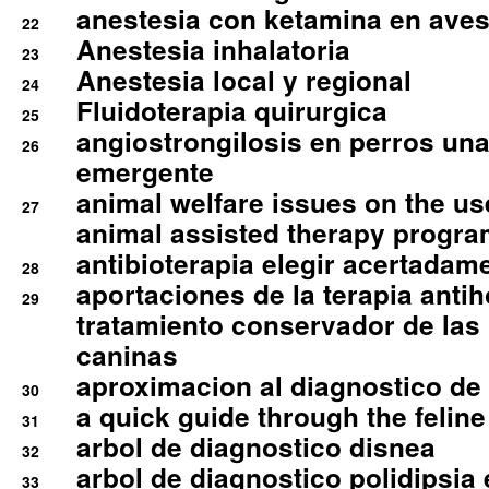
anestesia con ketamina en aves 
22
Anestesia inhalatoria
23
Anestesia local y regional
24
Fluidoterapia quirurgica
25
angiostrongilosis en perros un
26
emergente
animal welfare issues on the use
27
animal assisted therapy progra
antibioterapia elegir acertadam
28
aportaciones de la terapia anti
29
tratamiento conservador de las 
caninas
aproximacion al diagnostico de p
30
a quick guide through the feli
31
arbol de diagnostico disnea
32
arbol de diagnostico polidipsia 
33