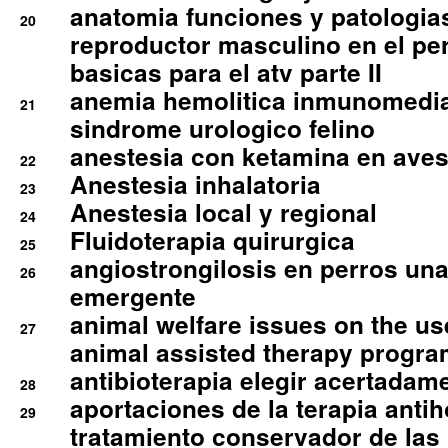
anatomia funciones y patologia
20
reproductor masculino en el per
basicas para el atv parte II
anemia hemolitica inmunomedia
21
sindrome urologico felino
anestesia con ketamina en aves 
22
Anestesia inhalatoria
23
Anestesia local y regional
24
Fluidoterapia quirurgica
25
angiostrongilosis en perros un
26
emergente
animal welfare issues on the use
27
animal assisted therapy progra
antibioterapia elegir acertadam
28
aportaciones de la terapia anti
29
tratamiento conservador de las 