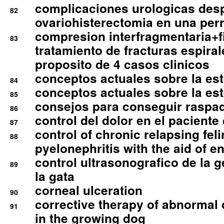
complicaciones urologicas des
82
ovariohisterectomia en una per
compresion interfragmentaria+fi
83
tratamiento de fracturas espirale
proposito de 4 casos clinicos
conceptos actuales sobre la este
84
conceptos actuales sobre la este
85
consejos para conseguir raspad
86
control del dolor en el paciente 
87
control of chronic relapsing feli
88
pyelonephritis with the aid of e
control ultrasonografico de la g
89
la gata
corneal ulceration
90
corrective therapy of abnormal
91
in the growing dog