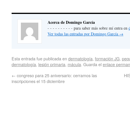
Acerca de Domingo García
- - - - - - - - - - para saber más sobre mí entra en
Ver todas las entradas por Domingo García
→
Esta entrada fue publicada en
dermatología
,
formación JG
,
peq
dermatología
,
lesión primaria
,
mácula
. Guarda el
enlace perma
←
congreso para 25 aniversario: cerramos las
HI
inscripciones el 15 diciembre