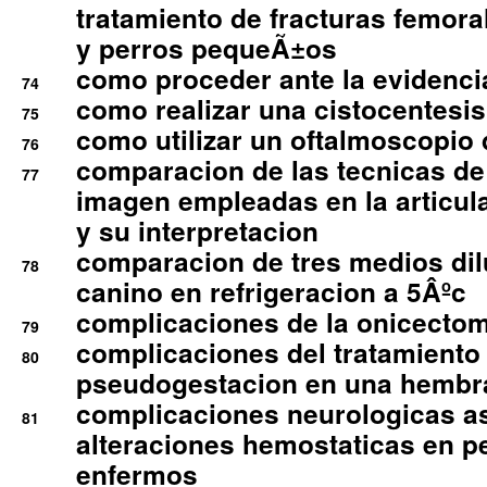
tratamiento de fracturas femoral
y perros pequeÃ±os
como proceder ante la evidencia
74
como realizar una cistocentesis
75
como utilizar un oftalmoscopio 
76
comparacion de las tecnicas de
77
imagen empleadas en la articula
y su interpretacion
comparacion de tres medios di
78
canino en refrigeracion a 5Âºc
complicaciones de la onicectomi
79
complicaciones del tratamiento
80
pseudogestacion en una hembr
complicaciones neurologicas a
81
alteraciones hemostaticas en p
enfermos