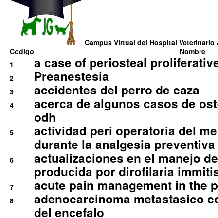
Campus Virtual del Hospital Veterinario 
Codigo
Nombre
a case of periosteal proliferative
1
Preanestesia
2
accidentes del perro de caza
3
acerca de algunos casos de oste
4
odh
actividad peri operatoria del 
5
durante la analgesia preventiva 
actualizaciones en el manejo de 
6
producida por dirofilaria immiti
acute pain management in the p
7
adenocarcinoma metastasico co
8
del encefalo