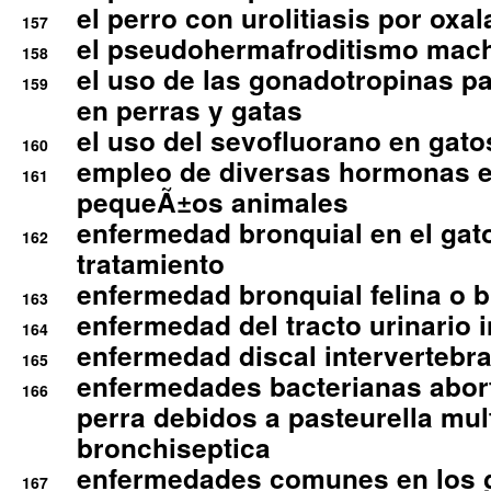
el perro con urolitiasis por oxal
157
el pseudohermafroditismo mac
158
el uso de las gonadotropinas pa
159
en perras y gatas
el uso del sevofluorano en gato
160
empleo de diversas hormonas e
161
pequeÃ±os animales
enfermedad bronquial en el gat
162
tratamiento
enfermedad bronquial felina o br
163
enfermedad del tracto urinario in
164
enfermedad discal intervertebra
165
enfermedades bacterianas abort
166
perra debidos a pasteurella mul
bronchiseptica
enfermedades comunes en los 
167