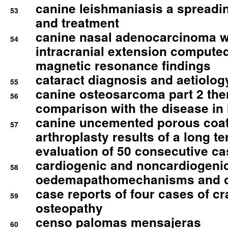
canine leishmaniasis a spreadi
53
and treatment
canine nasal adenocarcinoma wi
54
intracranial extension comput
magnetic resonance findings
cataract diagnosis and aetiolog
55
canine osteosarcoma part 2 th
56
comparison with the disease i
canine uncemented porous coate
57
arthroplasty results of a long t
evaluation of 50 consecutive c
cardiogenic and noncardiogeni
58
oedemapathomechanisms and 
case reports of four cases of c
59
osteopathy
censo palomas mensajeras
60