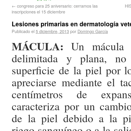
←
congreso para 25 aniversario: cerramos las
HI
inscripciones el 15 diciembre
Lesiones primarias en dermatología vet
Publicado el
5 diciembre, 2013
por
Domingo García
MÁCULA:
Un mácula e
delimitada y plana, no
superficie de la piel por 
apreciarse mediante el t
centímetros de expa
caracteriza por un cambi
de la piel debido a la p
riego sanguíneo o a la sal