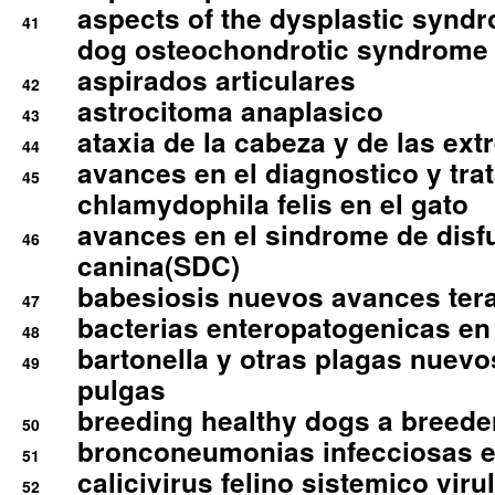
aspects of the dysplastic syndr
41
dog osteochondrotic syndrome
aspirados articulares
42
astrocitoma anaplasico
43
ataxia de la cabeza y de las ex
44
avances en el diagnostico y tra
45
chlamydophila felis en el gato
avances en el sindrome de disf
46
canina(SDC)
babesiosis nuevos avances ter
47
bacterias enteropatogenicas en
48
bartonella y otras plagas nuev
49
pulgas
breeding healthy dogs a breede
50
bronconeumonias infecciosas 
51
calicivirus felino sistemico viru
52