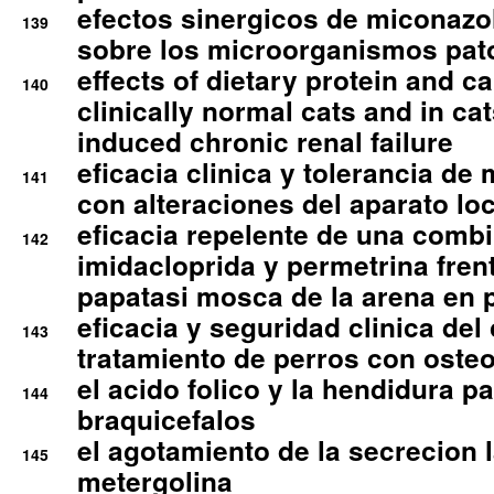
efectos sinergicos de miconazol
139
sobre los microorganismos pa
effects of dietary protein and cal
140
clinically normal cats and in cat
induced chronic renal failure
eficacia clinica y tolerancia d
141
con alteraciones del aparato l
eficacia repelente de una comb
142
imidacloprida y permetrina fre
papatasi mosca de la arena en 
eficacia y seguridad clinica del
143
tratamiento de perros con osteoa
el acido folico y la hendidura pa
144
braquicefalos
el agotamiento de la secrecion l
145
metergolina