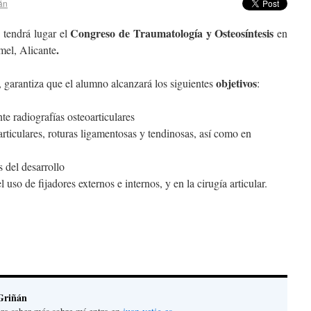
án
o
Congreso de Traumatología y Osteosíntesis
tendrá lugar el
en
.
mel, Alicante
objetivos
, garantiza que el alumno alcanzará los siguientes
:
nte radiografías osteoarticulares
rticulares, roturas ligamentosas y tendinosas, así como en
s del desarrollo
l uso de fijadores externos e internos, y en la cirugía articular.
Griñán