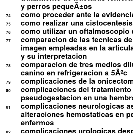
y perros pequeÃ±os
como proceder ante la evidencia
74
como realizar una cistocentesis
75
como utilizar un oftalmoscopio 
76
comparacion de las tecnicas de
77
imagen empleadas en la articula
y su interpretacion
comparacion de tres medios di
78
canino en refrigeracion a 5Âºc
complicaciones de la onicectomi
79
complicaciones del tratamiento
80
pseudogestacion en una hembr
complicaciones neurologicas a
81
alteraciones hemostaticas en p
enfermos
complicaciones urologicas des
82