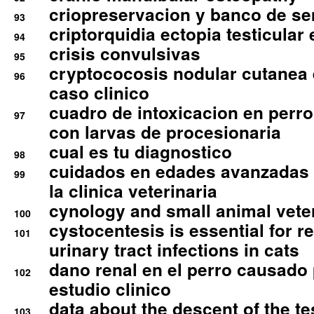
criopreservacion y banco de s
93
criptorquidia ectopia testicular 
94
crisis convulsivas
95
cryptococosis nodular cutanea
96
caso clinico
cuadro de intoxicacion en perro
97
con larvas de procesionaria
cual es tu diagnostico
98
cuidados en edades avanzadas
99
la clinica veterinaria
cynology and small animal vete
100
cystocentesis is essential for re
101
urinary tract infections in cats
dano renal en el perro causado 
102
estudio clinico
data about the descent of the te
103