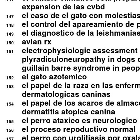
expansion de las cvbd
el caso de el gato con molestias
147
el control del apareamiento de 
148
el diagnostico de la leishmania
149
avian rx
150
electrophysiologic assessment 
151
plyradiculoneuropathy in dogs 
guillain barre syndrome in peop
el gato azotemico
152
el papel de la raza en las enfe
153
dermatologicas caninas
el papel de los acaros de alma
154
dermatitis atopica canina
el perro ataxico es neurologico
155
el proceso repoductivo normal
156
el perro con urolitiasis por oxal
157