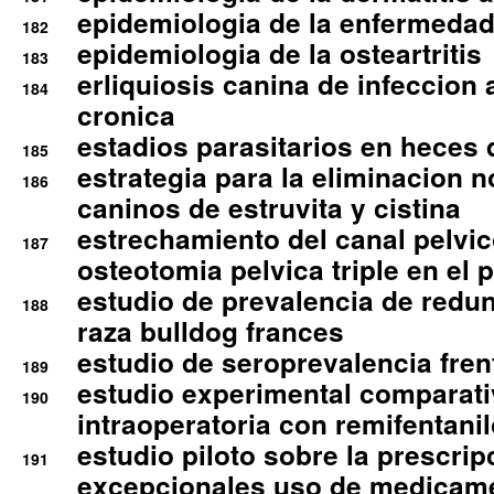
epidemiologia de la enfermedad
182
epidemiologia de la osteartritis
183
erliquiosis canina de infeccio
184
cronica
estadios parasitarios en heces 
185
estrategia para la eliminacion n
186
caninos de estruvita y cistina
estrechamiento del canal pelvi
187
osteotomia pelvica triple en el 
estudio de prevalencia de redun
188
raza bulldog frances
estudio de seroprevalencia frent
189
estudio experimental comparati
190
intraoperatoria con remifentanil
estudio piloto sobre la prescrip
191
excepcionales uso de medicam