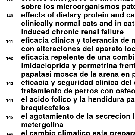
sobre los microorganismos pa
effects of dietary protein and cal
140
clinically normal cats and in cat
induced chronic renal failure
eficacia clinica y tolerancia d
141
con alteraciones del aparato l
eficacia repelente de una comb
142
imidacloprida y permetrina fre
papatasi mosca de la arena en 
eficacia y seguridad clinica del
143
tratamiento de perros con osteoa
el acido folico y la hendidura pa
144
braquicefalos
el agotamiento de la secrecion l
145
metergolina
el cambio climatico esta prepar
146