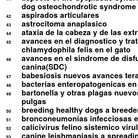
dog osteochondrotic syndrome
aspirados articulares
42
astrocitoma anaplasico
43
ataxia de la cabeza y de las ex
44
avances en el diagnostico y tra
45
chlamydophila felis en el gato
avances en el sindrome de disf
46
canina(SDC)
babesiosis nuevos avances ter
47
bacterias enteropatogenicas en
48
bartonella y otras plagas nuev
49
pulgas
breeding healthy dogs a breede
50
bronconeumonias infecciosas 
51
calicivirus felino sistemico viru
52
canine leishmaniasis a spreadi
53