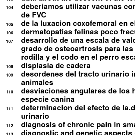
deberiamos utilizar vacunas co
104
de FVC
de la luxacion coxofemoral en e
105
dermatopatias felinas poco fre
106
desarrollo de una escala de val
107
grado de osteoartrosis para las 
rodilla y el codo en el perro esc
displasia de cadera
108
desordenes del tracto urinario 
109
animales
desviaciones angulares de los 
110
especie canina
determinacion del efecto de la.d
111
urinario
diagnosis of chronic pain in sm
112
diagnostic and genetic aspects o
113