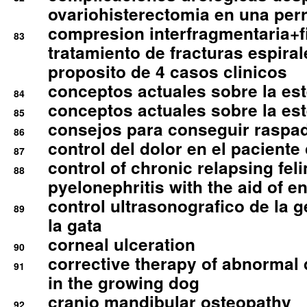
ovariohisterectomia en una per
compresion interfragmentaria+fi
83
tratamiento de fracturas espirale
proposito de 4 casos clinicos
conceptos actuales sobre la este
84
conceptos actuales sobre la este
85
consejos para conseguir raspad
86
control del dolor en el paciente 
87
control of chronic relapsing feli
88
pyelonephritis with the aid of e
control ultrasonografico de la g
89
la gata
corneal ulceration
90
corrective therapy of abnormal
91
in the growing dog
cranio mandibular osteopathy
92