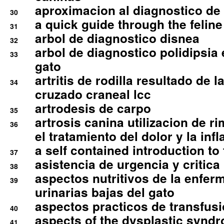
aproximacion al diagnostico de p
30
a quick guide through the feli
31
arbol de diagnostico disnea
32
arbol de diagnostico polidipsia 
33
gato
artritis de rodilla resultado de 
34
cruzado craneal lcc
artrodesis de carpo
35
artrosis canina utilizacion de r
36
el tratamiento del dolor y la inf
a self contained introduction to
37
asistencia de urgencia y critica
38
aspectos nutritivos de la enfer
39
urinarias bajas del gato
aspectos practicos de transfus
40
aspects of the dysplastic syndr
41