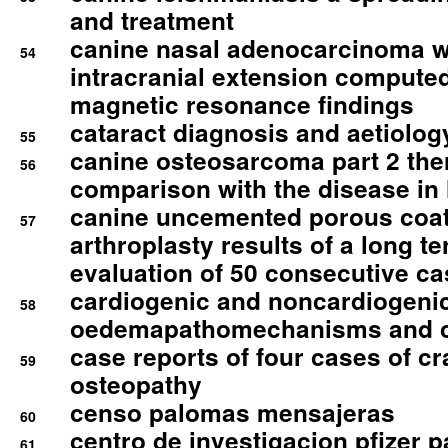
and treatment
canine nasal adenocarcinoma wi
54
intracranial extension comput
magnetic resonance findings
cataract diagnosis and aetiolog
55
canine osteosarcoma part 2 th
56
comparison with the disease i
canine uncemented porous coate
57
arthroplasty results of a long t
evaluation of 50 consecutive c
cardiogenic and noncardiogeni
58
oedemapathomechanisms and 
case reports of four cases of c
59
osteopathy
censo palomas mensajeras
60
centro de investigacion pfizer p
61