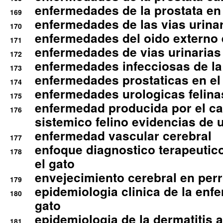
enfermedades de la prostata en 
169
enfermedades de las vias urinari
170
enfermedades del oido externo 
171
enfermedades de vias urinarias
172
enfermedades infecciosas de la 
173
enfermedades prostaticas en el
174
enfermedades urologicas felina
175
enfermedad producida por el cal
176
sistemico felino evidencias de 
enfermedad vascular cerebral
177
enfoque diagnostico terapeutico 
178
el gato
envejecimiento cerebral en per
179
epidemiologia clinica de la enf
180
gato
epidemiologia de la dermatitis 
181