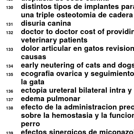
distintos tipos de implantes par
130
una triple osteotomia de cadera
disuria canina
131
doctor to doctor cost of providi
132
veterinary patients
dolor articular en gatos revisio
133
causas
early neutering of cats and dog
134
ecografia ovarica y seguimiento
135
la gata
ectopia ureteral bilateral intra 
136
edema pulmonar
137
efecto de la administracion pre
138
sobre la hemostasia y la funcion
perro
efectos sinergicos de miconazol
139