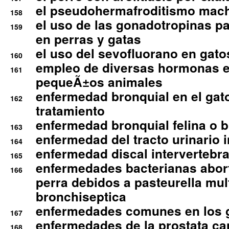
el pseudohermafroditismo mac
158
el uso de las gonadotropinas pa
159
en perras y gatas
el uso del sevofluorano en gato
160
empleo de diversas hormonas e
161
pequeÃ±os animales
enfermedad bronquial en el gat
162
tratamiento
enfermedad bronquial felina o br
163
enfermedad del tracto urinario in
164
enfermedad discal intervertebra
165
enfermedades bacterianas abort
166
perra debidos a pasteurella mul
bronchiseptica
enfermedades comunes en los 
167
enfermedades de la prostata ca
168