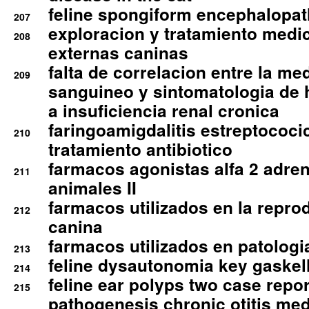
feline spongiform encephalopa
207
exploracion y tratamiento medico
208
externas caninas
falta de correlacion entre la me
209
sanguineo y sintomatologia de
a insuficiencia renal cronica
faringoamigdalitis estreptococic
210
tratamiento antibiotico
farmacos agonistas alfa 2 adr
211
animales II
farmacos utilizados en la repro
212
canina
farmacos utilizados en patologia
213
feline dysautonomia key gaske
214
feline ear polyps two case repo
215
pathogenesis chronic otitis med