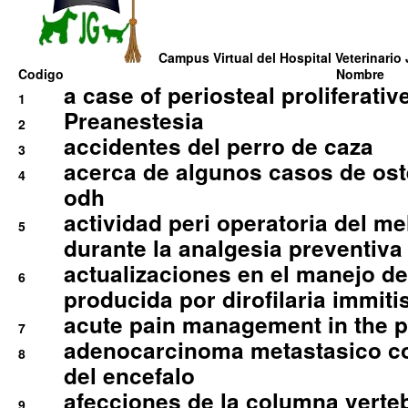
Campus Virtual del Hospital Veterinario 
Codigo
Nombre
a case of periosteal proliferative
1
Preanestesia
2
accidentes del perro de caza
3
acerca de algunos casos de oste
4
odh
actividad peri operatoria del 
5
durante la analgesia preventiva 
actualizaciones en el manejo de 
6
producida por dirofilaria immiti
acute pain management in the p
7
adenocarcinoma metastasico co
8
del encefalo
afecciones de la columna verte
9