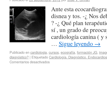
Ante esta ecocardiogra
disnea y tos. -¿ Nos d
? -¿ Qué plan terapéuti
sí , un grado de preoc
cardiología canina ( y s
…
Sigue leyendo
→
Publicado en
cardiologia
,
cursos
,
ecografía
,
formación JG
,
imag
diagnóstico?
|
Etiquetado
Cardiología. Diagnóstico. Endocardiosi
Comentarios desactivados