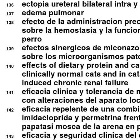
ectopia ureteral bilateral intra 
136
edema pulmonar
137
efecto de la administracion pre
138
sobre la hemostasia y la funcion
perro
efectos sinergicos de miconazol
139
sobre los microorganismos pa
effects of dietary protein and cal
140
clinically normal cats and in cat
induced chronic renal failure
eficacia clinica y tolerancia d
141
con alteraciones del aparato l
eficacia repelente de una comb
142
imidacloprida y permetrina fre
papatasi mosca de la arena en 
eficacia y seguridad clinica del
143