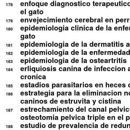
enfoque diagnostico terapeutico 
178
el gato
envejecimiento cerebral en per
179
epidemiologia clinica de la enf
180
gato
epidemiologia de la dermatitis 
181
epidemiologia de la enfermedad
182
epidemiologia de la osteartritis
183
erliquiosis canina de infeccio
184
cronica
estadios parasitarios en heces 
185
estrategia para la eliminacion n
186
caninos de estruvita y cistina
estrechamiento del canal pelvi
187
osteotomia pelvica triple en el 
estudio de prevalencia de redun
188