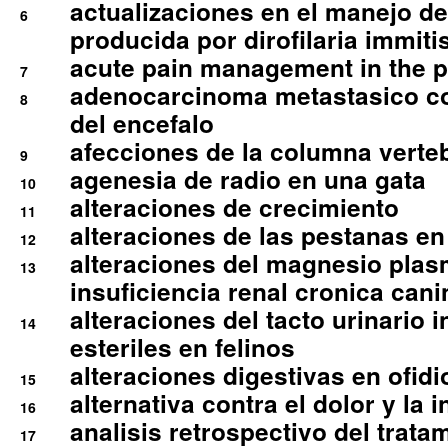
actualizaciones en el manejo de 
6
producida por dirofilaria immiti
acute pain management in the p
7
adenocarcinoma metastasico co
8
del encefalo
afecciones de la columna verte
9
agenesia de radio en una gata
10
alteraciones de crecimiento
11
alteraciones de las pestanas en
12
alteraciones del magnesio plas
13
insuficiencia renal cronica cani
alteraciones del tacto urinario in
14
esteriles en felinos
alteraciones digestivas en ofidi
15
alternativa contra el dolor y la 
16
analisis retrospectivo del tratam
17