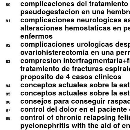
complicaciones del tratamiento
80
pseudogestacion en una hembr
complicaciones neurologicas a
81
alteraciones hemostaticas en p
enfermos
complicaciones urologicas des
82
ovariohisterectomia en una per
compresion interfragmentaria+fi
83
tratamiento de fracturas espirale
proposito de 4 casos clinicos
conceptos actuales sobre la este
84
conceptos actuales sobre la este
85
consejos para conseguir raspad
86
control del dolor en el paciente 
87
control of chronic relapsing feli
88
pyelonephritis with the aid of e