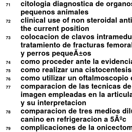
citologia diagnostica de organ
71
pequenos animales
clinical use of non steroidal an
72
the current position
colocacion de clavos intramedu
73
tratamiento de fracturas femoral
y perros pequeÃ±os
como proceder ante la evidencia
74
como realizar una cistocentesis
75
como utilizar un oftalmoscopio 
76
comparacion de las tecnicas de
77
imagen empleadas en la articula
y su interpretacion
comparacion de tres medios di
78
canino en refrigeracion a 5Âºc
complicaciones de la onicectomi
79