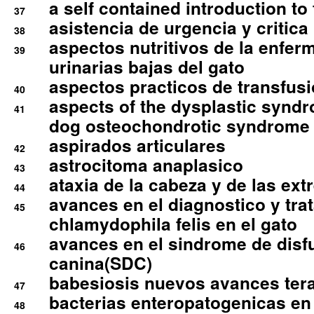
a self contained introduction to
37
asistencia de urgencia y critica
38
aspectos nutritivos de la enfer
39
urinarias bajas del gato
aspectos practicos de transfus
40
aspects of the dysplastic syndr
41
dog osteochondrotic syndrome
aspirados articulares
42
astrocitoma anaplasico
43
ataxia de la cabeza y de las ex
44
avances en el diagnostico y tra
45
chlamydophila felis en el gato
avances en el sindrome de disf
46
canina(SDC)
babesiosis nuevos avances ter
47
bacterias enteropatogenicas en
48