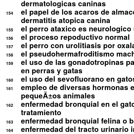
dermatologicas caninas
el papel de los acaros de alma
154
dermatitis atopica canina
el perro ataxico es neurologico
155
el proceso repoductivo normal
156
el perro con urolitiasis por oxal
157
el pseudohermafroditismo mac
158
el uso de las gonadotropinas pa
159
en perras y gatas
el uso del sevofluorano en gato
160
empleo de diversas hormonas e
161
pequeÃ±os animales
enfermedad bronquial en el gat
162
tratamiento
enfermedad bronquial felina o br
163
enfermedad del tracto urinario in
164