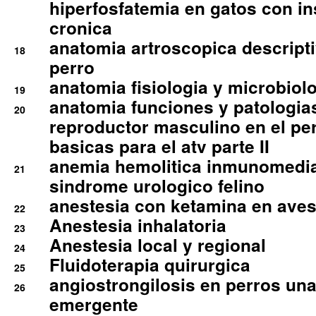
hiperfosfatemia en gatos con in
cronica
anatomia artroscopica descriptiv
18
perro
anatomia fisiologia y microbiolo
19
anatomia funciones y patologia
20
reproductor masculino en el per
basicas para el atv parte II
anemia hemolitica inmunomedia
21
sindrome urologico felino
anestesia con ketamina en aves 
22
Anestesia inhalatoria
23
Anestesia local y regional
24
Fluidoterapia quirurgica
25
angiostrongilosis en perros un
26
emergente