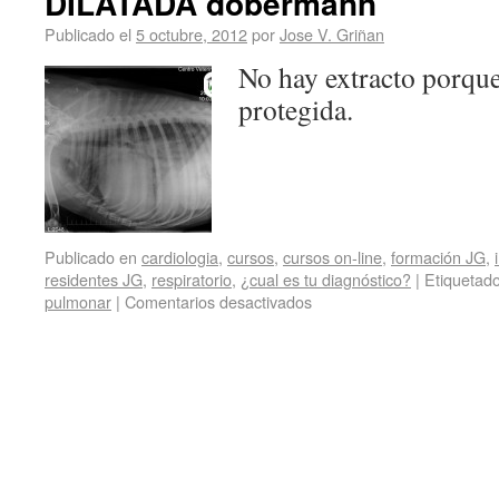
DILATADA dobermann
Publicado el
5 octubre, 2012
por
Jose V. Griñan
No hay extracto porque
protegida.
Publicado en
cardiologia
,
cursos
,
cursos on-line
,
formación JG
,
residentes JG
,
respiratorio
,
¿cual es tu diagnóstico?
|
Etiquetad
pulmonar
|
Comentarios desactivados