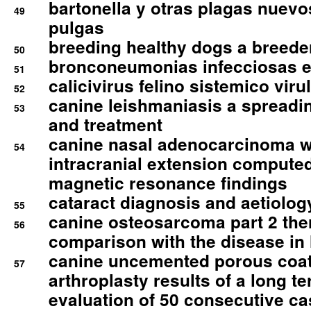
bartonella y otras plagas nuev
49
pulgas
breeding healthy dogs a breede
50
bronconeumonias infecciosas 
51
calicivirus felino sistemico viru
52
canine leishmaniasis a spreadi
53
and treatment
canine nasal adenocarcinoma wi
54
intracranial extension comput
magnetic resonance findings
cataract diagnosis and aetiolog
55
canine osteosarcoma part 2 th
56
comparison with the disease i
canine uncemented porous coate
57
arthroplasty results of a long t
evaluation of 50 consecutive c