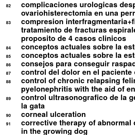
complicaciones urologicas des
82
ovariohisterectomia en una per
compresion interfragmentaria+fi
83
tratamiento de fracturas espirale
proposito de 4 casos clinicos
conceptos actuales sobre la este
84
conceptos actuales sobre la este
85
consejos para conseguir raspad
86
control del dolor en el paciente 
87
control of chronic relapsing feli
88
pyelonephritis with the aid of e
control ultrasonografico de la g
89
la gata
corneal ulceration
90
corrective therapy of abnormal
91
in the growing dog