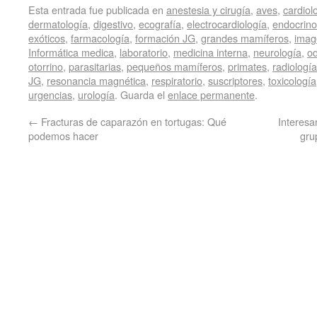
Esta entrada fue publicada en
anestesia y cirugía
,
aves
,
cardiol
dermatología
,
digestivo
,
ecografía
,
electrocardiología
,
endocrino
exóticos
,
farmacología
,
formación JG
,
grandes mamíferos
,
imag
Informática medica
,
laboratorio
,
medicina interna
,
neurología
,
od
otorrino
,
parasitarias
,
pequeños mamíferos
,
primates
,
radiología
JG
,
resonancia magnética
,
respiratorio
,
suscriptores
,
toxicología
urgencias
,
urología
. Guarda el
enlace permanente
.
←
Fracturas de caparazón en tortugas: Qué
Interesa
podemos hacer
gru