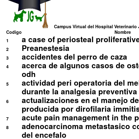
Campus Virtual del Hospital Veterinario 
Codigo
Nombre
a case of periosteal proliferative
1
Preanestesia
2
accidentes del perro de caza
3
acerca de algunos casos de oste
4
odh
actividad peri operatoria del 
5
durante la analgesia preventiva 
actualizaciones en el manejo de 
6
producida por dirofilaria immiti
acute pain management in the p
7
adenocarcinoma metastasico co
8
del encefalo