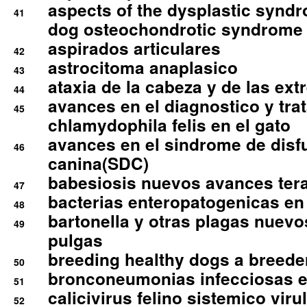
aspects of the dysplastic syndr
41
dog osteochondrotic syndrome
aspirados articulares
42
astrocitoma anaplasico
43
ataxia de la cabeza y de las ex
44
avances en el diagnostico y tra
45
chlamydophila felis en el gato
avances en el sindrome de disf
46
canina(SDC)
babesiosis nuevos avances ter
47
bacterias enteropatogenicas en
48
bartonella y otras plagas nuev
49
pulgas
breeding healthy dogs a breede
50
bronconeumonias infecciosas 
51
calicivirus felino sistemico viru
52