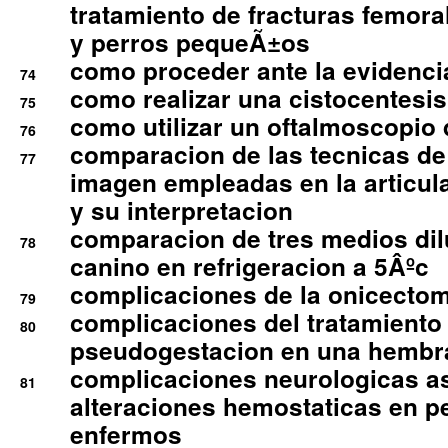
tratamiento de fracturas femoral
y perros pequeÃ±os
como proceder ante la evidencia
74
como realizar una cistocentesis
75
como utilizar un oftalmoscopio 
76
comparacion de las tecnicas de
77
imagen empleadas en la articula
y su interpretacion
comparacion de tres medios di
78
canino en refrigeracion a 5Âºc
complicaciones de la onicectomi
79
complicaciones del tratamiento
80
pseudogestacion en una hembr
complicaciones neurologicas a
81
alteraciones hemostaticas en p
enfermos