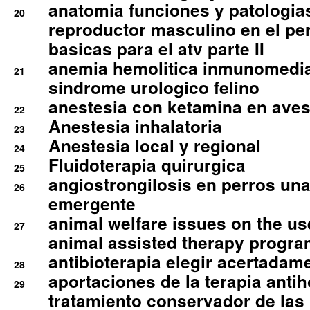
anatomia funciones y patologia
20
reproductor masculino en el per
basicas para el atv parte II
anemia hemolitica inmunomedia
21
sindrome urologico felino
anestesia con ketamina en aves 
22
Anestesia inhalatoria
23
Anestesia local y regional
24
Fluidoterapia quirurgica
25
angiostrongilosis en perros un
26
emergente
animal welfare issues on the use
27
animal assisted therapy progra
antibioterapia elegir acertadam
28
aportaciones de la terapia anti
29
tratamiento conservador de las 