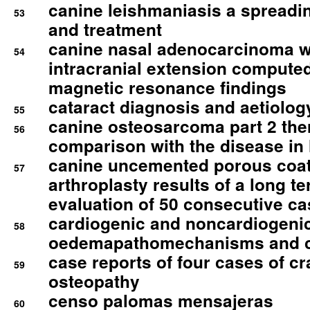
canine leishmaniasis a spreadi
53
and treatment
canine nasal adenocarcinoma wi
54
intracranial extension comput
magnetic resonance findings
cataract diagnosis and aetiolog
55
canine osteosarcoma part 2 th
56
comparison with the disease i
canine uncemented porous coate
57
arthroplasty results of a long t
evaluation of 50 consecutive c
cardiogenic and noncardiogeni
58
oedemapathomechanisms and 
case reports of four cases of c
59
osteopathy
censo palomas mensajeras
60