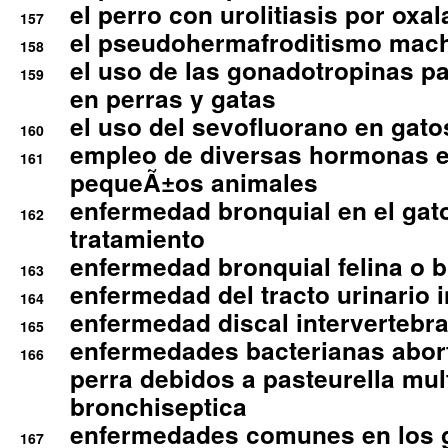
el perro con urolitiasis por oxal
157
el pseudohermafroditismo mac
158
el uso de las gonadotropinas pa
159
en perras y gatas
el uso del sevofluorano en gato
160
empleo de diversas hormonas e
161
pequeÃ±os animales
enfermedad bronquial en el gat
162
tratamiento
enfermedad bronquial felina o br
163
enfermedad del tracto urinario in
164
enfermedad discal intervertebra
165
enfermedades bacterianas abort
166
perra debidos a pasteurella mul
bronchiseptica
enfermedades comunes en los 
167