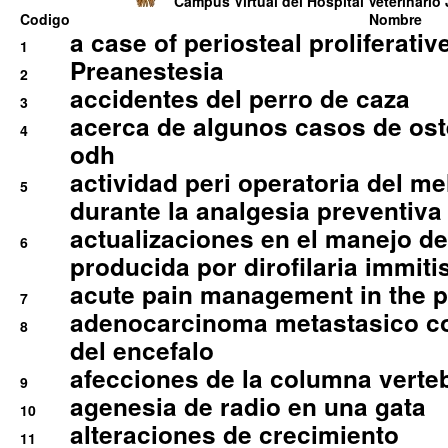
Campus Virtual del Hospital Veterinario 
Codigo
Nombre
a case of periosteal proliferative
1
Preanestesia
2
accidentes del perro de caza
3
acerca de algunos casos de oste
4
odh
actividad peri operatoria del 
5
durante la analgesia preventiva 
actualizaciones en el manejo de 
6
producida por dirofilaria immiti
acute pain management in the p
7
adenocarcinoma metastasico co
8
del encefalo
afecciones de la columna verte
9
agenesia de radio en una gata
10
alteraciones de crecimiento
11