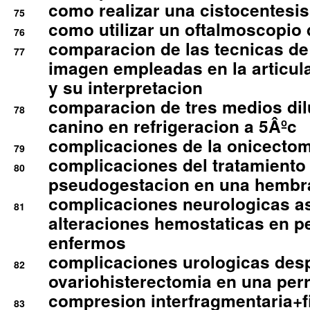
como realizar una cistocentesis
75
como utilizar un oftalmoscopio 
76
comparacion de las tecnicas de
77
imagen empleadas en la articula
y su interpretacion
comparacion de tres medios di
78
canino en refrigeracion a 5Âºc
complicaciones de la onicectomi
79
complicaciones del tratamiento
80
pseudogestacion en una hembr
complicaciones neurologicas a
81
alteraciones hemostaticas en p
enfermos
complicaciones urologicas des
82
ovariohisterectomia en una per
compresion interfragmentaria+fi
83