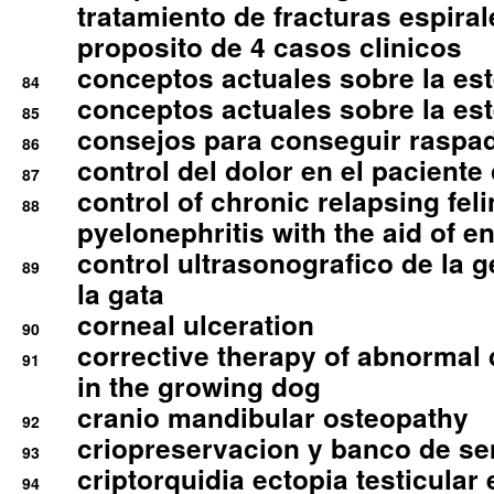
tratamiento de fracturas espirale
proposito de 4 casos clinicos
conceptos actuales sobre la este
84
conceptos actuales sobre la este
85
consejos para conseguir raspad
86
control del dolor en el paciente 
87
control of chronic relapsing feli
88
pyelonephritis with the aid of e
control ultrasonografico de la g
89
la gata
corneal ulceration
90
corrective therapy of abnormal
91
in the growing dog
cranio mandibular osteopathy
92
criopreservacion y banco de s
93
criptorquidia ectopia testicular 
94