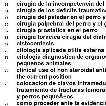
cirugia de la incompetencia del 
63
cirugia de los deficits traumati
64
cirugia del paladar en el perro y
65
cirugia palpebral del perro y el 
66
cirugia prostatica en el perro
67
cirugia toracica cirugia del dia
68
cistocentesis
69
citologia aplicada otitis externa
70
citologia diagnostica de organ
71
pequenos animales
clinical use of non steroidal an
72
the current position
colocacion de clavos intramedu
73
tratamiento de fracturas femoral
y perros pequeÃ±os
como proceder ante la evidencia
74