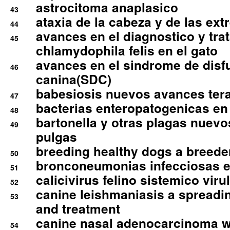
astrocitoma anaplasico
43
ataxia de la cabeza y de las ex
44
avances en el diagnostico y tra
45
chlamydophila felis en el gato
avances en el sindrome de disf
46
canina(SDC)
babesiosis nuevos avances ter
47
bacterias enteropatogenicas en
48
bartonella y otras plagas nuev
49
pulgas
breeding healthy dogs a breede
50
bronconeumonias infecciosas 
51
calicivirus felino sistemico viru
52
canine leishmaniasis a spreadi
53
and treatment
canine nasal adenocarcinoma wi
54