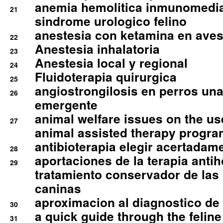
anemia hemolitica inmunomedia
21
sindrome urologico felino
anestesia con ketamina en aves 
22
Anestesia inhalatoria
23
Anestesia local y regional
24
Fluidoterapia quirurgica
25
angiostrongilosis en perros un
26
emergente
animal welfare issues on the use
27
animal assisted therapy progra
antibioterapia elegir acertadam
28
aportaciones de la terapia anti
29
tratamiento conservador de las 
caninas
aproximacion al diagnostico de p
30
a quick guide through the feli
31