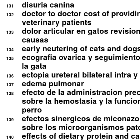
disuria canina
131
doctor to doctor cost of providi
132
veterinary patients
dolor articular en gatos revisio
133
causas
early neutering of cats and dog
134
ecografia ovarica y seguimiento
135
la gata
ectopia ureteral bilateral intra 
136
edema pulmonar
137
efecto de la administracion pre
138
sobre la hemostasia y la funcion
perro
efectos sinergicos de miconazol
139
sobre los microorganismos pa
effects of dietary protein and cal
140