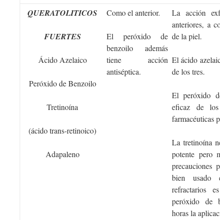
QUERATOLITICOS
Como el anterior.
La acción exf
anteriores, a c
FUERTES
El peróxido de
de la piel.
benzoilo además
Ácido Azelaico
tiene acción
El ácido azelai
antiséptica.
de los tres.
Peróxido de Benzoilo
El peróxido d
Tretinoína
eficaz de los
farmacéuticas pu
(ácido trans-retinoico)
La tretinoína 
Adapaleno
potente pero m
precauciones p
bien usado e
refractarios 
peróxido de b
horas la aplic