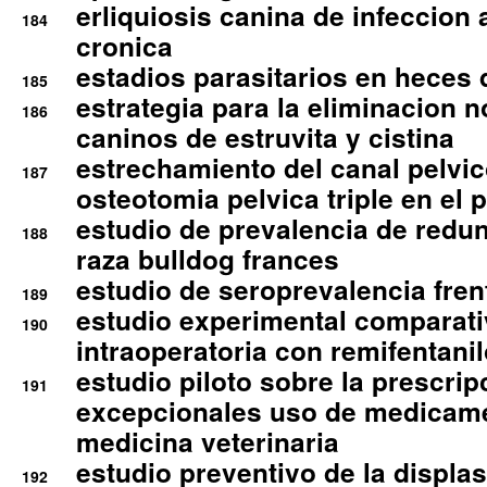
erliquiosis canina de infeccio
184
cronica
estadios parasitarios en heces 
185
estrategia para la eliminacion n
186
caninos de estruvita y cistina
estrechamiento del canal pelvi
187
osteotomia pelvica triple en el 
estudio de prevalencia de redun
188
raza bulldog frances
estudio de seroprevalencia frent
189
estudio experimental comparati
190
intraoperatoria con remifentanil
estudio piloto sobre la prescrip
191
excepcionales uso de medicam
medicina veterinaria
estudio preventivo de la displa
192