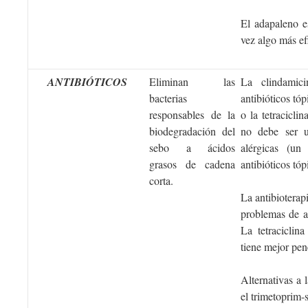
El adapaleno es
vez algo más ef
ANTIBIÓTICOS
Eliminan las
La clindamic
bacterias
antibióticos tó
responsables de la
o la tetracicli
biodegradación del
no debe ser u
sebo a ácidos
alérgicas (un
grasos de cadena
antibióticos tóp
corta.
La antibioterap
problemas de ac
La tetraciclin
tiene mejor pen
Alternativas a l
el trimetoprim-