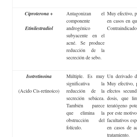
Ciproterona +
Antagonizan el
Muy efectivo, p
componente
en casos en que
Etinilestradiol
androgénico
Contraindicado
subyacente en el
acné. Se produce
reducción de la
secreción de sebo.
Isotretinoína
Múltiple. Es muy
Un derivado de
significativa la
Muy efectivo, 
(Acido Cis-retinoico)
reducción de la
efectos secund
secreción sebácea.
dosis, que li
También parece
teratógeno pot
que elimina la
por este motivo
obstrucción del
facultativos es
folículo.
en casos de ac
tratamiento.