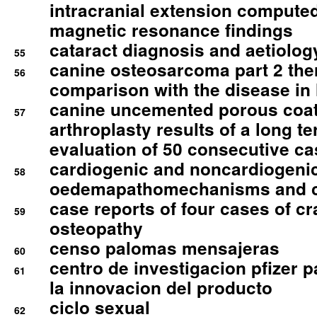
intracranial extension comput
magnetic resonance findings
cataract diagnosis and aetiolog
55
canine osteosarcoma part 2 th
56
comparison with the disease i
canine uncemented porous coate
57
arthroplasty results of a long t
evaluation of 50 consecutive c
cardiogenic and noncardiogeni
58
oedemapathomechanisms and 
case reports of four cases of c
59
osteopathy
censo palomas mensajeras
60
centro de investigacion pfizer p
61
la innovacion del producto
ciclo sexual
62