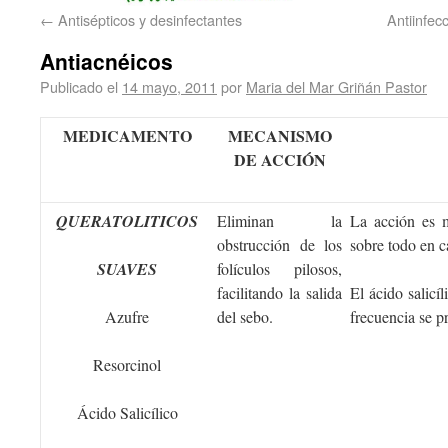
←
Antisépticos y desinfectantes
Antiinfec
Antiacnéicos
Publicado el
14 mayo, 2011
por
Maria del Mar Griñán Pastor
MEDICAMENTO
MECANISMO
DE ACCIÓN
QUERATOLITICOS
Eliminan la
La acción es m
obstrucción de los
sobre todo en c
SUAVES
folículos pilosos,
facilitando la salida
El ácido salicí
Azufre
del sebo.
frecuencia se p
Resorcinol
Ácido Salicílico