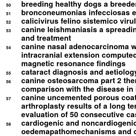
breeding healthy dogs a breede
50
bronconeumonias infecciosas 
51
calicivirus felino sistemico viru
52
canine leishmaniasis a spreadi
53
and treatment
canine nasal adenocarcinoma wi
54
intracranial extension comput
magnetic resonance findings
cataract diagnosis and aetiolog
55
canine osteosarcoma part 2 th
56
comparison with the disease i
canine uncemented porous coate
57
arthroplasty results of a long t
evaluation of 50 consecutive c
cardiogenic and noncardiogeni
58
oedemapathomechanisms and 