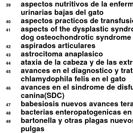
aspectos nutritivos de la enfer
39
urinarias bajas del gato
aspectos practicos de transfus
40
aspects of the dysplastic syndr
41
dog osteochondrotic syndrome
aspirados articulares
42
astrocitoma anaplasico
43
ataxia de la cabeza y de las ex
44
avances en el diagnostico y tra
45
chlamydophila felis en el gato
avances en el sindrome de disf
46
canina(SDC)
babesiosis nuevos avances ter
47
bacterias enteropatogenicas en
48
bartonella y otras plagas nuev
49
pulgas