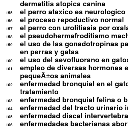
dermatitis atopica canina
el perro ataxico es neurologico
155
el proceso repoductivo normal
156
el perro con urolitiasis por oxal
157
el pseudohermafroditismo mac
158
el uso de las gonadotropinas pa
159
en perras y gatas
el uso del sevofluorano en gato
160
empleo de diversas hormonas e
161
pequeÃ±os animales
enfermedad bronquial en el gat
162
tratamiento
enfermedad bronquial felina o br
163
enfermedad del tracto urinario in
164
enfermedad discal intervertebra
165
enfermedades bacterianas abort
166