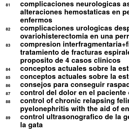
complicaciones neurologicas a
81
alteraciones hemostaticas en p
enfermos
complicaciones urologicas des
82
ovariohisterectomia en una per
compresion interfragmentaria+fi
83
tratamiento de fracturas espirale
proposito de 4 casos clinicos
conceptos actuales sobre la este
84
conceptos actuales sobre la este
85
consejos para conseguir raspad
86
control del dolor en el paciente 
87
control of chronic relapsing feli
88
pyelonephritis with the aid of e
control ultrasonografico de la g
89
la gata