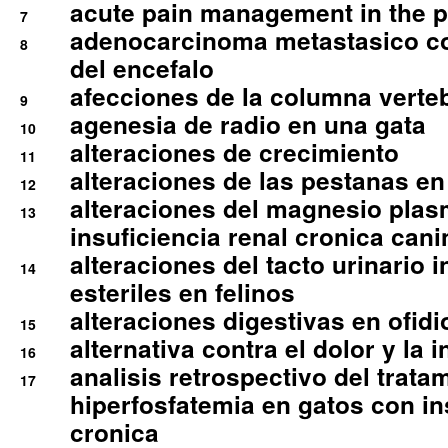
acute pain management in the p
7
adenocarcinoma metastasico co
8
del encefalo
afecciones de la columna verte
9
agenesia de radio en una gata
10
alteraciones de crecimiento
11
alteraciones de las pestanas en
12
alteraciones del magnesio plas
13
insuficiencia renal cronica cani
alteraciones del tacto urinario in
14
esteriles en felinos
alteraciones digestivas en ofidi
15
alternativa contra el dolor y la 
16
analisis retrospectivo del tratam
17
hiperfosfatemia en gatos con in
cronica