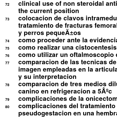
clinical use of non steroidal an
72
the current position
colocacion de clavos intramedu
73
tratamiento de fracturas femoral
y perros pequeÃ±os
como proceder ante la evidencia
74
como realizar una cistocentesis
75
como utilizar un oftalmoscopio 
76
comparacion de las tecnicas de
77
imagen empleadas en la articula
y su interpretacion
comparacion de tres medios di
78
canino en refrigeracion a 5Âºc
complicaciones de la onicectomi
79
complicaciones del tratamiento
80
pseudogestacion en una hembr