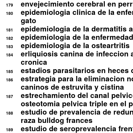
envejecimiento cerebral en per
179
epidemiologia clinica de la enf
180
gato
epidemiologia de la dermatitis 
181
epidemiologia de la enfermedad
182
epidemiologia de la osteartritis
183
erliquiosis canina de infeccio
184
cronica
estadios parasitarios en heces 
185
estrategia para la eliminacion n
186
caninos de estruvita y cistina
estrechamiento del canal pelvi
187
osteotomia pelvica triple en el 
estudio de prevalencia de redun
188
raza bulldog frances
estudio de seroprevalencia frent
189