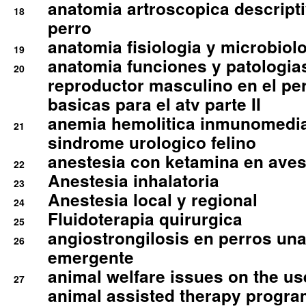
anatomia artroscopica descriptiv
18
perro
anatomia fisiologia y microbiolo
19
anatomia funciones y patologia
20
reproductor masculino en el per
basicas para el atv parte II
anemia hemolitica inmunomedia
21
sindrome urologico felino
anestesia con ketamina en aves 
22
Anestesia inhalatoria
23
Anestesia local y regional
24
Fluidoterapia quirurgica
25
angiostrongilosis en perros un
26
emergente
animal welfare issues on the use
27
animal assisted therapy progra