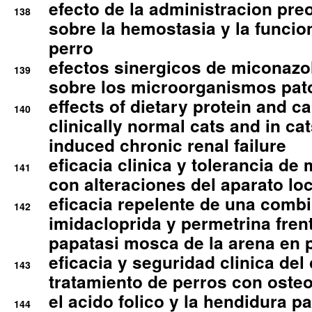
efecto de la administracion pre
138
sobre la hemostasia y la funcion
perro
efectos sinergicos de miconazol
139
sobre los microorganismos pa
effects of dietary protein and cal
140
clinically normal cats and in cat
induced chronic renal failure
eficacia clinica y tolerancia d
141
con alteraciones del aparato l
eficacia repelente de una comb
142
imidacloprida y permetrina fre
papatasi mosca de la arena en 
eficacia y seguridad clinica del
143
tratamiento de perros con osteoa
el acido folico y la hendidura pa
144