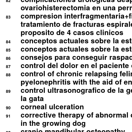
82
ovariohisterectomia en una per
compresion interfragmentaria+fi
83
tratamiento de fracturas espirale
proposito de 4 casos clinicos
conceptos actuales sobre la este
84
conceptos actuales sobre la este
85
consejos para conseguir raspad
86
control del dolor en el paciente 
87
control of chronic relapsing feli
88
pyelonephritis with the aid of e
control ultrasonografico de la g
89
la gata
corneal ulceration
90
corrective therapy of abnormal
91
in the growing dog
cranio mandibular osteopathy