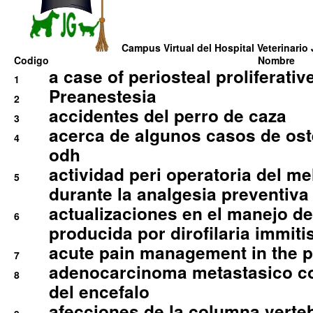
Campus Virtual del Hospital Veterinario 
Codigo
Nombre
a case of periosteal proliferative
1
Preanestesia
2
accidentes del perro de caza
3
acerca de algunos casos de oste
4
odh
actividad peri operatoria del 
5
durante la analgesia preventiva 
actualizaciones en el manejo de 
6
producida por dirofilaria immiti
acute pain management in the p
7
adenocarcinoma metastasico co
8
del encefalo
afecciones de la columna verte