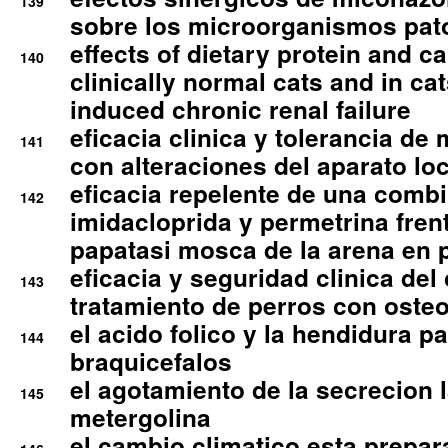
139
sobre los microorganismos pa
effects of dietary protein and cal
140
clinically normal cats and in cat
induced chronic renal failure
eficacia clinica y tolerancia d
141
con alteraciones del aparato l
eficacia repelente de una comb
142
imidacloprida y permetrina fre
papatasi mosca de la arena en 
eficacia y seguridad clinica del
143
tratamiento de perros con osteoa
el acido folico y la hendidura pa
144
braquicefalos
el agotamiento de la secrecion l
145
metergolina
el cambio climatico esta prepar