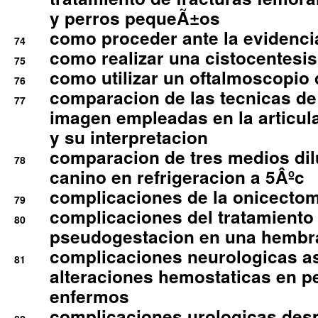
y perros pequeÃ±os
como proceder ante la evidencia
74
como realizar una cistocentesis
75
como utilizar un oftalmoscopio 
76
comparacion de las tecnicas de
77
imagen empleadas en la articula
y su interpretacion
comparacion de tres medios di
78
canino en refrigeracion a 5Âºc
complicaciones de la onicectomi
79
complicaciones del tratamiento
80
pseudogestacion en una hembr
complicaciones neurologicas a
81
alteraciones hemostaticas en p
enfermos
complicaciones urologicas des