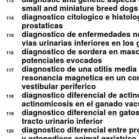
113
small and miniature breed dogs 
diagnostico citologico e histolo
114
prostaticas
diagnostico de enfermedades no
115
vias urinarias inferiores en los 
diagnostico de sordera en mas
116
potenciales evocados
diagnostico de una otitis media
117
resonancia magnetica en un co
vestibular periferico
diagnostico diferencial de actin
118
actinomicosis en el ganado va
diagnostico diferencial en gato
119
tracto urinario inferior
diagnostico diferencial entre 
120
y ortopedicos animal geriatrico