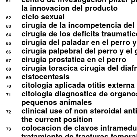
61
la innovacion del producto
ciclo sexual
62
cirugia de la incompetencia del 
63
cirugia de los deficits traumati
64
cirugia del paladar en el perro y
65
cirugia palpebral del perro y el 
66
cirugia prostatica en el perro
67
cirugia toracica cirugia del dia
68
cistocentesis
69
citologia aplicada otitis externa
70
citologia diagnostica de organ
71
pequenos animales
clinical use of non steroidal an
72
the current position
colocacion de clavos intramedu
73
tratamiento de fracturas femoral