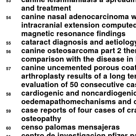
53
and treatment
canine nasal adenocarcinoma wi
54
intracranial extension comput
magnetic resonance findings
cataract diagnosis and aetiolog
55
canine osteosarcoma part 2 th
56
comparison with the disease i
canine uncemented porous coate
57
arthroplasty results of a long t
evaluation of 50 consecutive c
cardiogenic and noncardiogeni
58
oedemapathomechanisms and 
case reports of four cases of c
59
osteopathy
censo palomas mensajeras
60
centro de investigacion pfizer p