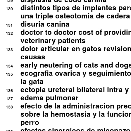
129
distintos tipos de implantes par
130
una triple osteotomia de cadera
disuria canina
131
doctor to doctor cost of providi
132
veterinary patients
dolor articular en gatos revisio
133
causas
early neutering of cats and dog
134
ecografia ovarica y seguimiento
135
la gata
ectopia ureteral bilateral intra 
136
edema pulmonar
137
efecto de la administracion pre
138
sobre la hemostasia y la funcion
perro
efectos sinergicos de miconazol