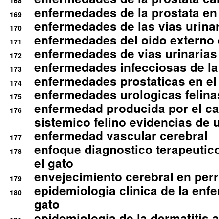
168
enfermedades de la prostata en 
169
enfermedades de las vias urinari
170
enfermedades del oido externo 
171
enfermedades de vias urinarias
172
enfermedades infecciosas de la 
173
enfermedades prostaticas en el
174
enfermedades urologicas felina
175
enfermedad producida por el cal
176
sistemico felino evidencias de 
enfermedad vascular cerebral
177
enfoque diagnostico terapeutico 
178
el gato
envejecimiento cerebral en per
179
epidemiologia clinica de la enf
180
gato
epidemiologia de la dermatitis 