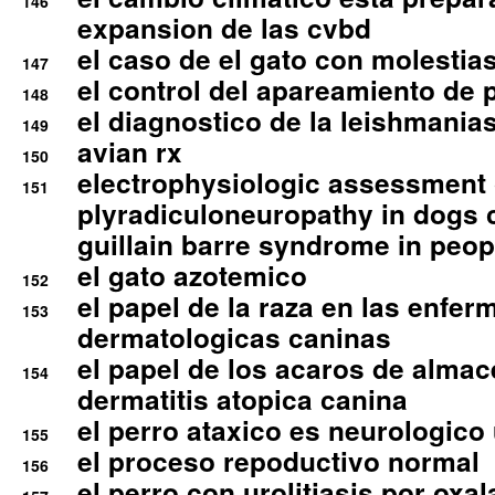
146
expansion de las cvbd
el caso de el gato con molestias
147
el control del apareamiento de 
148
el diagnostico de la leishmania
149
avian rx
150
electrophysiologic assessment 
151
plyradiculoneuropathy in dogs 
guillain barre syndrome in peop
el gato azotemico
152
el papel de la raza en las enfe
153
dermatologicas caninas
el papel de los acaros de alma
154
dermatitis atopica canina
el perro ataxico es neurologico
155
el proceso repoductivo normal
156
el perro con urolitiasis por oxal