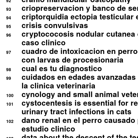
92
criopreservacion y banco de s
93
criptorquidia ectopia testicular 
94
crisis convulsivas
95
cryptococosis nodular cutanea
96
caso clinico
cuadro de intoxicacion en perro
97
con larvas de procesionaria
cual es tu diagnostico
98
cuidados en edades avanzadas
99
la clinica veterinaria
cynology and small animal vete
100
cystocentesis is essential for re
101
urinary tract infections in cats
dano renal en el perro causado 
102
estudio clinico
data about the descent of the te