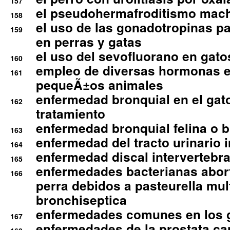
157
el pseudohermafroditismo mac
158
el uso de las gonadotropinas pa
159
en perras y gatas
el uso del sevofluorano en gato
160
empleo de diversas hormonas e
161
pequeÃ±os animales
enfermedad bronquial en el gat
162
tratamiento
enfermedad bronquial felina o br
163
enfermedad del tracto urinario in
164
enfermedad discal intervertebra
165
enfermedades bacterianas abort
166
perra debidos a pasteurella mul
bronchiseptica
enfermedades comunes en los 
167
enfermedades de la prostata ca