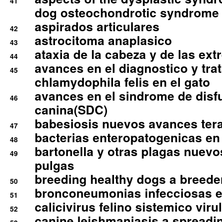
41
dog osteochondrotic syndrome
aspirados articulares
42
astrocitoma anaplasico
43
ataxia de la cabeza y de las ex
44
avances en el diagnostico y tra
45
chlamydophila felis en el gato
avances en el sindrome de disf
46
canina(SDC)
babesiosis nuevos avances ter
47
bacterias enteropatogenicas en
48
bartonella y otras plagas nuev
49
pulgas
breeding healthy dogs a breede
50
bronconeumonias infecciosas 
51
calicivirus felino sistemico viru
52
canine leishmaniasis a spreadi