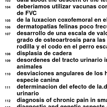
103
deberiamos utilizar vacunas co
104
de FVC
de la luxacion coxofemoral en e
105
dermatopatias felinas poco fre
106
desarrollo de una escala de val
107
grado de osteoartrosis para las 
rodilla y el codo en el perro esc
displasia de cadera
108
desordenes del tracto urinario 
109
animales
desviaciones angulares de los 
110
especie canina
determinacion del efecto de la.d
111
urinario
diagnosis of chronic pain in sm
112
diagnostic and genetic aspects o