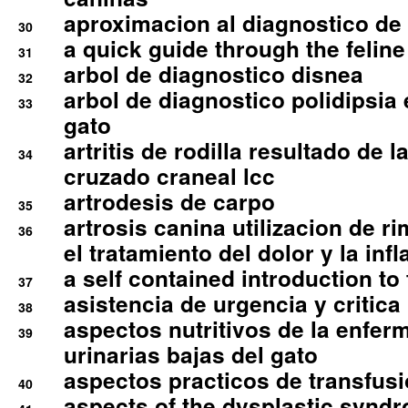
aproximacion al diagnostico de p
30
a quick guide through the feli
31
arbol de diagnostico disnea
32
arbol de diagnostico polidipsia 
33
gato
artritis de rodilla resultado de 
34
cruzado craneal lcc
artrodesis de carpo
35
artrosis canina utilizacion de r
36
el tratamiento del dolor y la inf
a self contained introduction to
37
asistencia de urgencia y critica
38
aspectos nutritivos de la enfer
39
urinarias bajas del gato
aspectos practicos de transfus
40
aspects of the dysplastic syndr