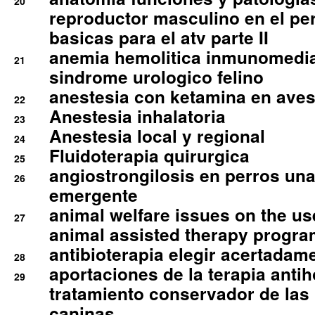
20
reproductor masculino en el per
basicas para el atv parte II
anemia hemolitica inmunomedia
21
sindrome urologico felino
anestesia con ketamina en aves 
22
Anestesia inhalatoria
23
Anestesia local y regional
24
Fluidoterapia quirurgica
25
angiostrongilosis en perros un
26
emergente
animal welfare issues on the use
27
animal assisted therapy progra
antibioterapia elegir acertadam
28
aportaciones de la terapia anti
29
tratamiento conservador de las 
caninas