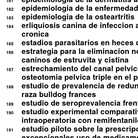
181
epidemiologia de la enfermedad
182
epidemiologia de la osteartritis
183
erliquiosis canina de infeccio
184
cronica
estadios parasitarios en heces 
185
estrategia para la eliminacion n
186
caninos de estruvita y cistina
estrechamiento del canal pelvi
187
osteotomia pelvica triple en el 
estudio de prevalencia de redun
188
raza bulldog frances
estudio de seroprevalencia frent
189
estudio experimental comparati
190
intraoperatoria con remifentanil
estudio piloto sobre la prescrip
191
excepcionales uso de medicam