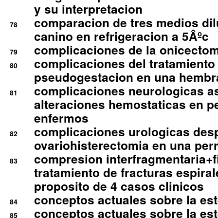
y su interpretacion
comparacion de tres medios di
78
canino en refrigeracion a 5Âºc
complicaciones de la onicectomi
79
complicaciones del tratamiento
80
pseudogestacion en una hembr
complicaciones neurologicas a
81
alteraciones hemostaticas en p
enfermos
complicaciones urologicas des
82
ovariohisterectomia en una per
compresion interfragmentaria+fi
83
tratamiento de fracturas espirale
proposito de 4 casos clinicos
conceptos actuales sobre la este
84
conceptos actuales sobre la este
85