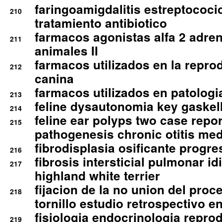
faringoamigdalitis estreptococic
210
tratamiento antibiotico
farmacos agonistas alfa 2 adr
211
animales II
farmacos utilizados en la repro
212
canina
farmacos utilizados en patologia
213
feline dysautonomia key gaske
214
feline ear polyps two case repo
215
pathogenesis chronic otitis med
fibrodisplasia osificante progres
216
fibrosis intersticial pulmonar id
217
highland white terrier
fijacion de la no union del pro
218
tornillo estudio retrospectivo e
fisiologia endocrinologia reprod
219