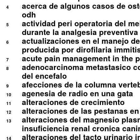
acerca de algunos casos de oste
4
odh
actividad peri operatoria del 
5
durante la analgesia preventiva 
actualizaciones en el manejo de 
6
producida por dirofilaria immiti
acute pain management in the p
7
adenocarcinoma metastasico co
8
del encefalo
afecciones de la columna verte
9
agenesia de radio en una gata
10
alteraciones de crecimiento
11
alteraciones de las pestanas en
12
alteraciones del magnesio plas
13
insuficiencia renal cronica cani
alteraciones del tacto urinario in
14