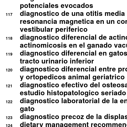
potenciales evocados
diagnostico de una otitis media
117
resonancia magnetica en un co
vestibular periferico
diagnostico diferencial de actin
118
actinomicosis en el ganado va
diagnostico diferencial en gato
119
tracto urinario inferior
diagnostico diferencial entre 
120
y ortopedicos animal geriatrico
diagnostico efectivo del osteo
121
estudio histopatologico seriado
diagnostico laboratorial de la e
122
gato
diagnostico precoz de la displa
123
dietary management recommend
124