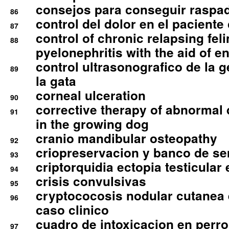
consejos para conseguir raspad
86
control del dolor en el paciente 
87
control of chronic relapsing feli
88
pyelonephritis with the aid of e
control ultrasonografico de la g
89
la gata
corneal ulceration
90
corrective therapy of abnormal
91
in the growing dog
cranio mandibular osteopathy
92
criopreservacion y banco de s
93
criptorquidia ectopia testicular 
94
crisis convulsivas
95
cryptococosis nodular cutanea
96
caso clinico
cuadro de intoxicacion en perro
97