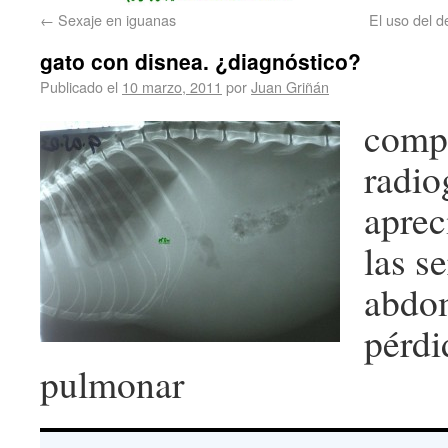
←
Sexaje en iguanas
El uso del 
gato con disnea. ¿diagnóstico?
Publicado el
10 marzo, 2011
por
Juan Griñán
compr
radio
aprec
las s
abdo
pérdi
pulmonar