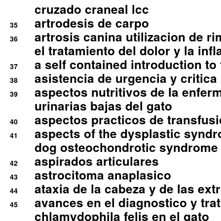
cruzado craneal lcc
artrodesis de carpo
35
artrosis canina utilizacion de r
36
el tratamiento del dolor y la inf
a self contained introduction to
37
asistencia de urgencia y critica
38
aspectos nutritivos de la enfer
39
urinarias bajas del gato
aspectos practicos de transfus
40
aspects of the dysplastic syndr
41
dog osteochondrotic syndrome
aspirados articulares
42
astrocitoma anaplasico
43
ataxia de la cabeza y de las ex
44
avances en el diagnostico y tra
45
chlamydophila felis en el gato