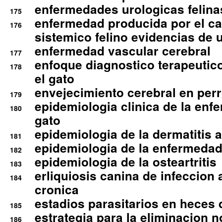
enfermedades urologicas felina
175
enfermedad producida por el cal
176
sistemico felino evidencias de 
enfermedad vascular cerebral
177
enfoque diagnostico terapeutico 
178
el gato
envejecimiento cerebral en per
179
epidemiologia clinica de la enf
180
gato
epidemiologia de la dermatitis 
181
epidemiologia de la enfermedad
182
epidemiologia de la osteartritis
183
erliquiosis canina de infeccio
184
cronica
estadios parasitarios en heces 
185
estrategia para la eliminacion n
186