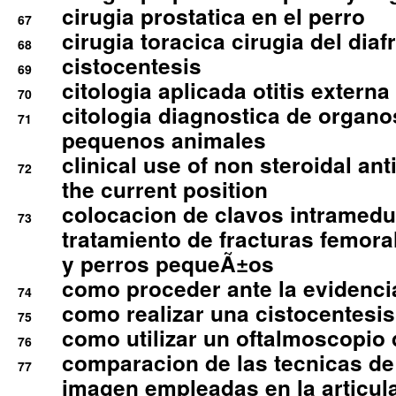
cirugia prostatica en el perro
67
cirugia toracica cirugia del dia
68
cistocentesis
69
citologia aplicada otitis externa
70
citologia diagnostica de organ
71
pequenos animales
clinical use of non steroidal an
72
the current position
colocacion de clavos intramedu
73
tratamiento de fracturas femoral
y perros pequeÃ±os
como proceder ante la evidencia
74
como realizar una cistocentesis
75
como utilizar un oftalmoscopio 
76
comparacion de las tecnicas de
77
imagen empleadas en la articula