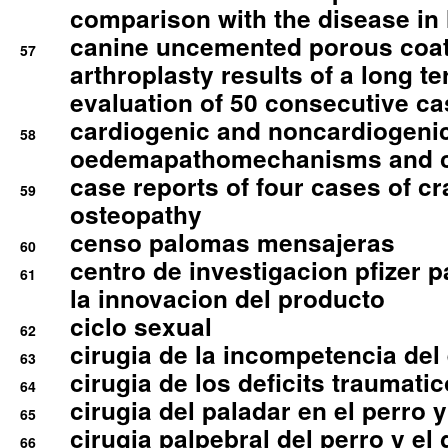
comparison with the disease i
canine uncemented porous coate
57
arthroplasty results of a long t
evaluation of 50 consecutive c
cardiogenic and noncardiogeni
58
oedemapathomechanisms and 
case reports of four cases of c
59
osteopathy
censo palomas mensajeras
60
centro de investigacion pfizer p
61
la innovacion del producto
ciclo sexual
62
cirugia de la incompetencia del 
63
cirugia de los deficits traumati
64
cirugia del paladar en el perro y
65
cirugia palpebral del perro y el 
66