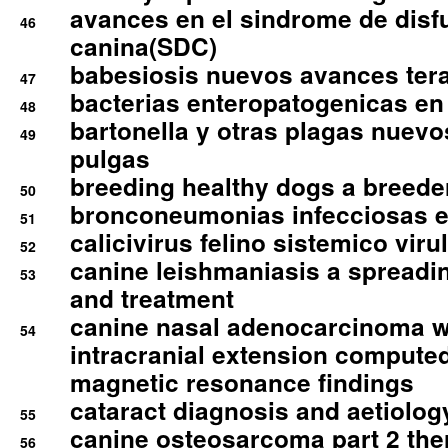
avances en el sindrome de disf
46
canina(SDC)
babesiosis nuevos avances ter
47
bacterias enteropatogenicas en
48
bartonella y otras plagas nuev
49
pulgas
breeding healthy dogs a breede
50
bronconeumonias infecciosas 
51
calicivirus felino sistemico viru
52
canine leishmaniasis a spreadi
53
and treatment
canine nasal adenocarcinoma wi
54
intracranial extension comput
magnetic resonance findings
cataract diagnosis and aetiolog
55
canine osteosarcoma part 2 th
56