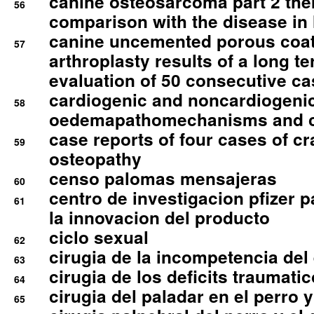
canine osteosarcoma part 2 th
56
comparison with the disease i
canine uncemented porous coate
57
arthroplasty results of a long t
evaluation of 50 consecutive c
cardiogenic and noncardiogeni
58
oedemapathomechanisms and 
case reports of four cases of c
59
osteopathy
censo palomas mensajeras
60
centro de investigacion pfizer p
61
la innovacion del producto
ciclo sexual
62
cirugia de la incompetencia del 
63
cirugia de los deficits traumati
64
cirugia del paladar en el perro y
65