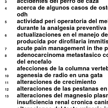
accidentes del perro de caza
3
acerca de algunos casos de oste
4
odh
actividad peri operatoria del 
5
durante la analgesia preventiva 
actualizaciones en el manejo de 
6
producida por dirofilaria immiti
acute pain management in the p
7
adenocarcinoma metastasico co
8
del encefalo
afecciones de la columna verte
9
agenesia de radio en una gata
10
alteraciones de crecimiento
11
alteraciones de las pestanas en
12
alteraciones del magnesio plas
13
insuficiencia renal cronica cani