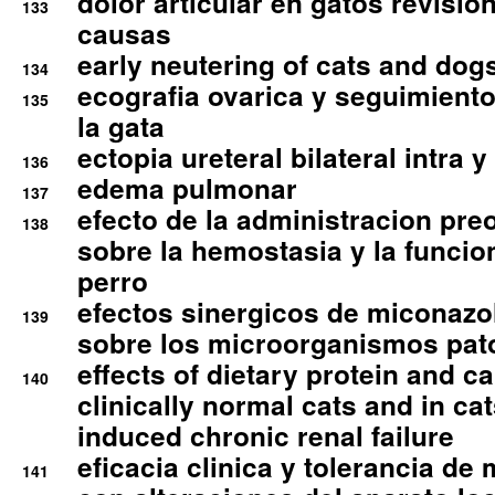
dolor articular en gatos revisio
133
causas
early neutering of cats and dog
134
ecografia ovarica y seguimiento
135
la gata
ectopia ureteral bilateral intra 
136
edema pulmonar
137
efecto de la administracion pre
138
sobre la hemostasia y la funcion
perro
efectos sinergicos de miconazol
139
sobre los microorganismos pa
effects of dietary protein and cal
140
clinically normal cats and in cat
induced chronic renal failure
eficacia clinica y tolerancia d
141