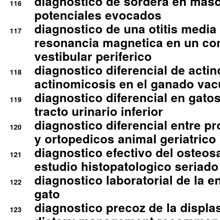
diagnostico de sordera en mas
116
potenciales evocados
diagnostico de una otitis media
117
resonancia magnetica en un co
vestibular periferico
diagnostico diferencial de actin
118
actinomicosis en el ganado va
diagnostico diferencial en gato
119
tracto urinario inferior
diagnostico diferencial entre 
120
y ortopedicos animal geriatrico
diagnostico efectivo del osteo
121
estudio histopatologico seriado
diagnostico laboratorial de la e
122
gato
diagnostico precoz de la displa
123