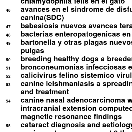
chlamydophila felis en el gato
avances en el sindrome de disf
46
canina(SDC)
babesiosis nuevos avances ter
47
bacterias enteropatogenicas en
48
bartonella y otras plagas nuev
49
pulgas
breeding healthy dogs a breede
50
bronconeumonias infecciosas 
51
calicivirus felino sistemico viru
52
canine leishmaniasis a spreadi
53
and treatment
canine nasal adenocarcinoma wi
54
intracranial extension comput
magnetic resonance findings
cataract diagnosis and aetiolog
55