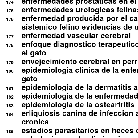
enfermedades prostaticas en el
174
enfermedades urologicas felina
175
enfermedad producida por el cal
176
sistemico felino evidencias de 
enfermedad vascular cerebral
177
enfoque diagnostico terapeutico 
178
el gato
envejecimiento cerebral en per
179
epidemiologia clinica de la enf
180
gato
epidemiologia de la dermatitis 
181
epidemiologia de la enfermedad
182
epidemiologia de la osteartritis
183
erliquiosis canina de infeccio
184
cronica
estadios parasitarios en heces 
185