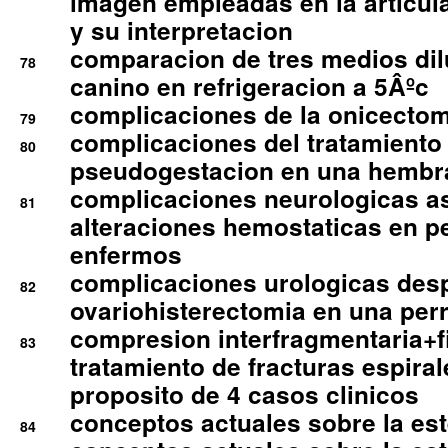
imagen empleadas en la articula
y su interpretacion
comparacion de tres medios di
78
canino en refrigeracion a 5Âºc
complicaciones de la onicectomi
79
complicaciones del tratamiento
80
pseudogestacion en una hembr
complicaciones neurologicas a
81
alteraciones hemostaticas en p
enfermos
complicaciones urologicas des
82
ovariohisterectomia en una per
compresion interfragmentaria+fi
83
tratamiento de fracturas espirale
proposito de 4 casos clinicos
conceptos actuales sobre la este
84