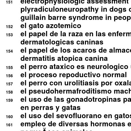
electrophysiologic assessment 
151
plyradiculoneuropathy in dogs 
guillain barre syndrome in peop
el gato azotemico
152
el papel de la raza en las enfe
153
dermatologicas caninas
el papel de los acaros de alma
154
dermatitis atopica canina
el perro ataxico es neurologico
155
el proceso repoductivo normal
156
el perro con urolitiasis por oxal
157
el pseudohermafroditismo mac
158
el uso de las gonadotropinas pa
159
en perras y gatas
el uso del sevofluorano en gato
160
empleo de diversas hormonas e
161