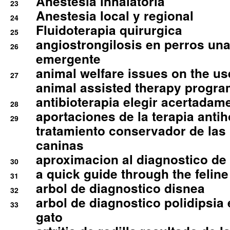
Anestesia inhalatoria
23
Anestesia local y regional
24
Fluidoterapia quirurgica
25
angiostrongilosis en perros un
26
emergente
animal welfare issues on the use
27
animal assisted therapy progra
antibioterapia elegir acertadam
28
aportaciones de la terapia anti
29
tratamiento conservador de las 
caninas
aproximacion al diagnostico de p
30
a quick guide through the feli
31
arbol de diagnostico disnea
32
arbol de diagnostico polidipsia 
33
gato