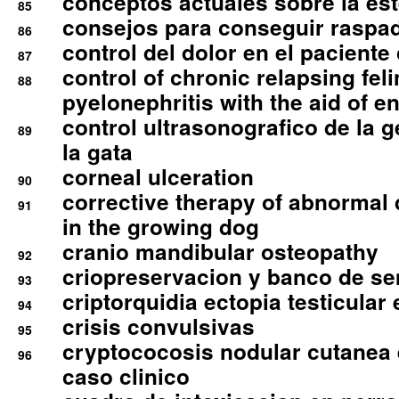
conceptos actuales sobre la este
85
consejos para conseguir raspad
86
control del dolor en el paciente 
87
control of chronic relapsing feli
88
pyelonephritis with the aid of e
control ultrasonografico de la g
89
la gata
corneal ulceration
90
corrective therapy of abnormal
91
in the growing dog
cranio mandibular osteopathy
92
criopreservacion y banco de s
93
criptorquidia ectopia testicular 
94
crisis convulsivas
95
cryptococosis nodular cutanea
96
caso clinico