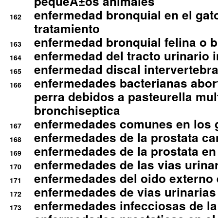
pequeÃ±os animales
enfermedad bronquial en el gat
162
tratamiento
enfermedad bronquial felina o br
163
enfermedad del tracto urinario in
164
enfermedad discal intervertebra
165
enfermedades bacterianas abort
166
perra debidos a pasteurella mul
bronchiseptica
enfermedades comunes en los 
167
enfermedades de la prostata ca
168
enfermedades de la prostata en 
169
enfermedades de las vias urinari
170
enfermedades del oido externo 
171
enfermedades de vias urinarias
172
enfermedades infecciosas de la 
173