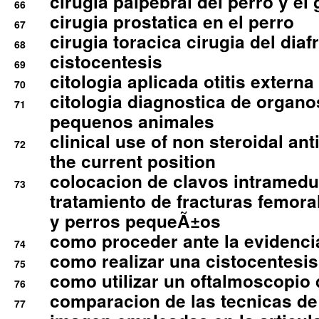
cirugia palpebral del perro y el 
66
cirugia prostatica en el perro
67
cirugia toracica cirugia del dia
68
cistocentesis
69
citologia aplicada otitis externa
70
citologia diagnostica de organ
71
pequenos animales
clinical use of non steroidal an
72
the current position
colocacion de clavos intramedu
73
tratamiento de fracturas femoral
y perros pequeÃ±os
como proceder ante la evidencia
74
como realizar una cistocentesis
75
como utilizar un oftalmoscopio 
76
comparacion de las tecnicas de
77