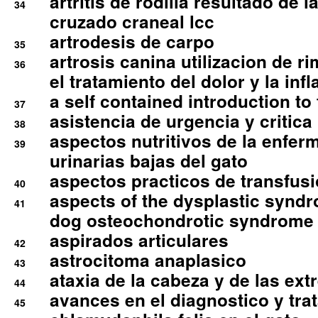
artritis de rodilla resultado de 
34
cruzado craneal lcc
artrodesis de carpo
35
artrosis canina utilizacion de r
36
el tratamiento del dolor y la inf
a self contained introduction to
37
asistencia de urgencia y critica
38
aspectos nutritivos de la enfer
39
urinarias bajas del gato
aspectos practicos de transfus
40
aspects of the dysplastic syndr
41
dog osteochondrotic syndrome
aspirados articulares
42
astrocitoma anaplasico
43
ataxia de la cabeza y de las ex
44
avances en el diagnostico y tra
45