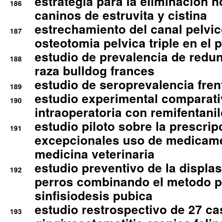
estrategia para la eliminacion n
186
caninos de estruvita y cistina
estrechamiento del canal pelvi
187
osteotomia pelvica triple en el 
estudio de prevalencia de redun
188
raza bulldog frances
estudio de seroprevalencia frent
189
estudio experimental comparati
190
intraoperatoria con remifentanil
estudio piloto sobre la prescrip
191
excepcionales uso de medicam
medicina veterinaria
estudio preventivo de la displa
192
perros combinando el metodo p
sinfisiodesis pubica
estudio restrospectivo de 27 c
193