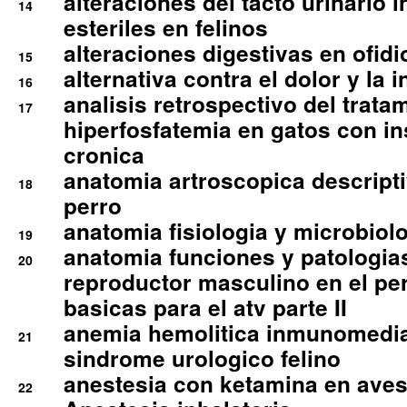
alteraciones del tacto urinario in
14
esteriles en felinos
alteraciones digestivas en ofidi
15
alternativa contra el dolor y la 
16
analisis retrospectivo del tratam
17
hiperfosfatemia en gatos con in
cronica
anatomia artroscopica descriptiv
18
perro
anatomia fisiologia y microbiolo
19
anatomia funciones y patologia
20
reproductor masculino en el per
basicas para el atv parte II
anemia hemolitica inmunomedia
21
sindrome urologico felino
anestesia con ketamina en aves 
22