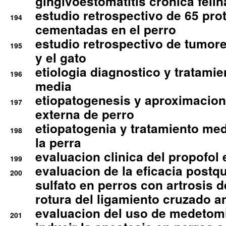
gingivoestomatitis cronica felin
estudio retrospectivo de 65 pro
194
cementadas en el perro
estudio retrospectivo de tumore
195
y el gato
etiologia diagnostico y tratamie
196
media
etiopatogenesis y aproximacion c
197
externa de perro
etiopatogenia y tratamiento med
198
la perra
evaluacion clinica del propofol 
199
evaluacion de la eficacia postqu
200
sulfato en perros con artrosis d
rotura del ligamiento cruzado an
evaluacion del uso de medetomi
201