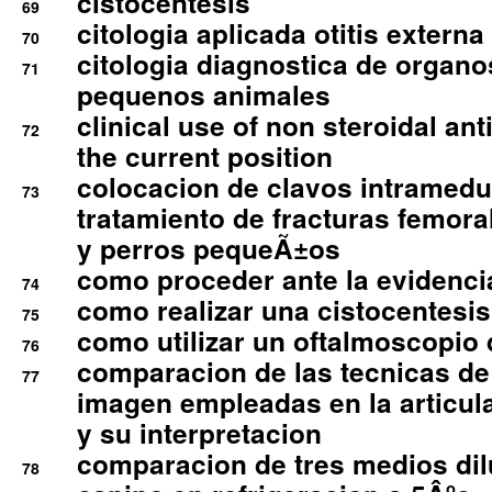
cistocentesis
69
citologia aplicada otitis externa
70
citologia diagnostica de organ
71
pequenos animales
clinical use of non steroidal an
72
the current position
colocacion de clavos intramedu
73
tratamiento de fracturas femoral
y perros pequeÃ±os
como proceder ante la evidencia
74
como realizar una cistocentesis
75
como utilizar un oftalmoscopio 
76
comparacion de las tecnicas de
77
imagen empleadas en la articula
y su interpretacion
comparacion de tres medios di
78