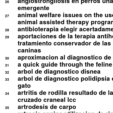
angiostrongilosis en perros un
26
emergente
animal welfare issues on the use
27
animal assisted therapy progra
antibioterapia elegir acertadam
28
aportaciones de la terapia anti
29
tratamiento conservador de las 
caninas
aproximacion al diagnostico de p
30
a quick guide through the feli
31
arbol de diagnostico disnea
32
arbol de diagnostico polidipsia 
33
gato
artritis de rodilla resultado de 
34
cruzado craneal lcc
artrodesis de carpo
35