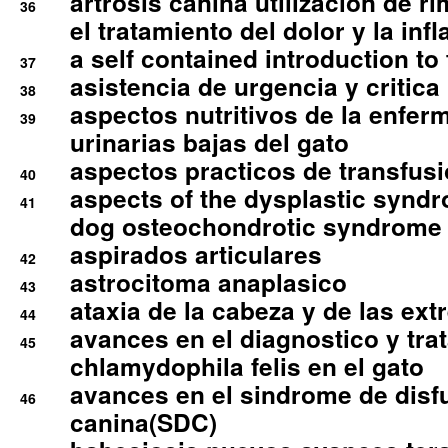
artrosis canina utilizacion de r
36
el tratamiento del dolor y la inf
a self contained introduction to
37
asistencia de urgencia y critica
38
aspectos nutritivos de la enfer
39
urinarias bajas del gato
aspectos practicos de transfus
40
aspects of the dysplastic syndr
41
dog osteochondrotic syndrome
aspirados articulares
42
astrocitoma anaplasico
43
ataxia de la cabeza y de las ex
44
avances en el diagnostico y tra
45
chlamydophila felis en el gato
avances en el sindrome de disf
46
canina(SDC)