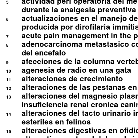
actividad peri operatoria del 
5
durante la analgesia preventiva 
actualizaciones en el manejo de 
6
producida por dirofilaria immiti
acute pain management in the p
7
adenocarcinoma metastasico co
8
del encefalo
afecciones de la columna verte
9
agenesia de radio en una gata
10
alteraciones de crecimiento
11
alteraciones de las pestanas en
12
alteraciones del magnesio plas
13
insuficiencia renal cronica cani
alteraciones del tacto urinario in
14
esteriles en felinos
alteraciones digestivas en ofidi
15