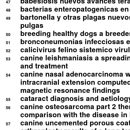
babesiosis nuevos avances ter
47
bacterias enteropatogenicas en
48
bartonella y otras plagas nuev
49
pulgas
breeding healthy dogs a breede
50
bronconeumonias infecciosas 
51
calicivirus felino sistemico viru
52
canine leishmaniasis a spreadi
53
and treatment
canine nasal adenocarcinoma wi
54
intracranial extension comput
magnetic resonance findings
cataract diagnosis and aetiolog
55
canine osteosarcoma part 2 th
56
comparison with the disease i
canine uncemented porous coate
57