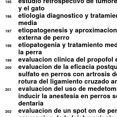
estudio retrospectivo de tumore
195
y el gato
etiologia diagnostico y tratamie
196
media
etiopatogenesis y aproximacion c
197
externa de perro
etiopatogenia y tratamiento med
198
la perra
evaluacion clinica del propofol 
199
evaluacion de la eficacia postqu
200
sulfato en perros con artrosis d
rotura del ligamiento cruzado an
evaluacion del uso de medetomi
201
inducir la anestesia en perros 
dentaria
evaluacion de un spot on de per
202