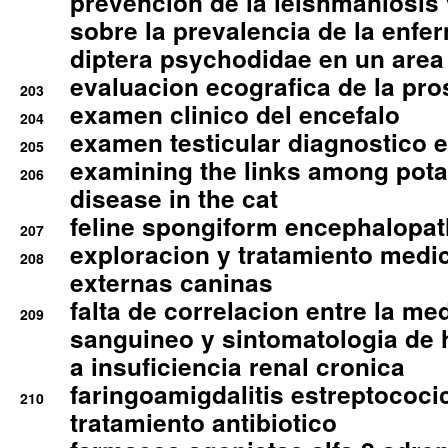
prevencion de la leishmaniosis 
sobre la prevalencia de la enfe
diptera psychodidae en un are
evaluacion ecografica de la pro
203
examen clinico del encefalo
204
examen testicular diagnostico 
205
examining the links among pota
206
disease in the cat
feline spongiform encephalopa
207
exploracion y tratamiento medico
208
externas caninas
falta de correlacion entre la me
209
sanguineo y sintomatologia de
a insuficiencia renal cronica
faringoamigdalitis estreptococic
210
tratamiento antibiotico