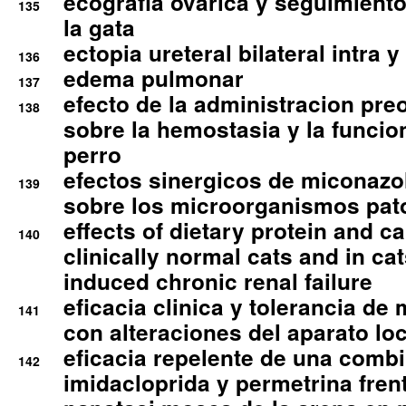
ecografia ovarica y seguimiento
135
la gata
ectopia ureteral bilateral intra 
136
edema pulmonar
137
efecto de la administracion pre
138
sobre la hemostasia y la funcion
perro
efectos sinergicos de miconazol
139
sobre los microorganismos pa
effects of dietary protein and cal
140
clinically normal cats and in cat
induced chronic renal failure
eficacia clinica y tolerancia d
141
con alteraciones del aparato l
eficacia repelente de una comb
142
imidacloprida y permetrina fre