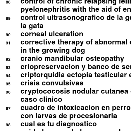
control of chronic relapsing feli
88
pyelonephritis with the aid of e
control ultrasonografico de la g
89
la gata
corneal ulceration
90
corrective therapy of abnormal
91
in the growing dog
cranio mandibular osteopathy
92
criopreservacion y banco de s
93
criptorquidia ectopia testicular 
94
crisis convulsivas
95
cryptococosis nodular cutanea
96
caso clinico
cuadro de intoxicacion en perro
97
con larvas de procesionaria
cual es tu diagnostico
98