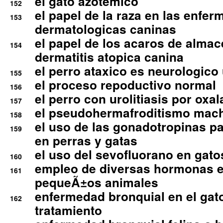
el gato azotemico
152
el papel de la raza en las enfe
153
dermatologicas caninas
el papel de los acaros de alma
154
dermatitis atopica canina
el perro ataxico es neurologico
155
el proceso repoductivo normal
156
el perro con urolitiasis por oxal
157
el pseudohermafroditismo mac
158
el uso de las gonadotropinas pa
159
en perras y gatas
el uso del sevofluorano en gato
160
empleo de diversas hormonas e
161
pequeÃ±os animales
enfermedad bronquial en el gat
162
tratamiento