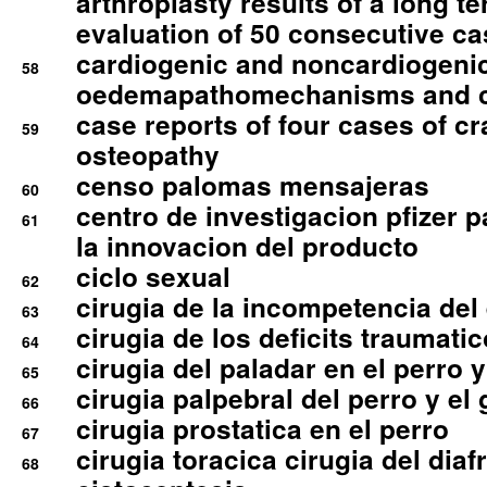
arthroplasty results of a long t
evaluation of 50 consecutive c
cardiogenic and noncardiogeni
58
oedemapathomechanisms and 
case reports of four cases of c
59
osteopathy
censo palomas mensajeras
60
centro de investigacion pfizer p
61
la innovacion del producto
ciclo sexual
62
cirugia de la incompetencia del 
63
cirugia de los deficits traumati
64
cirugia del paladar en el perro y
65
cirugia palpebral del perro y el 
66
cirugia prostatica en el perro
67
cirugia toracica cirugia del dia
68