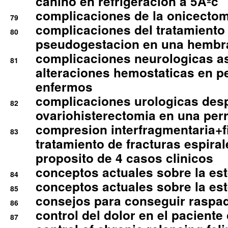
canino en refrigeracion a 5Âºc
complicaciones de la onicectomi
79
complicaciones del tratamiento
80
pseudogestacion en una hembr
complicaciones neurologicas a
81
alteraciones hemostaticas en p
enfermos
complicaciones urologicas des
82
ovariohisterectomia en una per
compresion interfragmentaria+fi
83
tratamiento de fracturas espirale
proposito de 4 casos clinicos
conceptos actuales sobre la este
84
conceptos actuales sobre la este
85
consejos para conseguir raspad
86
control del dolor en el paciente 
87