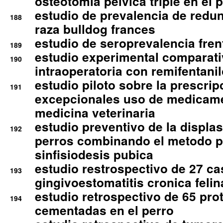
osteotomia pelvica triple en el 
estudio de prevalencia de redun
188
raza bulldog frances
estudio de seroprevalencia frent
189
estudio experimental comparati
190
intraoperatoria con remifentanil
estudio piloto sobre la prescrip
191
excepcionales uso de medicam
medicina veterinaria
estudio preventivo de la displa
192
perros combinando el metodo p
sinfisiodesis pubica
estudio restrospectivo de 27 c
193
gingivoestomatitis cronica felin
estudio retrospectivo de 65 pro
194
cementadas en el perro