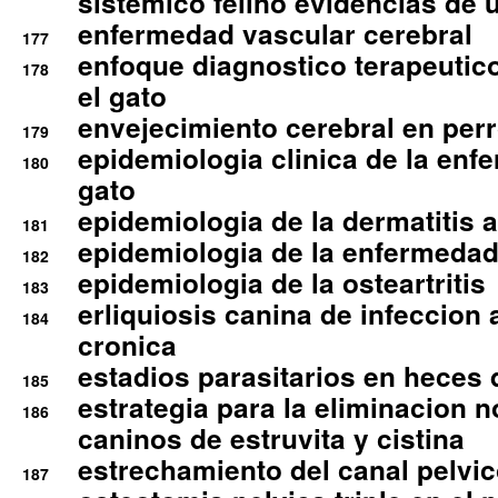
sistemico felino evidencias de 
enfermedad vascular cerebral
177
enfoque diagnostico terapeutico 
178
el gato
envejecimiento cerebral en per
179
epidemiologia clinica de la enf
180
gato
epidemiologia de la dermatitis 
181
epidemiologia de la enfermedad
182
epidemiologia de la osteartritis
183
erliquiosis canina de infeccio
184
cronica
estadios parasitarios en heces 
185
estrategia para la eliminacion n
186
caninos de estruvita y cistina
estrechamiento del canal pelvi
187