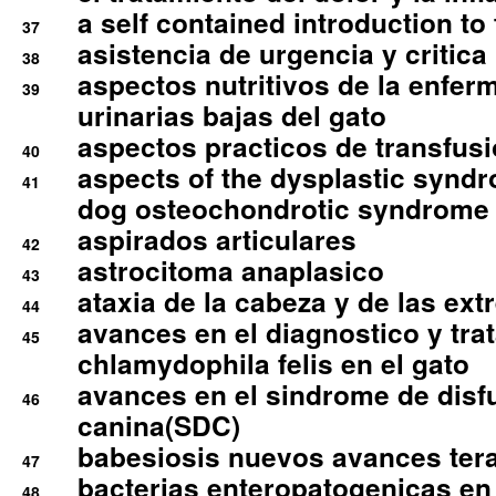
a self contained introduction to
37
asistencia de urgencia y critica
38
aspectos nutritivos de la enfer
39
urinarias bajas del gato
aspectos practicos de transfus
40
aspects of the dysplastic syndr
41
dog osteochondrotic syndrome
aspirados articulares
42
astrocitoma anaplasico
43
ataxia de la cabeza y de las ex
44
avances en el diagnostico y tra
45
chlamydophila felis en el gato
avances en el sindrome de disf
46
canina(SDC)
babesiosis nuevos avances ter
47
bacterias enteropatogenicas en
48