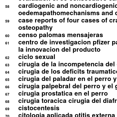
cardiogenic and noncardiogeni
58
oedemapathomechanisms and 
case reports of four cases of c
59
osteopathy
censo palomas mensajeras
60
centro de investigacion pfizer p
61
la innovacion del producto
ciclo sexual
62
cirugia de la incompetencia del 
63
cirugia de los deficits traumati
64
cirugia del paladar en el perro y
65
cirugia palpebral del perro y el 
66
cirugia prostatica en el perro
67
cirugia toracica cirugia del dia
68
cistocentesis
69
citologia aplicada otitis externa
70