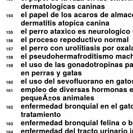
dermatologicas caninas
el papel de los acaros de alma
154
dermatitis atopica canina
el perro ataxico es neurologico
155
el proceso repoductivo normal
156
el perro con urolitiasis por oxal
157
el pseudohermafroditismo mac
158
el uso de las gonadotropinas pa
159
en perras y gatas
el uso del sevofluorano en gato
160
empleo de diversas hormonas e
161
pequeÃ±os animales
enfermedad bronquial en el gat
162
tratamiento
enfermedad bronquial felina o br
163
enfermedad del tracto urinario in
164