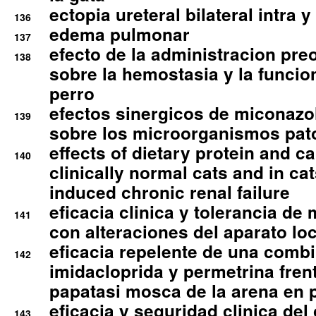
ectopia ureteral bilateral intra 
136
edema pulmonar
137
efecto de la administracion pre
138
sobre la hemostasia y la funcion
perro
efectos sinergicos de miconazol
139
sobre los microorganismos pa
effects of dietary protein and cal
140
clinically normal cats and in cat
induced chronic renal failure
eficacia clinica y tolerancia d
141
con alteraciones del aparato l
eficacia repelente de una comb
142
imidacloprida y permetrina fre
papatasi mosca de la arena en 
eficacia y seguridad clinica del
143