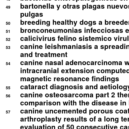
bartonella y otras plagas nuev
49
pulgas
breeding healthy dogs a breede
50
bronconeumonias infecciosas 
51
calicivirus felino sistemico viru
52
canine leishmaniasis a spreadi
53
and treatment
canine nasal adenocarcinoma wi
54
intracranial extension comput
magnetic resonance findings
cataract diagnosis and aetiolog
55
canine osteosarcoma part 2 th
56
comparison with the disease i
canine uncemented porous coate
57
arthroplasty results of a long t
evaluation of 50 consecutive c