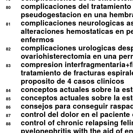
complicaciones del tratamiento
80
pseudogestacion en una hembr
complicaciones neurologicas a
81
alteraciones hemostaticas en p
enfermos
complicaciones urologicas des
82
ovariohisterectomia en una per
compresion interfragmentaria+fi
83
tratamiento de fracturas espirale
proposito de 4 casos clinicos
conceptos actuales sobre la este
84
conceptos actuales sobre la este
85
consejos para conseguir raspad
86
control del dolor en el paciente 
87
control of chronic relapsing feli
88
pyelonephritis with the aid of e