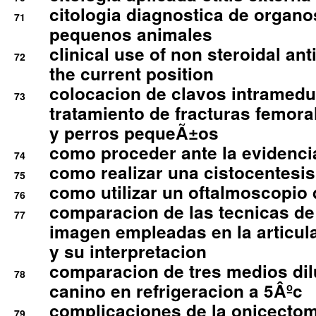
citologia diagnostica de organ
71
pequenos animales
clinical use of non steroidal an
72
the current position
colocacion de clavos intramedu
73
tratamiento de fracturas femoral
y perros pequeÃ±os
como proceder ante la evidencia
74
como realizar una cistocentesis
75
como utilizar un oftalmoscopio 
76
comparacion de las tecnicas de
77
imagen empleadas en la articula
y su interpretacion
comparacion de tres medios di
78
canino en refrigeracion a 5Âºc
complicaciones de la onicectomi
79