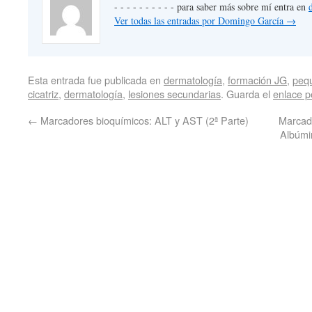
- - - - - - - - - - para saber más sobre mí entra en
Ver todas las entradas por Domingo García
→
Esta entrada fue publicada en
dermatología
,
formación JG
,
peq
cicatriz
,
dermatología
,
lesiones secundarias
. Guarda el
enlace 
←
Marcadores bioquímicos: ALT y AST (2ª Parte)
Marcado
Albúmi