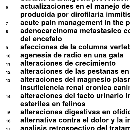
actualizaciones en el manejo de 
6
producida por dirofilaria immiti
acute pain management in the p
7
adenocarcinoma metastasico co
8
del encefalo
afecciones de la columna verte
9
agenesia de radio en una gata
10
alteraciones de crecimiento
11
alteraciones de las pestanas en
12
alteraciones del magnesio plas
13
insuficiencia renal cronica cani
alteraciones del tacto urinario in
14
esteriles en felinos
alteraciones digestivas en ofidi
15
alternativa contra el dolor y la 
16
analisis retrospectivo del tratam
17