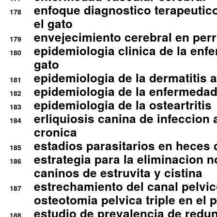
enfoque diagnostico terapeutico 
178
el gato
envejecimiento cerebral en per
179
epidemiologia clinica de la enf
180
gato
epidemiologia de la dermatitis 
181
epidemiologia de la enfermedad
182
epidemiologia de la osteartritis
183
erliquiosis canina de infeccio
184
cronica
estadios parasitarios en heces 
185
estrategia para la eliminacion n
186
caninos de estruvita y cistina
estrechamiento del canal pelvi
187
osteotomia pelvica triple en el 
estudio de prevalencia de redun
188