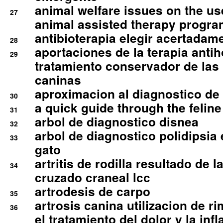
animal welfare issues on the use
27
animal assisted therapy progra
antibioterapia elegir acertadam
28
aportaciones de la terapia anti
29
tratamiento conservador de las 
caninas
aproximacion al diagnostico de p
30
a quick guide through the feli
31
arbol de diagnostico disnea
32
arbol de diagnostico polidipsia 
33
gato
artritis de rodilla resultado de 
34
cruzado craneal lcc
artrodesis de carpo
35
artrosis canina utilizacion de r
36
el tratamiento del dolor y la inf