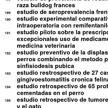
raza bulldog frances
estudio de seroprevalencia frent
189
estudio experimental comparati
190
intraoperatoria con remifentanil
estudio piloto sobre la prescrip
191
excepcionales uso de medicam
medicina veterinaria
estudio preventivo de la displa
192
perros combinando el metodo p
sinfisiodesis pubica
estudio restrospectivo de 27 c
193
gingivoestomatitis cronica felin
estudio retrospectivo de 65 pro
194
cementadas en el perro
estudio retrospectivo de tumore
195
y el gato