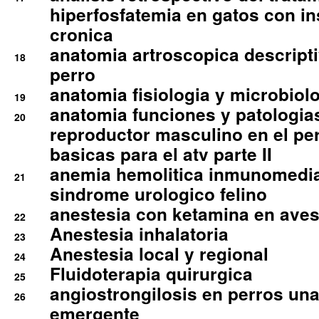
hiperfosfatemia en gatos con in
cronica
anatomia artroscopica descriptiv
18
perro
anatomia fisiologia y microbiolo
19
anatomia funciones y patologia
20
reproductor masculino en el per
basicas para el atv parte II
anemia hemolitica inmunomedia
21
sindrome urologico felino
anestesia con ketamina en aves 
22
Anestesia inhalatoria
23
Anestesia local y regional
24
Fluidoterapia quirurgica
25
angiostrongilosis en perros un
26
emergente