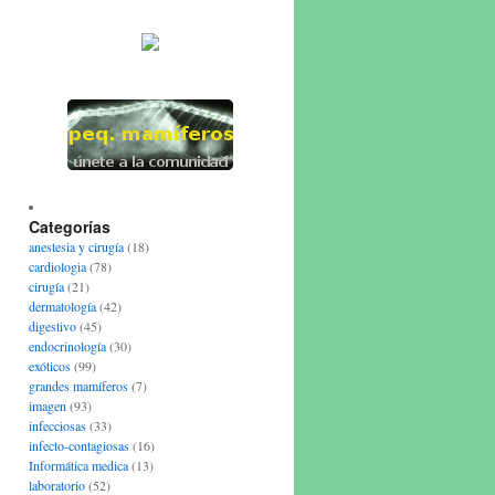
Categorías
anestesia y cirugía
(18)
cardiologia
(78)
cirugía
(21)
dermatología
(42)
digestivo
(45)
endocrinología
(30)
exóticos
(99)
grandes mamíferos
(7)
imagen
(93)
infecciosas
(33)
infecto-contagiosas
(16)
Informática medica
(13)
laboratorio
(52)