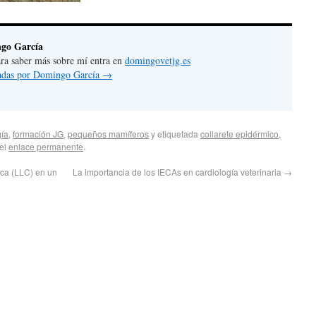
go García
 para saber más sobre mí entra en
domingovetjg.es
tradas por Domingo García
→
ía
,
formación JG
,
pequeños mamíferos
y etiquetada
collarete epidérmico
,
 el
enlace permanente
.
ica (LLC) en un
La importancia de los IECAs en cardiología veterinaria
→