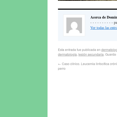
Acerca de Domin
- - - - - - - - - -
Ver todas las en
Esta entrada fue publicada en
dermatolog
dermatología
,
lesión secundaria
. Guarda
←
Caso clínico. Leucemia linfocítica crón
perro