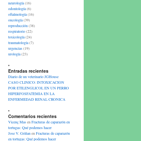
neurología
(16)
odontología
(6)
oftalmología
(16)
oncología
(39)
reproducción
(38)
respiratorio
(22)
toxicología
(24)
traumatología
(7)
urgencias
(19)
urología
(23)
Entradas recientes
Diario de un veterinario JGHouse
CASO CLINICO: INTOXICACION
POR ETILENGLICOL EN UN PERRO
HIPERFOSFATEMIA EN LA
ENFERMEDAD RENAL CRONICA
Comentarios recientes
Vicenç Mas
en
Fracturas de caparazón en
tortugas: Qué podemos hacer
Jose V. Griñan
en
Fracturas de caparazón
en tortugas: Qué podemos hacer