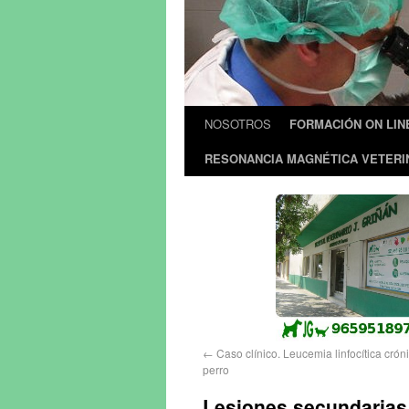
NOSOTROS
FORMACIÓN ON LIN
RESONANCIA MAGNÉTICA VETERI
←
Caso clínico. Leucemia linfocítica crón
perro
Lesiones secundarias 