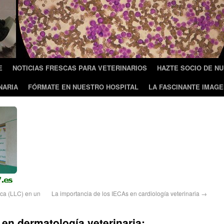
E
NOTICIAS FRESCAS PARA VETERINARIOS
HAZTE SOCIO DE N
NARIA
FÓRMATE EN NUESTRO HOSPITAL
LA FASCINANTE IMAGE
ica (LLC) en un
La importancia de los IECAs en cardiología veterinaria
→
en dermatología veterinaria: