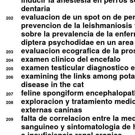
dentaria
evaluacion de un spot on de per
202
prevencion de la leishmaniosis 
sobre la prevalencia de la enfe
diptera psychodidae en un are
evaluacion ecografica de la pro
203
examen clinico del encefalo
204
examen testicular diagnostico 
205
examining the links among pota
206
disease in the cat
feline spongiform encephalopa
207
exploracion y tratamiento medico
208
externas caninas
falta de correlacion entre la me
209
sanguineo y sintomatologia de
a insuficiencia renal cronica