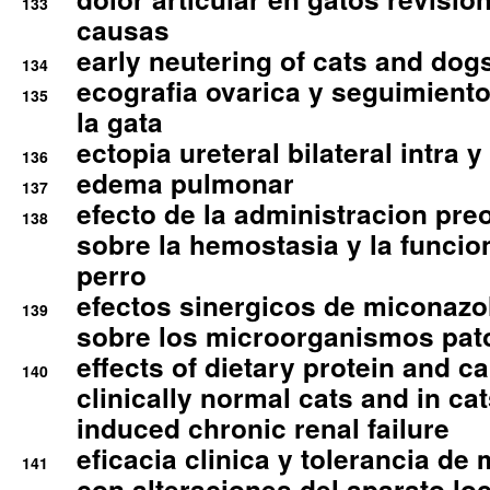
133
causas
early neutering of cats and dog
134
ecografia ovarica y seguimiento
135
la gata
ectopia ureteral bilateral intra 
136
edema pulmonar
137
efecto de la administracion pre
138
sobre la hemostasia y la funcion
perro
efectos sinergicos de miconazol
139
sobre los microorganismos pa
effects of dietary protein and cal
140
clinically normal cats and in cat
induced chronic renal failure
eficacia clinica y tolerancia d
141
con alteraciones del aparato l