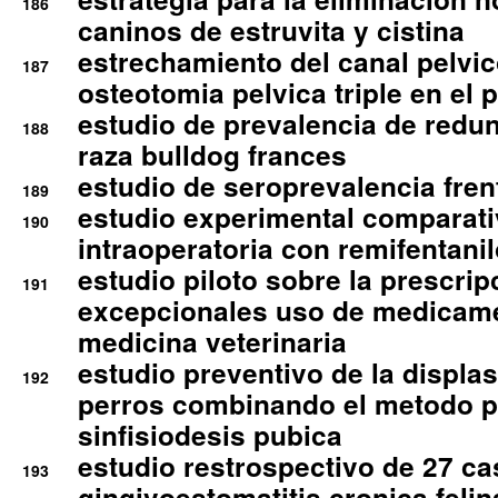
186
caninos de estruvita y cistina
estrechamiento del canal pelvi
187
osteotomia pelvica triple en el 
estudio de prevalencia de redun
188
raza bulldog frances
estudio de seroprevalencia frent
189
estudio experimental comparati
190
intraoperatoria con remifentanil
estudio piloto sobre la prescrip
191
excepcionales uso de medicam
medicina veterinaria
estudio preventivo de la displa
192
perros combinando el metodo p
sinfisiodesis pubica
estudio restrospectivo de 27 c
193
gingivoestomatitis cronica felin