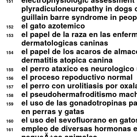
151
plyradiculoneuropathy in dogs 
guillain barre syndrome in peop
el gato azotemico
152
el papel de la raza en las enfe
153
dermatologicas caninas
el papel de los acaros de alma
154
dermatitis atopica canina
el perro ataxico es neurologico
155
el proceso repoductivo normal
156
el perro con urolitiasis por oxal
157
el pseudohermafroditismo mac
158
el uso de las gonadotropinas pa
159
en perras y gatas
el uso del sevofluorano en gato
160
empleo de diversas hormonas e
161
pequeÃ±os animales