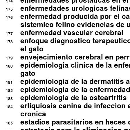
174
enfermedades urologicas felina
175
enfermedad producida por el cal
176
sistemico felino evidencias de 
enfermedad vascular cerebral
177
enfoque diagnostico terapeutico 
178
el gato
envejecimiento cerebral en per
179
epidemiologia clinica de la enf
180
gato
epidemiologia de la dermatitis 
181
epidemiologia de la enfermedad
182
epidemiologia de la osteartritis
183
erliquiosis canina de infeccio
184
cronica
estadios parasitarios en heces 
185
estrategia para la eliminacion n