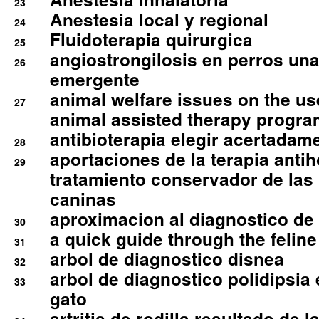
23
Anestesia local y regional
24
Fluidoterapia quirurgica
25
angiostrongilosis en perros un
26
emergente
animal welfare issues on the use
27
animal assisted therapy progra
antibioterapia elegir acertadam
28
aportaciones de la terapia anti
29
tratamiento conservador de las 
caninas
aproximacion al diagnostico de p
30
a quick guide through the feli
31
arbol de diagnostico disnea
32
arbol de diagnostico polidipsia 
33
gato
artritis de rodilla resultado de 