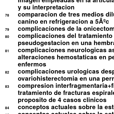
y su interpretacion
comparacion de tres medios di
78
canino en refrigeracion a 5Âºc
complicaciones de la onicectomi
79
complicaciones del tratamiento
80
pseudogestacion en una hembr
complicaciones neurologicas a
81
alteraciones hemostaticas en p
enfermos
complicaciones urologicas des
82
ovariohisterectomia en una per
compresion interfragmentaria+fi
83
tratamiento de fracturas espirale
proposito de 4 casos clinicos
conceptos actuales sobre la este
84
conceptos actuales sobre la este