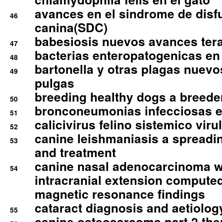
avances en el sindrome de disf
46
canina(SDC)
babesiosis nuevos avances ter
47
bacterias enteropatogenicas en
48
bartonella y otras plagas nuev
49
pulgas
breeding healthy dogs a breede
50
bronconeumonias infecciosas 
51
calicivirus felino sistemico viru
52
canine leishmaniasis a spreadi
53
and treatment
canine nasal adenocarcinoma wi
54
intracranial extension comput
magnetic resonance findings
cataract diagnosis and aetiolog
55
canine osteosarcoma part 2 th