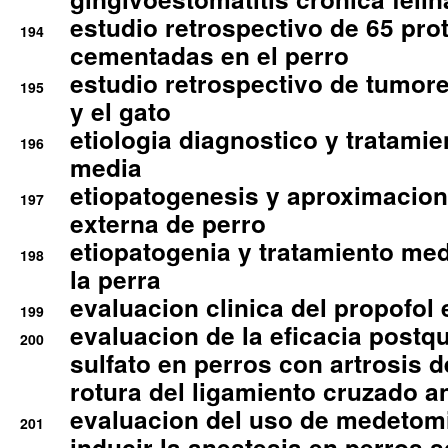
estudio retrospectivo de 65 pro
194
cementadas en el perro
estudio retrospectivo de tumore
195
y el gato
etiologia diagnostico y tratamie
196
media
etiopatogenesis y aproximacion c
197
externa de perro
etiopatogenia y tratamiento med
198
la perra
evaluacion clinica del propofol 
199
evaluacion de la eficacia postqu
200
sulfato en perros con artrosis d
rotura del ligamiento cruzado an
evaluacion del uso de medetomi
201
inducir la anestesia en perros 