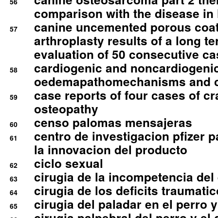
56
comparison with the disease i
canine uncemented porous coate
57
arthroplasty results of a long t
evaluation of 50 consecutive c
cardiogenic and noncardiogeni
58
oedemapathomechanisms and 
case reports of four cases of c
59
osteopathy
censo palomas mensajeras
60
centro de investigacion pfizer p
61
la innovacion del producto
ciclo sexual
62
cirugia de la incompetencia del 
63
cirugia de los deficits traumati
64
cirugia del paladar en el perro y
65
cirugia palpebral del perro y el 