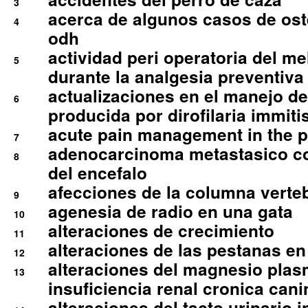
3
acerca de algunos casos de oste
4
odh
actividad peri operatoria del 
5
durante la analgesia preventiva 
actualizaciones en el manejo de 
6
producida por dirofilaria immiti
acute pain management in the p
7
adenocarcinoma metastasico co
8
del encefalo
afecciones de la columna verte
9
agenesia de radio en una gata
10
alteraciones de crecimiento
11
alteraciones de las pestanas en
12
alteraciones del magnesio plas
13
insuficiencia renal cronica cani
alteraciones del tacto urinario in