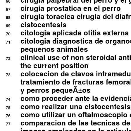
66
cirugia prostatica en el perro
67
cirugia toracica cirugia del dia
68
cistocentesis
69
citologia aplicada otitis externa
70
citologia diagnostica de organ
71
pequenos animales
clinical use of non steroidal an
72
the current position
colocacion de clavos intramedu
73
tratamiento de fracturas femoral
y perros pequeÃ±os
como proceder ante la evidencia
74
como realizar una cistocentesis
75
como utilizar un oftalmoscopio 
76
comparacion de las tecnicas de
77
imagen empleadas en la articula