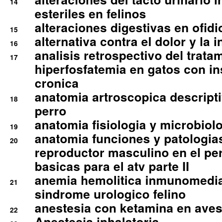
14
esteriles en felinos
alteraciones digestivas en ofidi
15
alternativa contra el dolor y la 
16
analisis retrospectivo del tratam
17
hiperfosfatemia en gatos con in
cronica
anatomia artroscopica descriptiv
18
perro
anatomia fisiologia y microbiolo
19
anatomia funciones y patologia
20
reproductor masculino en el per
basicas para el atv parte II
anemia hemolitica inmunomedia
21
sindrome urologico felino
anestesia con ketamina en aves 
22
Anestesia inhalatoria