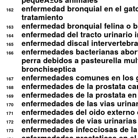
enfermedad bronquial en el gat
162
tratamiento
enfermedad bronquial felina o br
163
enfermedad del tracto urinario in
164
enfermedad discal intervertebra
165
enfermedades bacterianas abort
166
perra debidos a pasteurella mul
bronchiseptica
enfermedades comunes en los 
167
enfermedades de la prostata ca
168
enfermedades de la prostata en 
169
enfermedades de las vias urinari
170
enfermedades del oido externo 
171
enfermedades de vias urinarias
172
enfermedades infecciosas de la 
173
enfermedades prostaticas en el