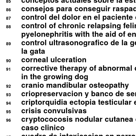
85
consejos para conseguir raspad
86
control del dolor en el paciente 
87
control of chronic relapsing feli
88
pyelonephritis with the aid of e
control ultrasonografico de la g
89
la gata
corneal ulceration
90
corrective therapy of abnormal
91
in the growing dog
cranio mandibular osteopathy
92
criopreservacion y banco de s
93
criptorquidia ectopia testicular 
94
crisis convulsivas
95
cryptococosis nodular cutanea
96
caso clinico
cuadro de intoxicacion en perro