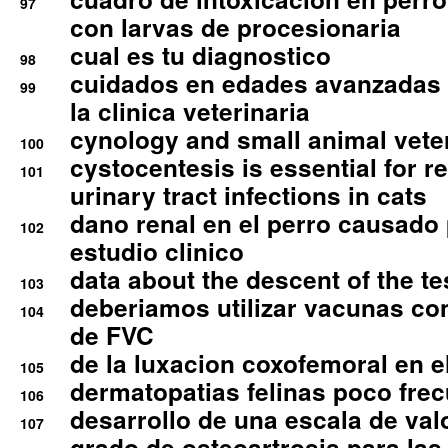
97
con larvas de procesionaria
cual es tu diagnostico
98
cuidados en edades avanzadas
99
la clinica veterinaria
cynology and small animal vete
100
cystocentesis is essential for re
101
urinary tract infections in cats
dano renal en el perro causado 
102
estudio clinico
data about the descent of the te
103
deberiamos utilizar vacunas co
104
de FVC
de la luxacion coxofemoral en e
105
dermatopatias felinas poco fre
106
desarrollo de una escala de val
107
grado de osteoartrosis para las 