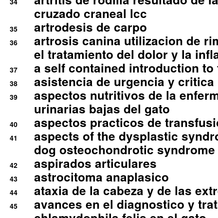
34
cruzado craneal lcc
artrodesis de carpo
35
artrosis canina utilizacion de r
36
el tratamiento del dolor y la inf
a self contained introduction to
37
asistencia de urgencia y critica
38
aspectos nutritivos de la enfer
39
urinarias bajas del gato
aspectos practicos de transfus
40
aspects of the dysplastic syndr
41
dog osteochondrotic syndrome
aspirados articulares
42
astrocitoma anaplasico
43
ataxia de la cabeza y de las ex
44
avances en el diagnostico y tra
45
chlamydophila felis en el gato