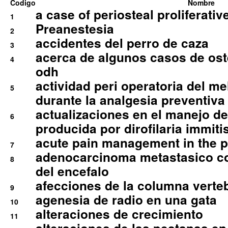
Codigo
Nombre
a case of periosteal proliferative
1
Preanestesia
2
accidentes del perro de caza
3
acerca de algunos casos de oste
4
odh
actividad peri operatoria del 
5
durante la analgesia preventiva 
actualizaciones en el manejo de 
6
producida por dirofilaria immiti
acute pain management in the p
7
adenocarcinoma metastasico co
8
del encefalo
afecciones de la columna verte
9
agenesia de radio en una gata
10
alteraciones de crecimiento
11