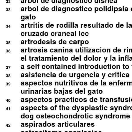
arbol de diagnostico disnea
32
arbol de diagnostico polidipsia 
33
gato
artritis de rodilla resultado de 
34
cruzado craneal lcc
artrodesis de carpo
35
artrosis canina utilizacion de r
36
el tratamiento del dolor y la inf
a self contained introduction to
37
asistencia de urgencia y critica
38
aspectos nutritivos de la enfer
39
urinarias bajas del gato
aspectos practicos de transfus
40
aspects of the dysplastic syndr
41
dog osteochondrotic syndrome
aspirados articulares
42