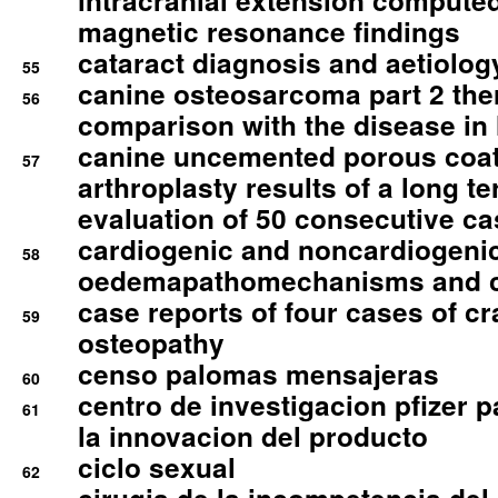
intracranial extension comput
magnetic resonance findings
cataract diagnosis and aetiolog
55
canine osteosarcoma part 2 th
56
comparison with the disease i
canine uncemented porous coate
57
arthroplasty results of a long t
evaluation of 50 consecutive c
cardiogenic and noncardiogeni
58
oedemapathomechanisms and 
case reports of four cases of c
59
osteopathy
censo palomas mensajeras
60
centro de investigacion pfizer p
61
la innovacion del producto
ciclo sexual
62