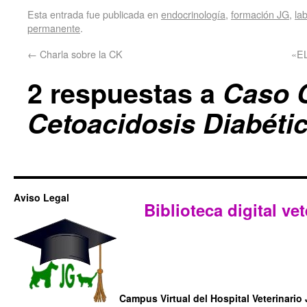
Esta entrada fue publicada en
endocrinología
,
formación JG
,
la
permanente
.
←
Charla sobre la CK
«E
2 respuestas a
Caso C
Cetoacidosis Diabéti
Aviso Legal
Biblioteca digital vet
Campus Virtual del Hospital Veterinario 