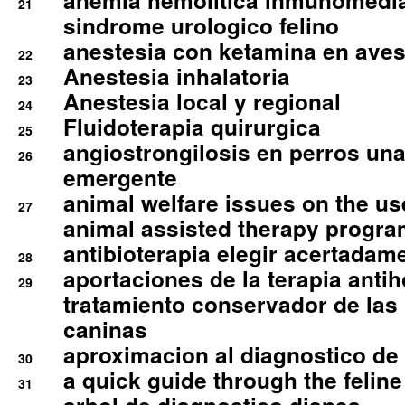
anemia hemolitica inmunomedia
21
sindrome urologico felino
anestesia con ketamina en aves 
22
Anestesia inhalatoria
23
Anestesia local y regional
24
Fluidoterapia quirurgica
25
angiostrongilosis en perros un
26
emergente
animal welfare issues on the use
27
animal assisted therapy progra
antibioterapia elegir acertadam
28
aportaciones de la terapia anti
29
tratamiento conservador de las 
caninas
aproximacion al diagnostico de p
30
a quick guide through the feli
31