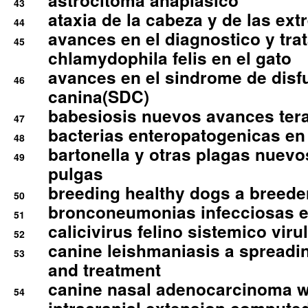
astrocitoma anaplasico
43
ataxia de la cabeza y de las ex
44
avances en el diagnostico y tra
45
chlamydophila felis en el gato
avances en el sindrome de disf
46
canina(SDC)
babesiosis nuevos avances ter
47
bacterias enteropatogenicas en
48
bartonella y otras plagas nuev
49
pulgas
breeding healthy dogs a breede
50
bronconeumonias infecciosas 
51
calicivirus felino sistemico viru
52
canine leishmaniasis a spreadi
53
and treatment
canine nasal adenocarcinoma wi
54