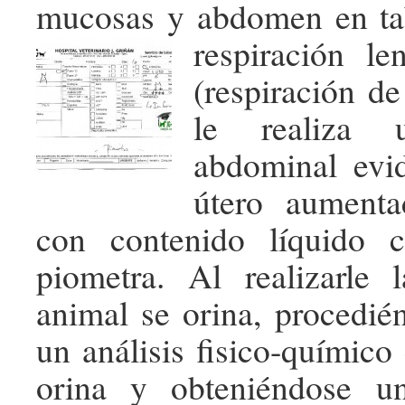
mucosas y abdomen en ta
respiración le
(respiración d
le realiza u
abdominal evi
útero aument
con contenido líquido 
piometra. Al realizarle 
animal se orina, procedién
un análisis fisico-químico
orina y obteniéndose u