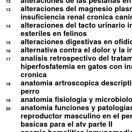
alteraciones de las pestanas en
12
alteraciones del magnesio plas
13
insuficiencia renal cronica cani
alteraciones del tacto urinario in
14
esteriles en felinos
alteraciones digestivas en ofidi
15
alternativa contra el dolor y la 
16
analisis retrospectivo del tratam
17
hiperfosfatemia en gatos con in
cronica
anatomia artroscopica descriptiv
18
perro
anatomia fisiologia y microbiolo
19
anatomia funciones y patologia
20
reproductor masculino en el per
basicas para el atv parte II