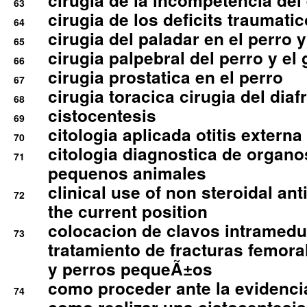
cirugia de la incompetencia del 
63
cirugia de los deficits traumati
64
cirugia del paladar en el perro y
65
cirugia palpebral del perro y el 
66
cirugia prostatica en el perro
67
cirugia toracica cirugia del dia
68
cistocentesis
69
citologia aplicada otitis externa
70
citologia diagnostica de organ
71
pequenos animales
clinical use of non steroidal an
72
the current position
colocacion de clavos intramedu
73
tratamiento de fracturas femoral
y perros pequeÃ±os
como proceder ante la evidencia
74