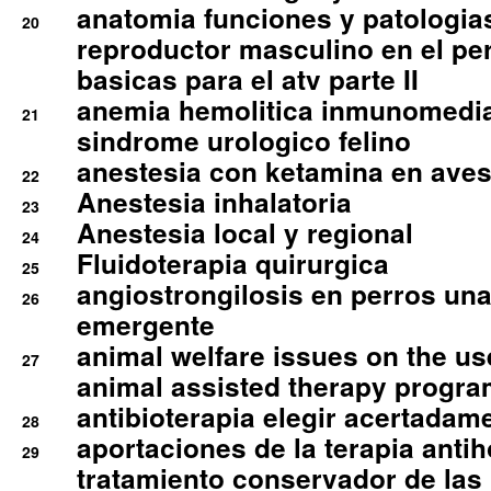
anatomia funciones y patologia
20
reproductor masculino en el per
basicas para el atv parte II
anemia hemolitica inmunomedia
21
sindrome urologico felino
anestesia con ketamina en aves 
22
Anestesia inhalatoria
23
Anestesia local y regional
24
Fluidoterapia quirurgica
25
angiostrongilosis en perros un
26
emergente
animal welfare issues on the use
27
animal assisted therapy progra
antibioterapia elegir acertadam
28
aportaciones de la terapia anti
29
tratamiento conservador de las 