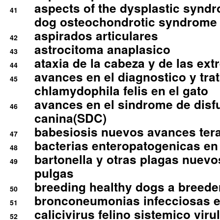
aspects of the dysplastic syndr
41
dog osteochondrotic syndrome
aspirados articulares
42
astrocitoma anaplasico
43
ataxia de la cabeza y de las ex
44
avances en el diagnostico y tra
45
chlamydophila felis en el gato
avances en el sindrome de disf
46
canina(SDC)
babesiosis nuevos avances ter
47
bacterias enteropatogenicas en
48
bartonella y otras plagas nuev
49
pulgas
breeding healthy dogs a breede
50
bronconeumonias infecciosas 
51
calicivirus felino sistemico viru
52