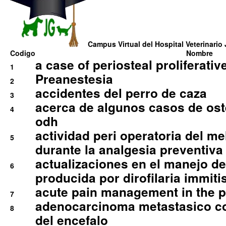
Campus Virtual del Hospital Veterinario 
Codigo
Nombre
a case of periosteal proliferative
1
Preanestesia
2
accidentes del perro de caza
3
acerca de algunos casos de oste
4
odh
actividad peri operatoria del 
5
durante la analgesia preventiva 
actualizaciones en el manejo de 
6
producida por dirofilaria immiti
acute pain management in the p
7
adenocarcinoma metastasico co
8
del encefalo