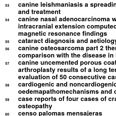
canine leishmaniasis a spreadi
53
and treatment
canine nasal adenocarcinoma wi
54
intracranial extension comput
magnetic resonance findings
cataract diagnosis and aetiolog
55
canine osteosarcoma part 2 th
56
comparison with the disease i
canine uncemented porous coate
57
arthroplasty results of a long t
evaluation of 50 consecutive c
cardiogenic and noncardiogeni
58
oedemapathomechanisms and 
case reports of four cases of c
59
osteopathy
censo palomas mensajeras
60