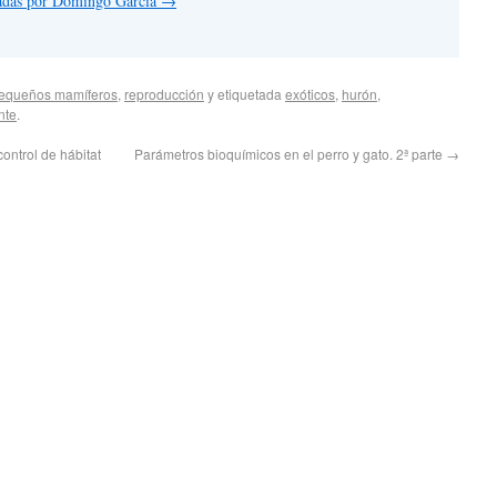
tradas por Domingo García
→
equeños mamíferos
,
reproducción
y etiquetada
exóticos
,
hurón
,
nte
.
ontrol de hábitat
Parámetros bioquímicos en el perro y gato. 2ª parte
→