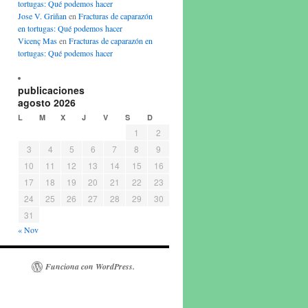
tortugas: Qué podemos hacer
Jose V. Griñan
en
Fracturas de caparazón
en tortugas: Qué podemos hacer
Vicenç Mas
en
Fracturas de caparazón en
tortugas: Qué podemos hacer
publicaciones
agosto 2026
L
M
X
J
V
S
D
1
2
3
4
5
6
7
8
9
10
11
12
13
14
15
16
17
18
19
20
21
22
23
24
25
26
27
28
29
30
31
« Nov
Funciona con WordPress.