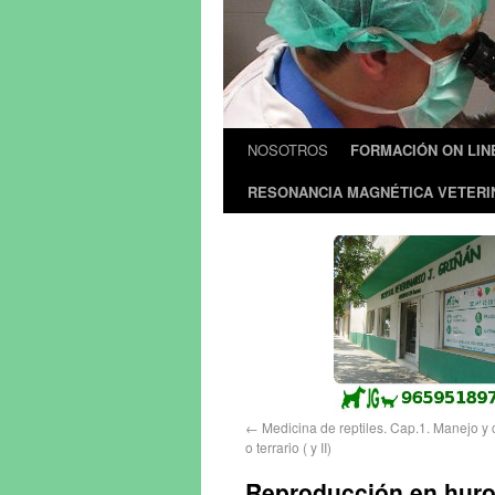
NOSOTROS
FORMACIÓN ON LIN
RESONANCIA MAGNÉTICA VETERI
←
Medicina de reptiles. Cap.1. Manejo y c
o terrario ( y II)
Reproducción en huro