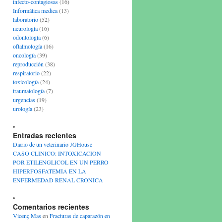
infecto-contagiosas
(16)
Informática medica
(13)
laboratorio
(52)
neurología
(16)
odontología
(6)
oftalmología
(16)
oncología
(39)
reproducción
(38)
respiratorio
(22)
toxicología
(24)
traumatología
(7)
urgencias
(19)
urología
(23)
Entradas recientes
Diario de un veterinario JGHouse
CASO CLINICO: INTOXICACION
POR ETILENGLICOL EN UN PERRO
HIPERFOSFATEMIA EN LA
ENFERMEDAD RENAL CRONICA
Comentarios recientes
Vicenç Mas
en
Fracturas de caparazón en