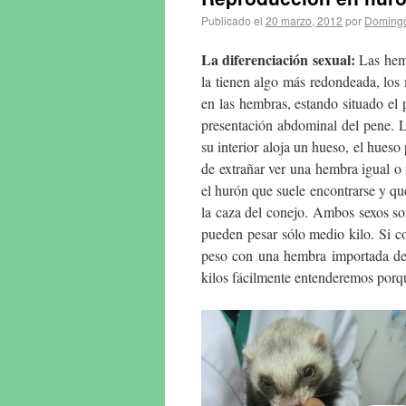
Publicado el
20 marzo, 2012
por
Domingo
La diferenciación sexual:
Las hemb
la tienen algo más redondeada, los
en las hembras, estando situado el p
presentación abdominal del pene. 
su interior aloja un hueso, el hues
de extrañar ver una hembra igual 
el hurón que suele encontrarse y qu
la caza del conejo. Ambos sexos so
pueden pesar sólo medio kilo. Si 
peso con una hembra importada de 
kilos fácilmente entenderemos por