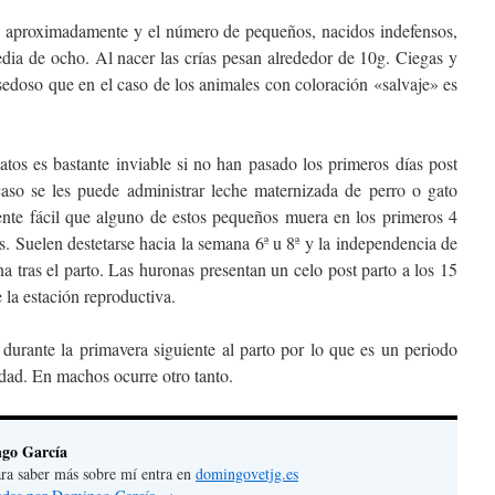
aproximadamente y el número de pequeños, nacidos indefensos,
ia de ocho. Al nacer las crías pesan alrededor de 10g. Ciegas y
 sedoso que en el caso de los animales con coloración «salvaje» es
tos es bastante inviable si no han pasado los primeros días post
caso se les puede administrar leche maternizada de perro o gato
ente fácil que alguno de estos pequeños muera en los primeros 4
. Suelen destetarse hacia la semana 6ª u 8ª y la independencia de
na tras el parto. Las huronas presentan un celo post parto a los 15
e la estación reproductiva.
 durante la primavera siguiente al parto por lo que es un periodo
dad. En machos ocurre otro tanto.
go García
 para saber más sobre mí entra en
domingovetjg.es