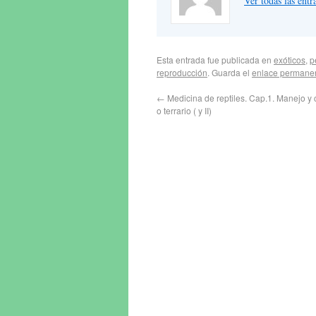
Ver todas las en
Esta entrada fue publicada en
exóticos
,
p
reproducción
. Guarda el
enlace permane
←
Medicina de reptiles. Cap.1. Manejo y c
o terrario ( y II)