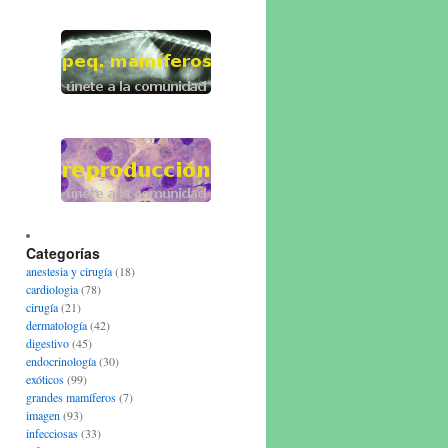
Categorías
anestesia y cirugía
(18)
cardiologia
(78)
cirugía
(21)
dermatología
(42)
digestivo
(45)
endocrinología
(30)
exóticos
(99)
grandes mamíferos
(7)
imagen
(93)
infecciosas
(33)