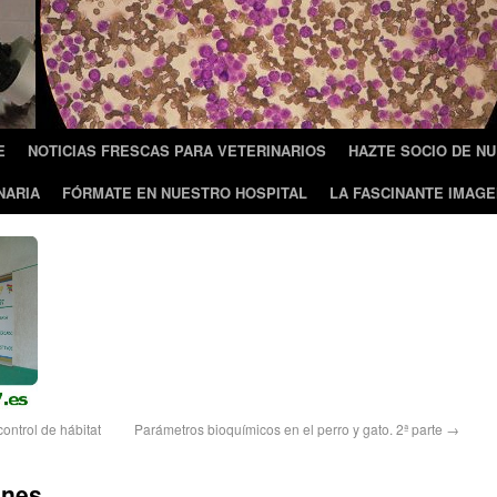
E
NOTICIAS FRESCAS PARA VETERINARIOS
HAZTE SOCIO DE N
NARIA
FÓRMATE EN NUESTRO HOSPITAL
LA FASCINANTE IMAGE
ontrol de hábitat
Parámetros bioquímicos en el perro y gato. 2ª parte
→
nes.