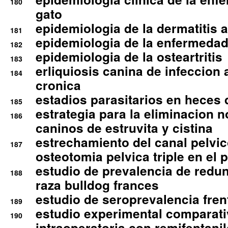
180
gato
epidemiologia de la dermatitis 
181
epidemiologia de la enfermedad
182
epidemiologia de la osteartritis
183
erliquiosis canina de infeccio
184
cronica
estadios parasitarios en heces 
185
estrategia para la eliminacion n
186
caninos de estruvita y cistina
estrechamiento del canal pelvi
187
osteotomia pelvica triple en el 
estudio de prevalencia de redun
188
raza bulldog frances
estudio de seroprevalencia frent
189
estudio experimental comparati
190
intraoperatoria con remifentanil