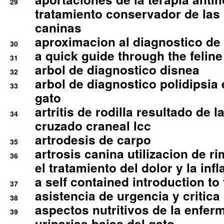
29
tratamiento conservador de las 
caninas
aproximacion al diagnostico de p
30
a quick guide through the feli
31
arbol de diagnostico disnea
32
arbol de diagnostico polidipsia 
33
gato
artritis de rodilla resultado de 
34
cruzado craneal lcc
artrodesis de carpo
35
artrosis canina utilizacion de r
36
el tratamiento del dolor y la inf
a self contained introduction to
37
asistencia de urgencia y critica
38
aspectos nutritivos de la enfer
39
urinarias bajas del gato