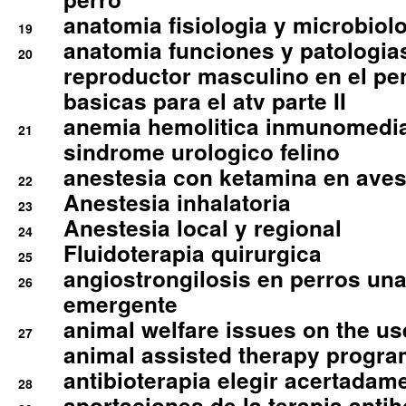
anatomia fisiologia y microbiolo
19
anatomia funciones y patologia
20
reproductor masculino en el per
basicas para el atv parte II
anemia hemolitica inmunomedia
21
sindrome urologico felino
anestesia con ketamina en aves 
22
Anestesia inhalatoria
23
Anestesia local y regional
24
Fluidoterapia quirurgica
25
angiostrongilosis en perros un
26
emergente
animal welfare issues on the use
27
animal assisted therapy progra
antibioterapia elegir acertadam
28
aportaciones de la terapia anti