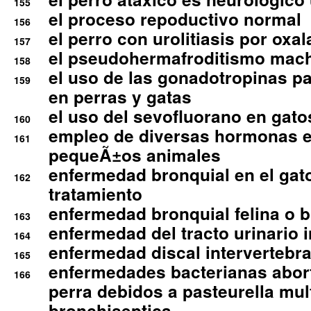
155
el proceso repoductivo normal
156
el perro con urolitiasis por oxal
157
el pseudohermafroditismo mac
158
el uso de las gonadotropinas pa
159
en perras y gatas
el uso del sevofluorano en gato
160
empleo de diversas hormonas e
161
pequeÃ±os animales
enfermedad bronquial en el gat
162
tratamiento
enfermedad bronquial felina o br
163
enfermedad del tracto urinario in
164
enfermedad discal intervertebra
165
enfermedades bacterianas abort
166
perra debidos a pasteurella mul
bronchiseptica