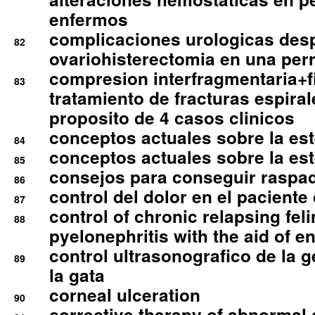
enfermos
complicaciones urologicas des
82
ovariohisterectomia en una per
compresion interfragmentaria+fi
83
tratamiento de fracturas espirale
proposito de 4 casos clinicos
conceptos actuales sobre la este
84
conceptos actuales sobre la este
85
consejos para conseguir raspad
86
control del dolor en el paciente 
87
control of chronic relapsing feli
88
pyelonephritis with the aid of e
control ultrasonografico de la g
89
la gata
corneal ulceration
90
corrective therapy of abnormal