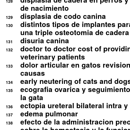
128
de nacimiento
displasia de codo canina
129
distintos tipos de implantes par
130
una triple osteotomia de cadera
disuria canina
131
doctor to doctor cost of providi
132
veterinary patients
dolor articular en gatos revisio
133
causas
early neutering of cats and dog
134
ecografia ovarica y seguimiento
135
la gata
ectopia ureteral bilateral intra 
136
edema pulmonar
137
efecto de la administracion pre
138
sobre la hemostasia y la funcion