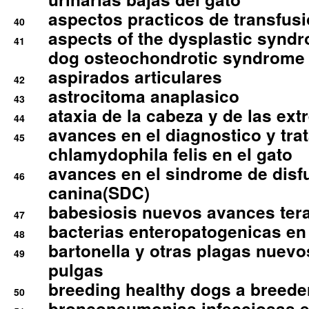
aspectos practicos de transfus
40
aspects of the dysplastic syndr
41
dog osteochondrotic syndrome
aspirados articulares
42
astrocitoma anaplasico
43
ataxia de la cabeza y de las ex
44
avances en el diagnostico y tra
45
chlamydophila felis en el gato
avances en el sindrome de disf
46
canina(SDC)
babesiosis nuevos avances ter
47
bacterias enteropatogenicas en
48
bartonella y otras plagas nuev
49
pulgas
breeding healthy dogs a breede
50
bronconeumonias infecciosas 