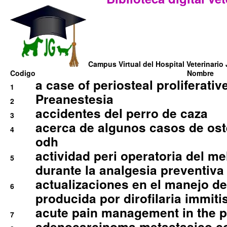
Campus Virtual del Hospital Veterinario 
Codigo
Nombre
a case of periosteal proliferative
1
Preanestesia
2
accidentes del perro de caza
3
acerca de algunos casos de oste
4
odh
actividad peri operatoria del 
5
durante la analgesia preventiva 
actualizaciones en el manejo de 
6
producida por dirofilaria immiti
acute pain management in the p
7
adenocarcinoma metastasico co