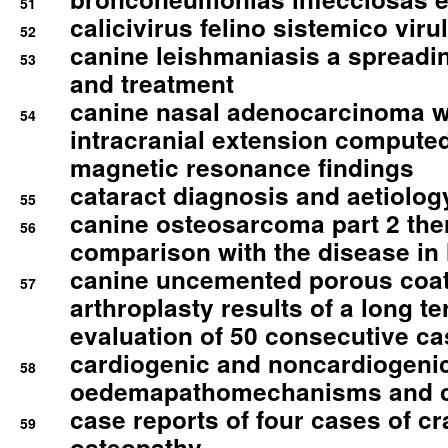
51
calicivirus felino sistemico viru
52
canine leishmaniasis a spreadi
53
and treatment
canine nasal adenocarcinoma wi
54
intracranial extension comput
magnetic resonance findings
cataract diagnosis and aetiolog
55
canine osteosarcoma part 2 th
56
comparison with the disease i
canine uncemented porous coate
57
arthroplasty results of a long t
evaluation of 50 consecutive c
cardiogenic and noncardiogeni
58
oedemapathomechanisms and 
case reports of four cases of c
59
osteopathy