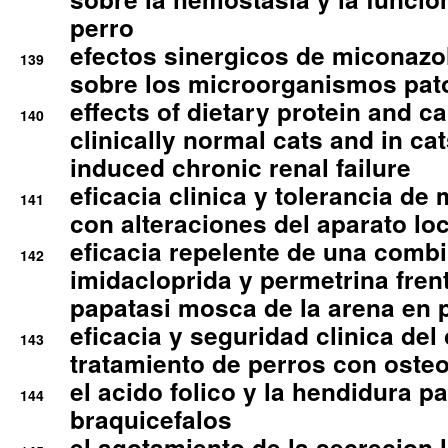
perro
efectos sinergicos de miconazol
139
sobre los microorganismos pa
effects of dietary protein and cal
140
clinically normal cats and in cat
induced chronic renal failure
eficacia clinica y tolerancia d
141
con alteraciones del aparato l
eficacia repelente de una comb
142
imidacloprida y permetrina fre
papatasi mosca de la arena en 
eficacia y seguridad clinica del
143
tratamiento de perros con osteoa
el acido folico y la hendidura pa
144
braquicefalos
el agotamiento de la secrecion l