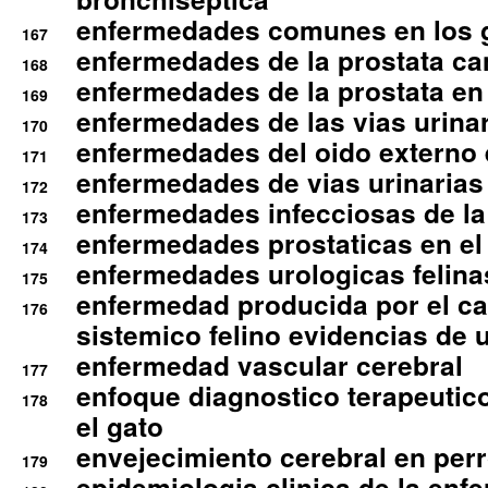
enfermedades comunes en los 
167
enfermedades de la prostata ca
168
enfermedades de la prostata en 
169
enfermedades de las vias urinari
170
enfermedades del oido externo 
171
enfermedades de vias urinarias
172
enfermedades infecciosas de la 
173
enfermedades prostaticas en el
174
enfermedades urologicas felina
175
enfermedad producida por el cal
176
sistemico felino evidencias de 
enfermedad vascular cerebral
177
enfoque diagnostico terapeutico 
178
el gato
envejecimiento cerebral en per
179
epidemiologia clinica de la enf