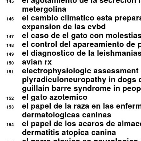
145
metergolina
el cambio climatico esta prepar
146
expansion de las cvbd
el caso de el gato con molestias
147
el control del apareamiento de 
148
el diagnostico de la leishmania
149
avian rx
150
electrophysiologic assessment 
151
plyradiculoneuropathy in dogs 
guillain barre syndrome in peop
el gato azotemico
152
el papel de la raza en las enfe
153
dermatologicas caninas
el papel de los acaros de alma
154
dermatitis atopica canina
el perro ataxico es neurologico