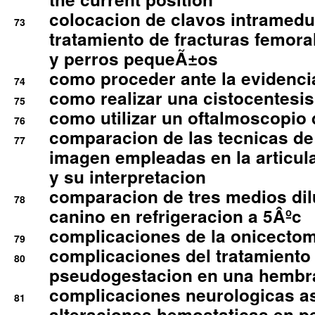
colocacion de clavos intramedu
73
tratamiento de fracturas femoral
y perros pequeÃ±os
como proceder ante la evidencia
74
como realizar una cistocentesis
75
como utilizar un oftalmoscopio 
76
comparacion de las tecnicas de
77
imagen empleadas en la articula
y su interpretacion
comparacion de tres medios di
78
canino en refrigeracion a 5Âºc
complicaciones de la onicectomi
79
complicaciones del tratamiento
80
pseudogestacion en una hembr
complicaciones neurologicas a
81
alteraciones hemostaticas en p