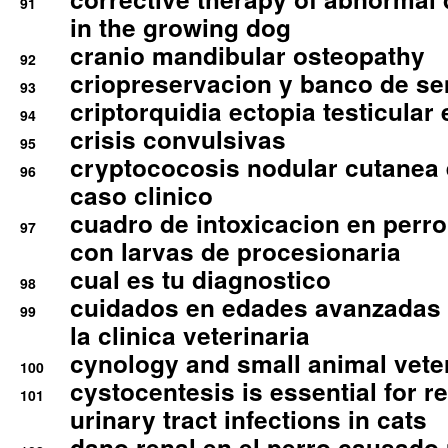
91
in the growing dog
cranio mandibular osteopathy
92
criopreservacion y banco de s
93
criptorquidia ectopia testicular 
94
crisis convulsivas
95
cryptococosis nodular cutanea
96
caso clinico
cuadro de intoxicacion en perro
97
con larvas de procesionaria
cual es tu diagnostico
98
cuidados en edades avanzadas
99
la clinica veterinaria
cynology and small animal vete
100
cystocentesis is essential for re
101
urinary tract infections in cats
dano renal en el perro causado 