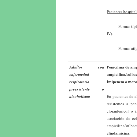
Pacientes hospital
– Formas típicas:
IV).
– Formas atípic
Penicilina de am
Adultos con
ampicilina/sulb
enfermedad
Imipenem o merop
respiratoria
preexistente o
alcoholismo
En pacientes de a
resistentes a pen
cloranfenicol o
asociación de cef
ampicilina/sulbac
clindamicina.