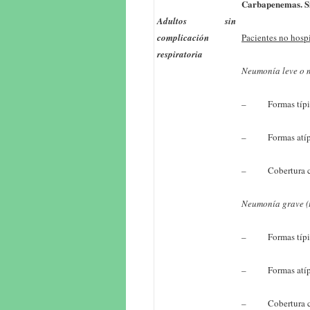
Carbapenemas. Sin
Adultos sin
complicación
Pacientes no hospi
respiratoria
Neumonía leve o m
– Formas típicas:
– Formas atípicas
– Cobertura comp
Neumonía grave (t
– Formas típicas:
– Formas atípica
– Cobertura com