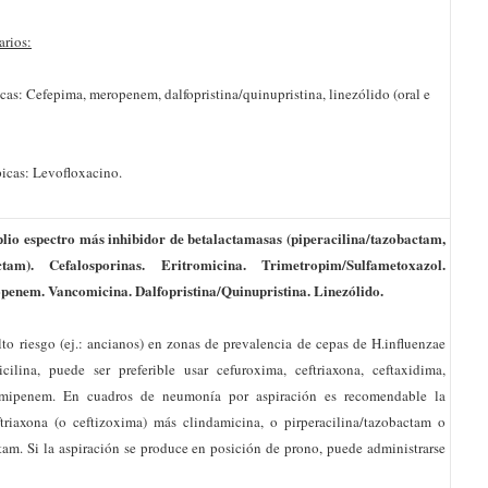
arios:
 Cefepima, meropenem, dalfopristina/quinupristina, linezólido (oral e
as: Levofloxacino.
plio espectro más inhibidor de betalactamasas (piperacilina/tazobactam,
actam). Cefalosporinas. Eritromicina. Trimetropim/Sulfametoxazol.
enem. Vancomicina. Dalfopristina/Quinupristina. Linezólido.
lto riesgo (ej.: ancianos) en zonas de prevalencia de cepas de H.influenzae
icilina, puede ser preferible usar cefuroxima, ceftriaxona, ceftaxidima,
 imipenem. En cuadros de neumonía por aspiración es recomendable la
triaxona (o ceftizoxima) más clindamicina, o pirperacilina/tazobactam o
tam. Si la aspiración se produce en posición de prono, puede administrarse