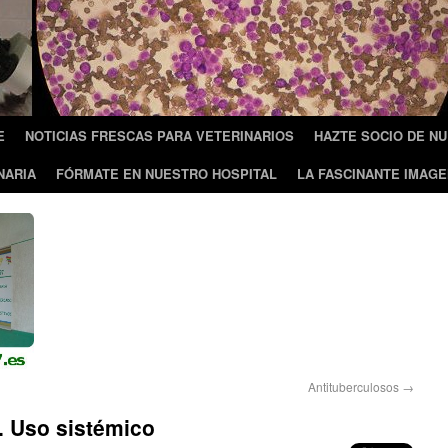
E
NOTICIAS FRESCAS PARA VETERINARIOS
HAZTE SOCIO DE N
NARIA
FÓRMATE EN NUESTRO HOSPITAL
LA FASCINANTE IMAGE
Antituberculosos
→
a. Uso sistémico