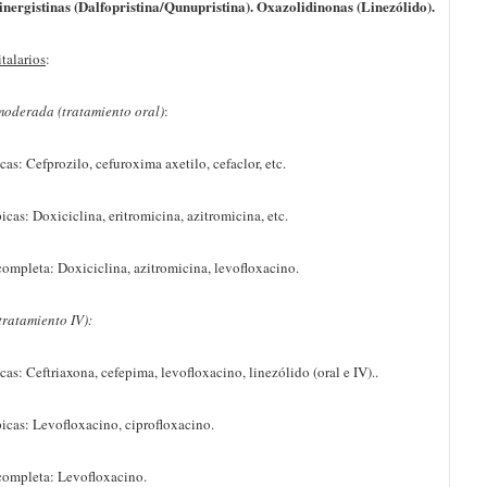
ergistinas (Dalfopristina/Qunupristina). Oxazolidinonas (Linezólido).
talarios
:
oderada (tratamiento oral)
:
 Cefprozilo, cefuroxima axetilo, cefaclor, etc.
: Doxiciclina, eritromicina, azitromicina, etc.
leta: Doxiciclina, azitromicina, levofloxacino.
ratamiento IV):
 Ceftriaxona, cefepima, levofloxacino, linezólido (oral e IV)..
s: Levofloxacino, ciprofloxacino.
pleta: Levofloxacino.