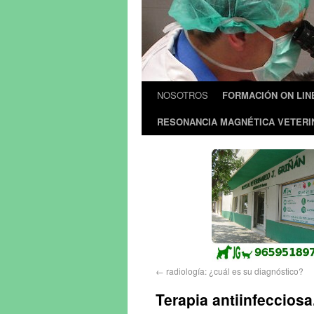
NOSOTROS
FORMACIÓN ON LIN
RESONANCIA MAGNÉTICA VETERI
←
radiología: ¿cuál es su diagnóstico?
Terapia antiinfeccios