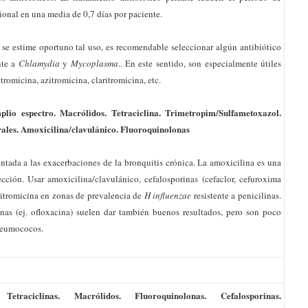
onal en una media de 0,7 días por paciente.
 se estime oportuno tal uso, es recomendable seleccionar algún antibiótico
nte a
Chlamydia
y
Mycoplasma
.. En este sentido, son especialmente útiles
tromicina, azitromicina, claritromicina, etc.
plio espectro. Macrólidos. Tetraciclina. Trimetropim/Sulfametoxazol.
rales. Amoxicilina/clavulánico. Fluoroquinolonas
ientada a las exacerbaciones de la bronquitis crónica. La amoxicilina es una
cción. Usar amoxicilina/clavulánico, cefalosporinas (cefaclor, cefuroxima
aritromicina en zonas de prevalencia de
H influenzae
resistente a penicilinas.
nas (ej. ofloxacina) suelen dar también buenos resultados, pero son poco
pneumococos.
. Tetraciclinas. Macrólidos. Fluoroquinolonas. Cefalosporinas.