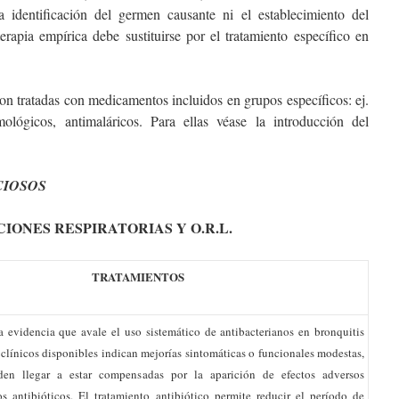
 identificación del germen causante ni el establecimiento del
erapia empírica debe sustituirse por el tratamiento específico en
on tratadas con medicamentos incluidos en grupos específicos: ej.
almológicos, antimaláricos. Para ellas véase la introducción del
CIOSOS
CIONES RESPIRATORIAS Y O.R.L.
TRATAMIENTOS
evidencia que avale el uso sistemático de antibacterianos en bronquitis
clínicos disponibles indican mejorías sintomáticas o funcionales modestas,
den llegar a estar compensadas por la aparición de efectos adversos
s antibióticos. El tratamiento antibiótico permite reducir el período de