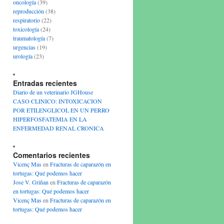
oncología
(39)
reproducción
(38)
respiratorio
(22)
toxicología
(24)
traumatología
(7)
urgencias
(19)
urología
(23)
Entradas recientes
Diario de un veterinario JGHouse
CASO CLINICO: INTOXICACION
POR ETILENGLICOL EN UN PERRO
HIPERFOSFATEMIA EN LA
ENFERMEDAD RENAL CRONICA
Comentarios recientes
Vicenç Mas
en
Fracturas de caparazón en
tortugas: Qué podemos hacer
Jose V. Griñan
en
Fracturas de caparazón
en tortugas: Qué podemos hacer
Vicenç Mas
en
Fracturas de caparazón en
tortugas: Qué podemos hacer