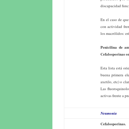
discapacidad funci
En el caso de que
con actividad fre
los macrólidos: eri
Penicilina de am
Cefalosporinas o
Esta lista está or
buena primera ele
axetilo, etc) o cl
Las fluoroquinolo
activas frente a 
Neumonía
Cefalosporinas