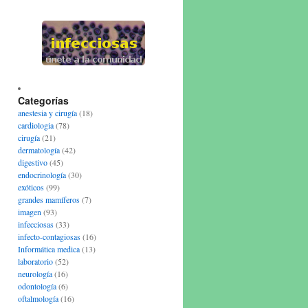
Categorías
anestesia y cirugía
(18)
cardiologia
(78)
cirugía
(21)
dermatología
(42)
digestivo
(45)
endocrinología
(30)
exóticos
(99)
grandes mamíferos
(7)
imagen
(93)
infecciosas
(33)
infecto-contagiosas
(16)
Informática medica
(13)
laboratorio
(52)
neurología
(16)
odontología
(6)
oftalmología
(16)