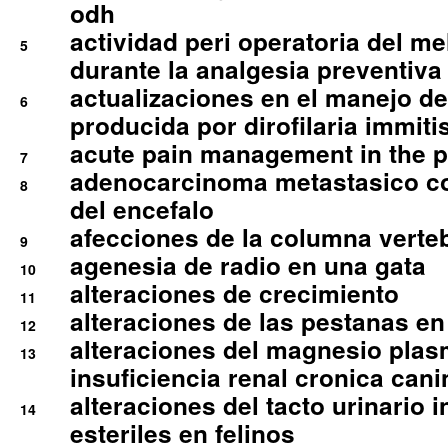
odh
actividad peri operatoria del 
5
durante la analgesia preventiva 
actualizaciones en el manejo de 
6
producida por dirofilaria immiti
acute pain management in the p
7
adenocarcinoma metastasico co
8
del encefalo
afecciones de la columna verte
9
agenesia de radio en una gata
10
alteraciones de crecimiento
11
alteraciones de las pestanas en
12
alteraciones del magnesio plas
13
insuficiencia renal cronica cani
alteraciones del tacto urinario in
14
esteriles en felinos