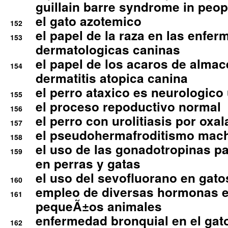
guillain barre syndrome in peop
el gato azotemico
152
el papel de la raza en las enfe
153
dermatologicas caninas
el papel de los acaros de alma
154
dermatitis atopica canina
el perro ataxico es neurologico
155
el proceso repoductivo normal
156
el perro con urolitiasis por oxal
157
el pseudohermafroditismo mac
158
el uso de las gonadotropinas pa
159
en perras y gatas
el uso del sevofluorano en gato
160
empleo de diversas hormonas e
161
pequeÃ±os animales
enfermedad bronquial en el gat
162