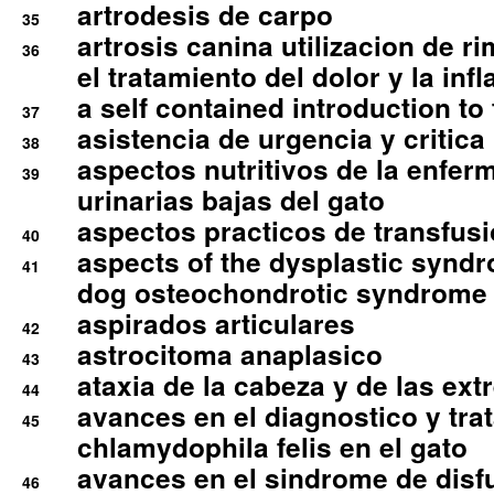
artrodesis de carpo
35
artrosis canina utilizacion de r
36
el tratamiento del dolor y la inf
a self contained introduction to
37
asistencia de urgencia y critica
38
aspectos nutritivos de la enfer
39
urinarias bajas del gato
aspectos practicos de transfus
40
aspects of the dysplastic syndr
41
dog osteochondrotic syndrome
aspirados articulares
42
astrocitoma anaplasico
43
ataxia de la cabeza y de las ex
44
avances en el diagnostico y tra
45
chlamydophila felis en el gato
avances en el sindrome de disf
46