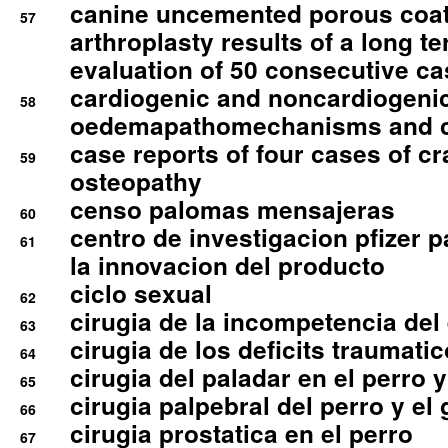
canine uncemented porous coate
57
arthroplasty results of a long t
evaluation of 50 consecutive c
cardiogenic and noncardiogeni
58
oedemapathomechanisms and 
case reports of four cases of c
59
osteopathy
censo palomas mensajeras
60
centro de investigacion pfizer p
61
la innovacion del producto
ciclo sexual
62
cirugia de la incompetencia del 
63
cirugia de los deficits traumati
64
cirugia del paladar en el perro y
65
cirugia palpebral del perro y el 
66
cirugia prostatica en el perro
67