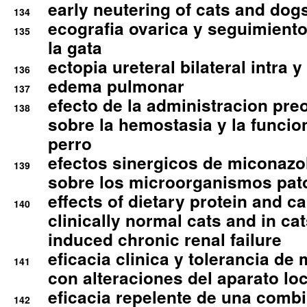
early neutering of cats and dog
134
ecografia ovarica y seguimiento
135
la gata
ectopia ureteral bilateral intra 
136
edema pulmonar
137
efecto de la administracion pre
138
sobre la hemostasia y la funcion
perro
efectos sinergicos de miconazol
139
sobre los microorganismos pa
effects of dietary protein and cal
140
clinically normal cats and in cat
induced chronic renal failure
eficacia clinica y tolerancia d
141
con alteraciones del aparato l
eficacia repelente de una comb
142