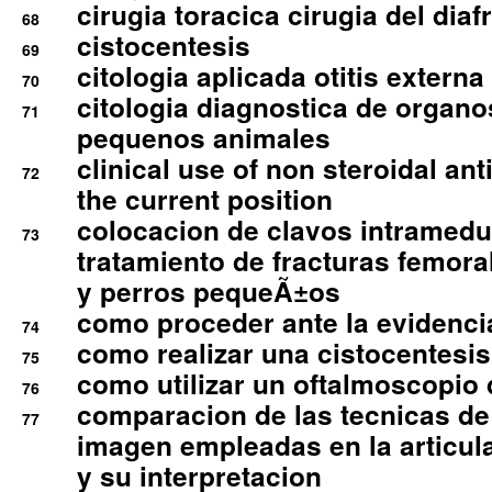
cirugia toracica cirugia del dia
68
cistocentesis
69
citologia aplicada otitis externa
70
citologia diagnostica de organ
71
pequenos animales
clinical use of non steroidal an
72
the current position
colocacion de clavos intramedu
73
tratamiento de fracturas femoral
y perros pequeÃ±os
como proceder ante la evidencia
74
como realizar una cistocentesis
75
como utilizar un oftalmoscopio 
76
comparacion de las tecnicas de
77
imagen empleadas en la articula
y su interpretacion