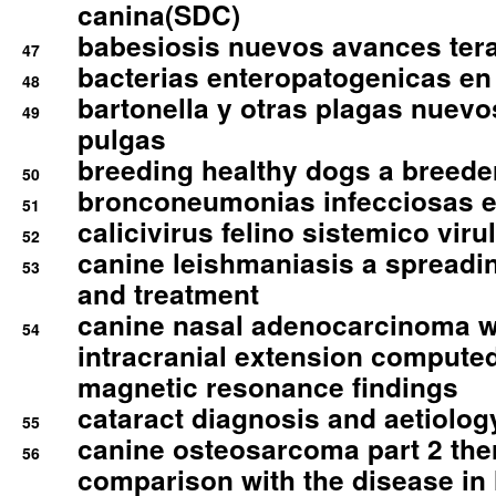
canina(SDC)
babesiosis nuevos avances ter
47
bacterias enteropatogenicas en
48
bartonella y otras plagas nuev
49
pulgas
breeding healthy dogs a breede
50
bronconeumonias infecciosas 
51
calicivirus felino sistemico viru
52
canine leishmaniasis a spreadi
53
and treatment
canine nasal adenocarcinoma wi
54
intracranial extension comput
magnetic resonance findings
cataract diagnosis and aetiolog
55
canine osteosarcoma part 2 th
56
comparison with the disease i