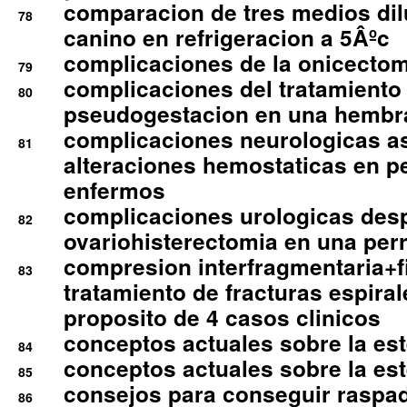
comparacion de tres medios di
78
canino en refrigeracion a 5Âºc
complicaciones de la onicectomi
79
complicaciones del tratamiento
80
pseudogestacion en una hembr
complicaciones neurologicas a
81
alteraciones hemostaticas en p
enfermos
complicaciones urologicas des
82
ovariohisterectomia en una per
compresion interfragmentaria+fi
83
tratamiento de fracturas espirale
proposito de 4 casos clinicos
conceptos actuales sobre la este
84
conceptos actuales sobre la este
85
consejos para conseguir raspad
86