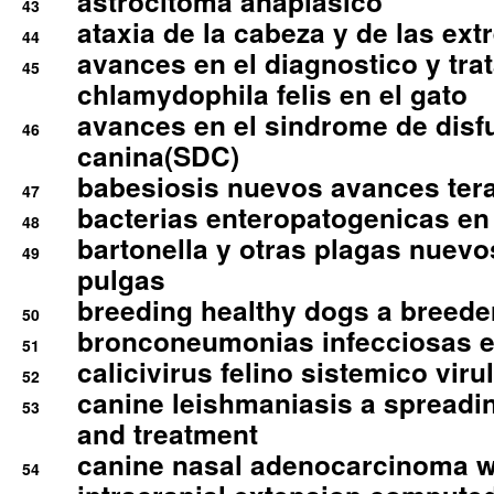
astrocitoma anaplasico
43
ataxia de la cabeza y de las ex
44
avances en el diagnostico y tra
45
chlamydophila felis en el gato
avances en el sindrome de disf
46
canina(SDC)
babesiosis nuevos avances ter
47
bacterias enteropatogenicas en
48
bartonella y otras plagas nuev
49
pulgas
breeding healthy dogs a breede
50
bronconeumonias infecciosas 
51
calicivirus felino sistemico viru
52
canine leishmaniasis a spreadi
53
and treatment
canine nasal adenocarcinoma wi
54