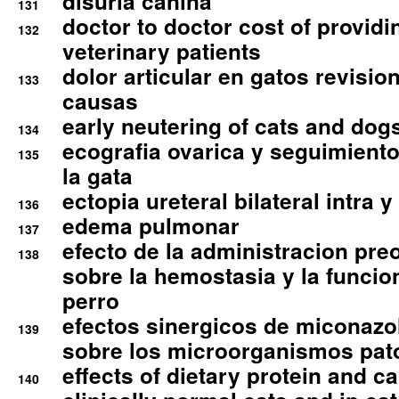
disuria canina
131
doctor to doctor cost of providi
132
veterinary patients
dolor articular en gatos revisio
133
causas
early neutering of cats and dog
134
ecografia ovarica y seguimiento
135
la gata
ectopia ureteral bilateral intra 
136
edema pulmonar
137
efecto de la administracion pre
138
sobre la hemostasia y la funcion
perro
efectos sinergicos de miconazol
139
sobre los microorganismos pa
effects of dietary protein and cal
140