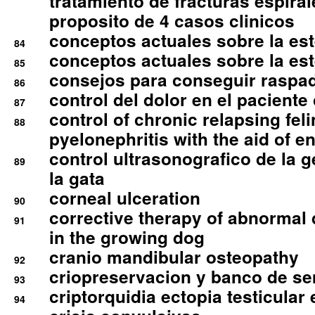
tratamiento de fracturas espirale
proposito de 4 casos clinicos
conceptos actuales sobre la este
84
conceptos actuales sobre la este
85
consejos para conseguir raspad
86
control del dolor en el paciente 
87
control of chronic relapsing feli
88
pyelonephritis with the aid of e
control ultrasonografico de la g
89
la gata
corneal ulceration
90
corrective therapy of abnormal
91
in the growing dog
cranio mandibular osteopathy
92
criopreservacion y banco de s
93
criptorquidia ectopia testicular 
94