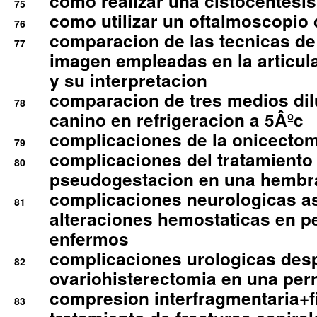
como realizar una cistocentesis
75
como utilizar un oftalmoscopio 
76
comparacion de las tecnicas de
77
imagen empleadas en la articula
y su interpretacion
comparacion de tres medios di
78
canino en refrigeracion a 5Âºc
complicaciones de la onicectomi
79
complicaciones del tratamiento
80
pseudogestacion en una hembr
complicaciones neurologicas a
81
alteraciones hemostaticas en p
enfermos
complicaciones urologicas des
82
ovariohisterectomia en una per
compresion interfragmentaria+fi
83