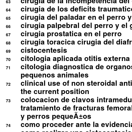
cirugia de la incompetencia del 
63
cirugia de los deficits traumati
64
cirugia del paladar en el perro y
65
cirugia palpebral del perro y el 
66
cirugia prostatica en el perro
67
cirugia toracica cirugia del dia
68
cistocentesis
69
citologia aplicada otitis externa
70
citologia diagnostica de organ
71
pequenos animales
clinical use of non steroidal an
72
the current position
colocacion de clavos intramedu
73
tratamiento de fracturas femoral
y perros pequeÃ±os
como proceder ante la evidencia
74