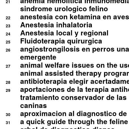
anemia hemolitica inmunomedia
21
sindrome urologico felino
anestesia con ketamina en aves 
22
Anestesia inhalatoria
23
Anestesia local y regional
24
Fluidoterapia quirurgica
25
angiostrongilosis en perros un
26
emergente
animal welfare issues on the use
27
animal assisted therapy progra
antibioterapia elegir acertadam
28
aportaciones de la terapia anti
29
tratamiento conservador de las 
caninas
aproximacion al diagnostico de p
30
a quick guide through the feli
31