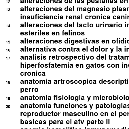
alteraciones de las pestanas en
12
alteraciones del magnesio plas
13
insuficiencia renal cronica cani
alteraciones del tacto urinario in
14
esteriles en felinos
alteraciones digestivas en ofidi
15
alternativa contra el dolor y la 
16
analisis retrospectivo del tratam
17
hiperfosfatemia en gatos con in
cronica
anatomia artroscopica descriptiv
18
perro
anatomia fisiologia y microbiolo
19
anatomia funciones y patologia
20
reproductor masculino en el per
basicas para el atv parte II