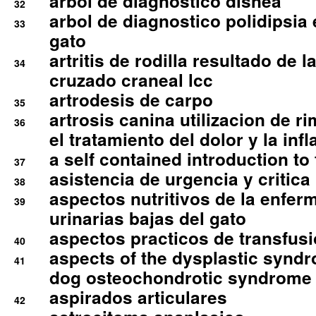
arbol de diagnostico disnea
32
arbol de diagnostico polidipsia 
33
gato
artritis de rodilla resultado de 
34
cruzado craneal lcc
artrodesis de carpo
35
artrosis canina utilizacion de r
36
el tratamiento del dolor y la inf
a self contained introduction to
37
asistencia de urgencia y critica
38
aspectos nutritivos de la enfer
39
urinarias bajas del gato
aspectos practicos de transfus
40
aspects of the dysplastic syndr
41
dog osteochondrotic syndrome
aspirados articulares
42