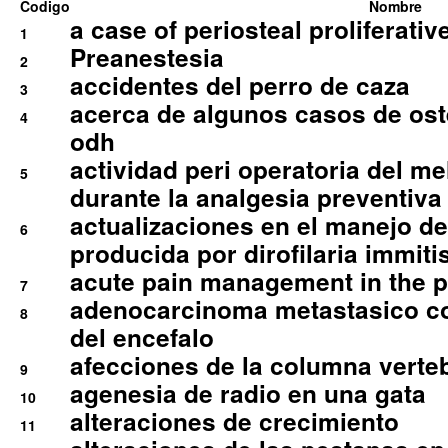
Codigo
Nombre
a case of periosteal proliferative
1
Preanestesia
2
accidentes del perro de caza
3
acerca de algunos casos de oste
4
odh
actividad peri operatoria del 
5
durante la analgesia preventiva 
actualizaciones en el manejo de 
6
producida por dirofilaria immiti
acute pain management in the p
7
adenocarcinoma metastasico co
8
del encefalo
afecciones de la columna verte
9
agenesia de radio en una gata
10
alteraciones de crecimiento
11