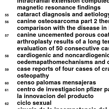
intracranial extension comput
magnetic resonance findings
cataract diagnosis and aetiolog
55
canine osteosarcoma part 2 th
56
comparison with the disease i
canine uncemented porous coate
57
arthroplasty results of a long t
evaluation of 50 consecutive c
cardiogenic and noncardiogeni
58
oedemapathomechanisms and 
case reports of four cases of c
59
osteopathy
censo palomas mensajeras
60
centro de investigacion pfizer p
61
la innovacion del producto
ciclo sexual
62