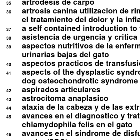
artrodesis de carpo
35
artrosis canina utilizacion de r
36
el tratamiento del dolor y la inf
a self contained introduction to
37
asistencia de urgencia y critica
38
aspectos nutritivos de la enfer
39
urinarias bajas del gato
aspectos practicos de transfus
40
aspects of the dysplastic syndr
41
dog osteochondrotic syndrome
aspirados articulares
42
astrocitoma anaplasico
43
ataxia de la cabeza y de las ex
44
avances en el diagnostico y tra
45
chlamydophila felis en el gato
avances en el sindrome de disf
46