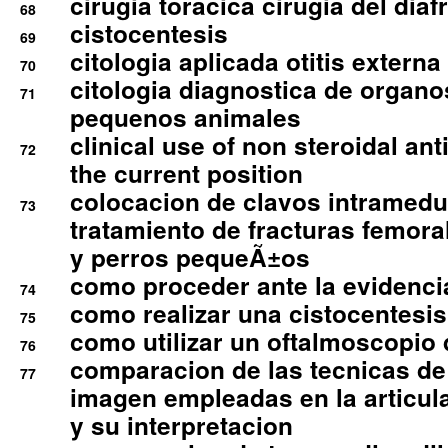
cirugia toracica cirugia del dia
68
cistocentesis
69
citologia aplicada otitis externa
70
citologia diagnostica de organ
71
pequenos animales
clinical use of non steroidal an
72
the current position
colocacion de clavos intramedu
73
tratamiento de fracturas femoral
y perros pequeÃ±os
como proceder ante la evidencia
74
como realizar una cistocentesis
75
como utilizar un oftalmoscopio 
76
comparacion de las tecnicas de
77
imagen empleadas en la articula
y su interpretacion