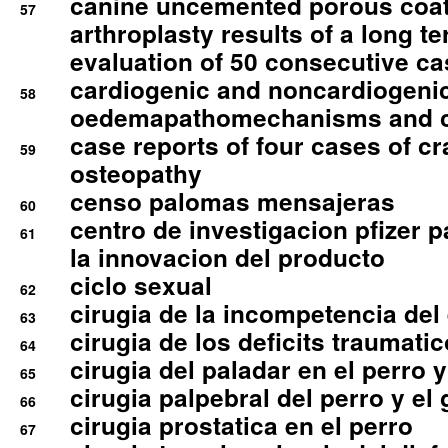
canine uncemented porous coate
57
arthroplasty results of a long t
evaluation of 50 consecutive c
cardiogenic and noncardiogeni
58
oedemapathomechanisms and 
case reports of four cases of c
59
osteopathy
censo palomas mensajeras
60
centro de investigacion pfizer p
61
la innovacion del producto
ciclo sexual
62
cirugia de la incompetencia del 
63
cirugia de los deficits traumati
64
cirugia del paladar en el perro y
65
cirugia palpebral del perro y el 
66
cirugia prostatica en el perro
67