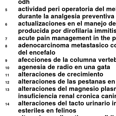
odh
actividad peri operatoria del 
5
durante la analgesia preventiva 
actualizaciones en el manejo de 
6
producida por dirofilaria immiti
acute pain management in the p
7
adenocarcinoma metastasico co
8
del encefalo
afecciones de la columna verte
9
agenesia de radio en una gata
10
alteraciones de crecimiento
11
alteraciones de las pestanas en
12
alteraciones del magnesio plas
13
insuficiencia renal cronica cani
alteraciones del tacto urinario in
14
esteriles en felinos