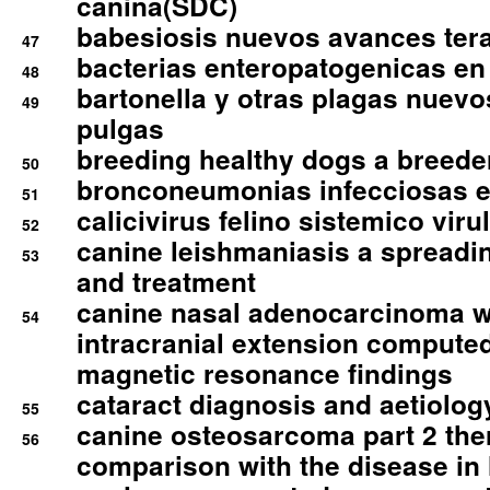
canina(SDC)
babesiosis nuevos avances ter
47
bacterias enteropatogenicas en
48
bartonella y otras plagas nuev
49
pulgas
breeding healthy dogs a breede
50
bronconeumonias infecciosas 
51
calicivirus felino sistemico viru
52
canine leishmaniasis a spreadi
53
and treatment
canine nasal adenocarcinoma wi
54
intracranial extension comput
magnetic resonance findings
cataract diagnosis and aetiolog
55
canine osteosarcoma part 2 th
56
comparison with the disease i