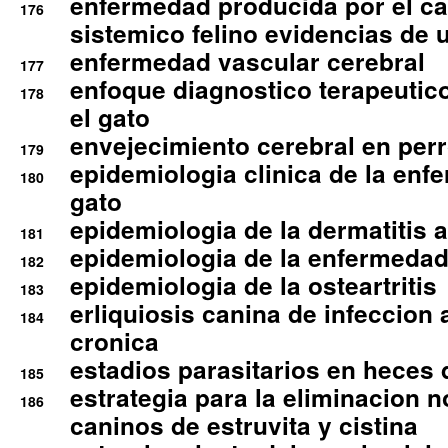
enfermedad producida por el cal
176
sistemico felino evidencias de 
enfermedad vascular cerebral
177
enfoque diagnostico terapeutico 
178
el gato
envejecimiento cerebral en per
179
epidemiologia clinica de la enf
180
gato
epidemiologia de la dermatitis 
181
epidemiologia de la enfermedad
182
epidemiologia de la osteartritis
183
erliquiosis canina de infeccio
184
cronica
estadios parasitarios en heces 
185
estrategia para la eliminacion n
186
caninos de estruvita y cistina