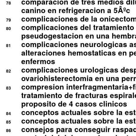
comparacion de tres medios di
78
canino en refrigeracion a 5Âºc
complicaciones de la onicectomi
79
complicaciones del tratamiento
80
pseudogestacion en una hembr
complicaciones neurologicas a
81
alteraciones hemostaticas en p
enfermos
complicaciones urologicas des
82
ovariohisterectomia en una per
compresion interfragmentaria+fi
83
tratamiento de fracturas espirale
proposito de 4 casos clinicos
conceptos actuales sobre la este
84
conceptos actuales sobre la este
85
consejos para conseguir raspad
86