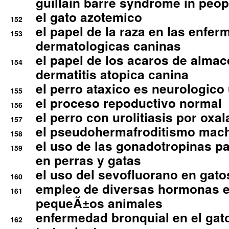
guillain barre syndrome in peop
el gato azotemico
152
el papel de la raza en las enfe
153
dermatologicas caninas
el papel de los acaros de alma
154
dermatitis atopica canina
el perro ataxico es neurologico
155
el proceso repoductivo normal
156
el perro con urolitiasis por oxal
157
el pseudohermafroditismo mac
158
el uso de las gonadotropinas pa
159
en perras y gatas
el uso del sevofluorano en gato
160
empleo de diversas hormonas e
161
pequeÃ±os animales
enfermedad bronquial en el gat
162