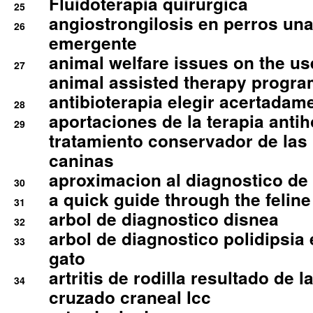
Fluidoterapia quirurgica
25
angiostrongilosis en perros un
26
emergente
animal welfare issues on the use
27
animal assisted therapy progra
antibioterapia elegir acertadam
28
aportaciones de la terapia anti
29
tratamiento conservador de las 
caninas
aproximacion al diagnostico de p
30
a quick guide through the feli
31
arbol de diagnostico disnea
32
arbol de diagnostico polidipsia 
33
gato
artritis de rodilla resultado de 
34
cruzado craneal lcc