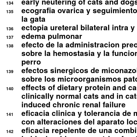
early neutering of cats and dog
134
ecografia ovarica y seguimiento
135
la gata
ectopia ureteral bilateral intra 
136
edema pulmonar
137
efecto de la administracion pre
138
sobre la hemostasia y la funcion
perro
efectos sinergicos de miconazol
139
sobre los microorganismos pa
effects of dietary protein and cal
140
clinically normal cats and in cat
induced chronic renal failure
eficacia clinica y tolerancia d
141
con alteraciones del aparato l
eficacia repelente de una comb
142