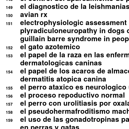
el diagnostico de la leishmania
149
avian rx
150
electrophysiologic assessment 
151
plyradiculoneuropathy in dogs 
guillain barre syndrome in peop
el gato azotemico
152
el papel de la raza en las enfe
153
dermatologicas caninas
el papel de los acaros de alma
154
dermatitis atopica canina
el perro ataxico es neurologico
155
el proceso repoductivo normal
156
el perro con urolitiasis por oxal
157
el pseudohermafroditismo mac
158
el uso de las gonadotropinas pa
159
en perras y gatas