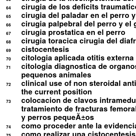
cirugia de los deficits traumati
64
cirugia del paladar en el perro y
65
cirugia palpebral del perro y el 
66
cirugia prostatica en el perro
67
cirugia toracica cirugia del dia
68
cistocentesis
69
citologia aplicada otitis externa
70
citologia diagnostica de organ
71
pequenos animales
clinical use of non steroidal an
72
the current position
colocacion de clavos intramedu
73
tratamiento de fracturas femoral
y perros pequeÃ±os
como proceder ante la evidencia
74
como realizar una cistocentesis
75