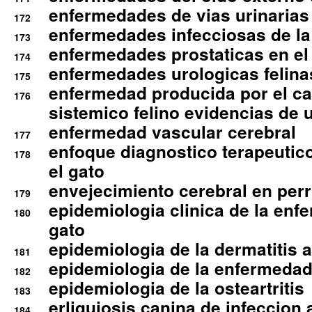
enfermedades de vias urinarias
172
enfermedades infecciosas de la 
173
enfermedades prostaticas en el
174
enfermedades urologicas felina
175
enfermedad producida por el cal
176
sistemico felino evidencias de 
enfermedad vascular cerebral
177
enfoque diagnostico terapeutico 
178
el gato
envejecimiento cerebral en per
179
epidemiologia clinica de la enf
180
gato
epidemiologia de la dermatitis 
181
epidemiologia de la enfermedad
182
epidemiologia de la osteartritis
183
erliquiosis canina de infeccio
184