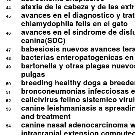
ataxia de la cabeza y de las ex
44
avances en el diagnostico y tra
45
chlamydophila felis en el gato
avances en el sindrome de disf
46
canina(SDC)
babesiosis nuevos avances ter
47
bacterias enteropatogenicas en
48
bartonella y otras plagas nuev
49
pulgas
breeding healthy dogs a breede
50
bronconeumonias infecciosas 
51
calicivirus felino sistemico viru
52
canine leishmaniasis a spreadi
53
and treatment
canine nasal adenocarcinoma wi
54
intracranial extension comput