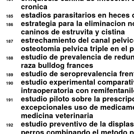
cronica
estadios parasitarios en heces 
185
estrategia para la eliminacion n
186
caninos de estruvita y cistina
estrechamiento del canal pelvi
187
osteotomia pelvica triple en el 
estudio de prevalencia de redun
188
raza bulldog frances
estudio de seroprevalencia frent
189
estudio experimental comparati
190
intraoperatoria con remifentanil
estudio piloto sobre la prescrip
191
excepcionales uso de medicam
medicina veterinaria
estudio preventivo de la displa
192
perros combinando el metodo p