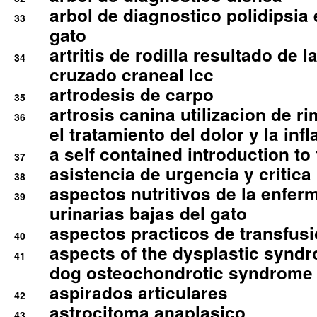
arbol de diagnostico polidipsia 
33
gato
artritis de rodilla resultado de 
34
cruzado craneal lcc
artrodesis de carpo
35
artrosis canina utilizacion de r
36
el tratamiento del dolor y la inf
a self contained introduction to
37
asistencia de urgencia y critica
38
aspectos nutritivos de la enfer
39
urinarias bajas del gato
aspectos practicos de transfus
40
aspects of the dysplastic syndr
41
dog osteochondrotic syndrome
aspirados articulares
42
astrocitoma anaplasico
43