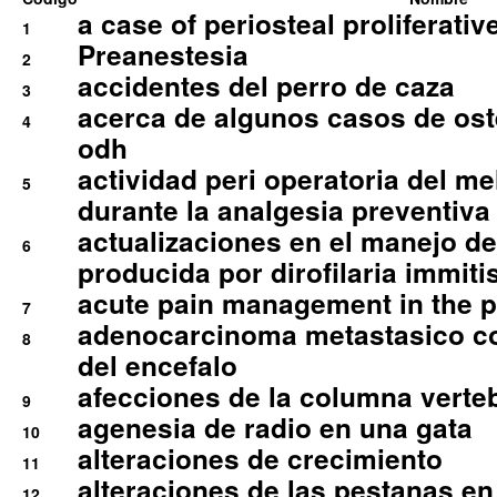
a case of periosteal proliferative
1
Preanestesia
2
accidentes del perro de caza
3
acerca de algunos casos de oste
4
odh
actividad peri operatoria del 
5
durante la analgesia preventiva 
actualizaciones en el manejo de 
6
producida por dirofilaria immiti
acute pain management in the p
7
adenocarcinoma metastasico co
8
del encefalo
afecciones de la columna verte
9
agenesia de radio en una gata
10
alteraciones de crecimiento
11
alteraciones de las pestanas en
12