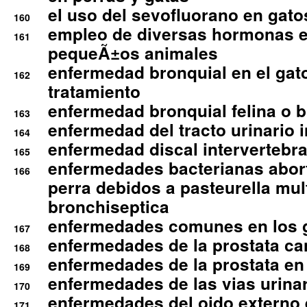
el uso del sevofluorano en gato
160
empleo de diversas hormonas e
161
pequeÃ±os animales
enfermedad bronquial en el gat
162
tratamiento
enfermedad bronquial felina o br
163
enfermedad del tracto urinario in
164
enfermedad discal intervertebra
165
enfermedades bacterianas abort
166
perra debidos a pasteurella mul
bronchiseptica
enfermedades comunes en los 
167
enfermedades de la prostata ca
168
enfermedades de la prostata en 
169
enfermedades de las vias urinari
170
enfermedades del oido externo 
171