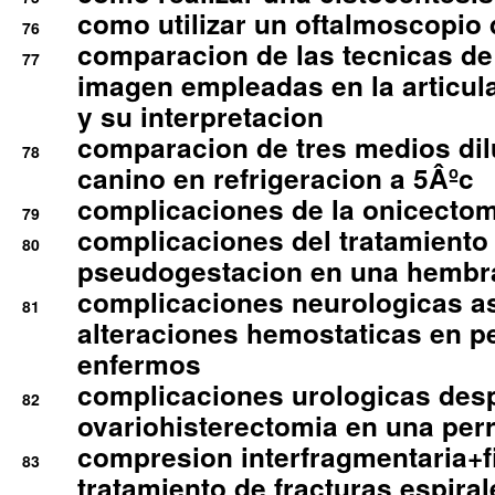
como utilizar un oftalmoscopio 
76
comparacion de las tecnicas de
77
imagen empleadas en la articula
y su interpretacion
comparacion de tres medios di
78
canino en refrigeracion a 5Âºc
complicaciones de la onicectomi
79
complicaciones del tratamiento
80
pseudogestacion en una hembr
complicaciones neurologicas a
81
alteraciones hemostaticas en p
enfermos
complicaciones urologicas des
82
ovariohisterectomia en una per
compresion interfragmentaria+fi
83
tratamiento de fracturas espirale