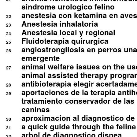
sindrome urologico felino
anestesia con ketamina en aves 
22
Anestesia inhalatoria
23
Anestesia local y regional
24
Fluidoterapia quirurgica
25
angiostrongilosis en perros un
26
emergente
animal welfare issues on the use
27
animal assisted therapy progra
antibioterapia elegir acertadam
28
aportaciones de la terapia anti
29
tratamiento conservador de las 
caninas
aproximacion al diagnostico de p
30
a quick guide through the feli
31
arbol de diagnostico disnea
32