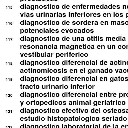
diagnostico de enfermedades no
115
vias urinarias inferiores en los 
diagnostico de sordera en mas
116
potenciales evocados
diagnostico de una otitis media
117
resonancia magnetica en un co
vestibular periferico
diagnostico diferencial de actin
118
actinomicosis en el ganado va
diagnostico diferencial en gato
119
tracto urinario inferior
diagnostico diferencial entre 
120
y ortopedicos animal geriatrico
diagnostico efectivo del osteo
121
estudio histopatologico seriado
diagnostico laboratorial de la e
122