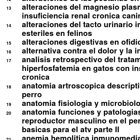
alteraciones del magnesio plas
13
insuficiencia renal cronica cani
alteraciones del tacto urinario in
14
esteriles en felinos
alteraciones digestivas en ofidi
15
alternativa contra el dolor y la 
16
analisis retrospectivo del tratam
17
hiperfosfatemia en gatos con in
cronica
anatomia artroscopica descriptiv
18
perro
anatomia fisiologia y microbiolo
19
anatomia funciones y patologia
20
reproductor masculino en el per
basicas para el atv parte II
anemia hemolitica inmunomedia
21