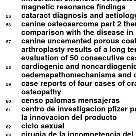
magnetic resonance findings
cataract diagnosis and aetiolog
55
canine osteosarcoma part 2 th
56
comparison with the disease i
canine uncemented porous coate
57
arthroplasty results of a long t
evaluation of 50 consecutive c
cardiogenic and noncardiogeni
58
oedemapathomechanisms and 
case reports of four cases of c
59
osteopathy
censo palomas mensajeras
60
centro de investigacion pfizer p
61
la innovacion del producto
ciclo sexual
62
cirugia de la incompetencia del 
63