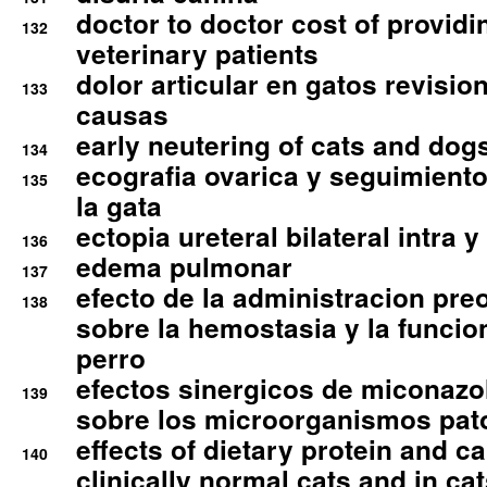
doctor to doctor cost of providi
132
veterinary patients
dolor articular en gatos revisio
133
causas
early neutering of cats and dog
134
ecografia ovarica y seguimiento
135
la gata
ectopia ureteral bilateral intra 
136
edema pulmonar
137
efecto de la administracion pre
138
sobre la hemostasia y la funcion
perro
efectos sinergicos de miconazol
139
sobre los microorganismos pa
effects of dietary protein and cal
140
clinically normal cats and in cat