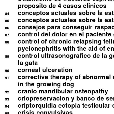
proposito de 4 casos clinicos
conceptos actuales sobre la este
84
conceptos actuales sobre la este
85
consejos para conseguir raspad
86
control del dolor en el paciente 
87
control of chronic relapsing feli
88
pyelonephritis with the aid of e
control ultrasonografico de la g
89
la gata
corneal ulceration
90
corrective therapy of abnormal
91
in the growing dog
cranio mandibular osteopathy
92
criopreservacion y banco de s
93
criptorquidia ectopia testicular 
94
crisis convulsivas
95