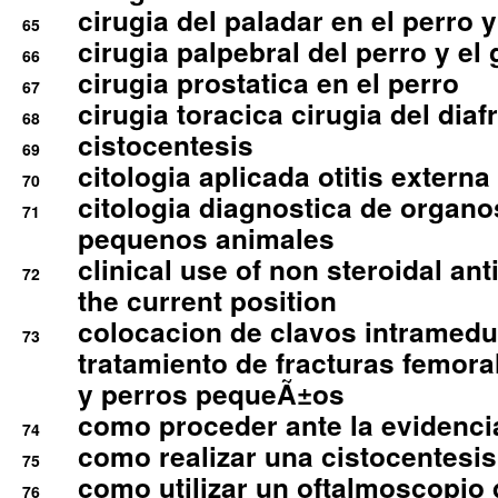
cirugia del paladar en el perro y
65
cirugia palpebral del perro y el 
66
cirugia prostatica en el perro
67
cirugia toracica cirugia del dia
68
cistocentesis
69
citologia aplicada otitis externa
70
citologia diagnostica de organ
71
pequenos animales
clinical use of non steroidal an
72
the current position
colocacion de clavos intramedu
73
tratamiento de fracturas femoral
y perros pequeÃ±os
como proceder ante la evidencia
74
como realizar una cistocentesis
75
como utilizar un oftalmoscopio 
76