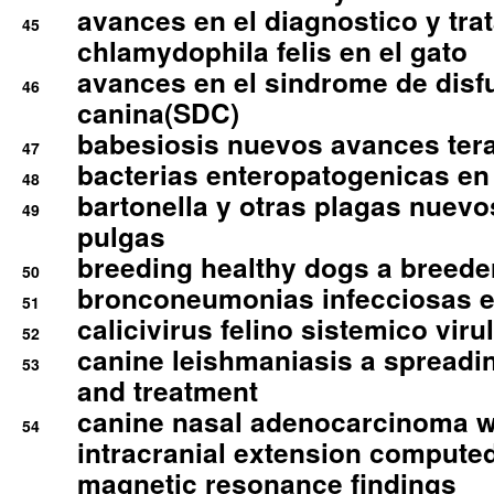
avances en el diagnostico y tra
45
chlamydophila felis en el gato
avances en el sindrome de disf
46
canina(SDC)
babesiosis nuevos avances ter
47
bacterias enteropatogenicas en
48
bartonella y otras plagas nuev
49
pulgas
breeding healthy dogs a breede
50
bronconeumonias infecciosas 
51
calicivirus felino sistemico viru
52
canine leishmaniasis a spreadi
53
and treatment
canine nasal adenocarcinoma wi
54
intracranial extension comput
magnetic resonance findings