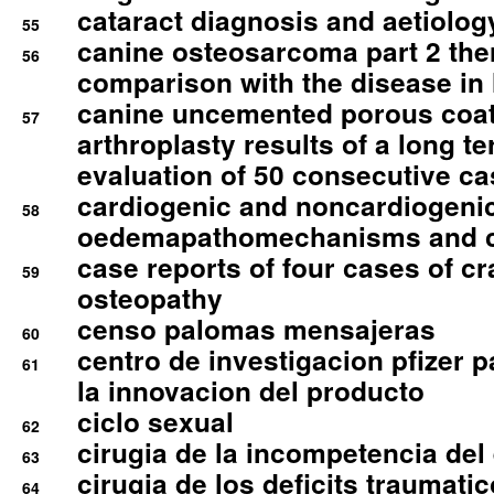
cataract diagnosis and aetiolog
55
canine osteosarcoma part 2 th
56
comparison with the disease i
canine uncemented porous coate
57
arthroplasty results of a long t
evaluation of 50 consecutive c
cardiogenic and noncardiogeni
58
oedemapathomechanisms and 
case reports of four cases of c
59
osteopathy
censo palomas mensajeras
60
centro de investigacion pfizer p
61
la innovacion del producto
ciclo sexual
62
cirugia de la incompetencia del 
63
cirugia de los deficits traumati
64