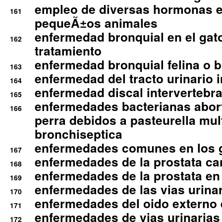
empleo de diversas hormonas e
161
pequeÃ±os animales
enfermedad bronquial en el gat
162
tratamiento
enfermedad bronquial felina o br
163
enfermedad del tracto urinario in
164
enfermedad discal intervertebra
165
enfermedades bacterianas abort
166
perra debidos a pasteurella mul
bronchiseptica
enfermedades comunes en los 
167
enfermedades de la prostata ca
168
enfermedades de la prostata en 
169
enfermedades de las vias urinari
170
enfermedades del oido externo 
171
enfermedades de vias urinarias
172