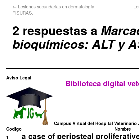
←
Lesiones secundarias en dermatología:
Le
FISURAS.
2 respuestas a
Marca
bioquímicos: ALT y AS
Aviso Legal
Biblioteca digital vet
Campus Virtual del Hospital Veterinario 
Codigo
Nombre
a case of periosteal proliferative
1