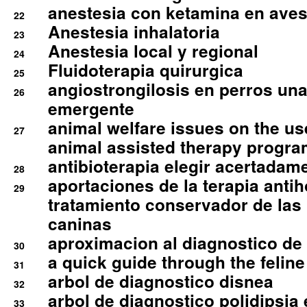
anestesia con ketamina en aves 
22
Anestesia inhalatoria
23
Anestesia local y regional
24
Fluidoterapia quirurgica
25
angiostrongilosis en perros un
26
emergente
animal welfare issues on the use
27
animal assisted therapy progra
antibioterapia elegir acertadam
28
aportaciones de la terapia anti
29
tratamiento conservador de las 
caninas
aproximacion al diagnostico de p
30
a quick guide through the feli
31
arbol de diagnostico disnea
32
arbol de diagnostico polidipsia 
33