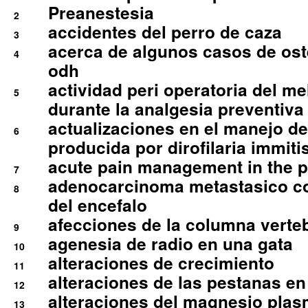
Preanestesia
2
accidentes del perro de caza
3
acerca de algunos casos de oste
4
odh
actividad peri operatoria del 
5
durante la analgesia preventiva 
actualizaciones en el manejo de 
6
producida por dirofilaria immiti
acute pain management in the p
7
adenocarcinoma metastasico co
8
del encefalo
afecciones de la columna verte
9
agenesia de radio en una gata
10
alteraciones de crecimiento
11
alteraciones de las pestanas en
12
alteraciones del magnesio plas
13