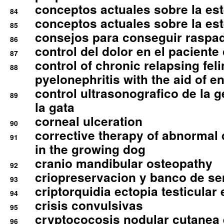
conceptos actuales sobre la este
84
conceptos actuales sobre la este
85
consejos para conseguir raspad
86
control del dolor en el paciente 
87
control of chronic relapsing feli
88
pyelonephritis with the aid of e
control ultrasonografico de la g
89
la gata
corneal ulceration
90
corrective therapy of abnormal
91
in the growing dog
cranio mandibular osteopathy
92
criopreservacion y banco de s
93
criptorquidia ectopia testicular 
94
crisis convulsivas
95
cryptococosis nodular cutanea
96