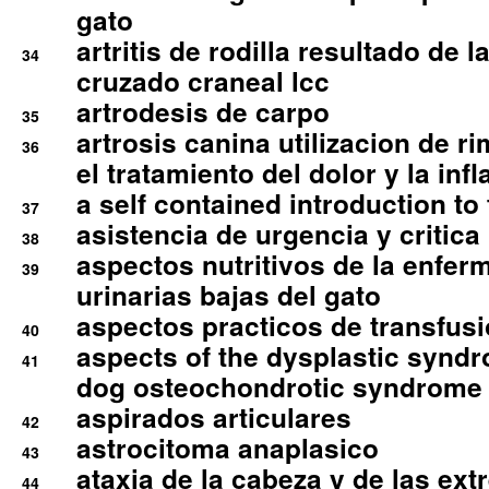
gato
artritis de rodilla resultado de 
34
cruzado craneal lcc
artrodesis de carpo
35
artrosis canina utilizacion de r
36
el tratamiento del dolor y la inf
a self contained introduction to
37
asistencia de urgencia y critica
38
aspectos nutritivos de la enfer
39
urinarias bajas del gato
aspectos practicos de transfus
40
aspects of the dysplastic syndr
41
dog osteochondrotic syndrome
aspirados articulares
42
astrocitoma anaplasico
43
ataxia de la cabeza y de las ex
44