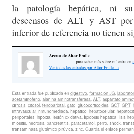
la patología hepática, ni su
descensos de ALT y AST por d
inferior de referencia no tienen si
Acerca de Aitor Fraile
- - - - - - - - - - para saber más sobre mí entra en
Ver todas las entradas por Aitor Fraile
→
Esta entrada fue publicada en
digestivo
,
formación JG
,
laborator
acetaminofeno
,
alanina aminotransferasa
,
ALT
,
aspartato amino
cirrosis
,
citosol
,
fenobarbital
,
gato
,
glucocorticoides
,
GOT
,
GPT
,
intravascular inmunomediada
,
hepático
,
hepatocelular
,
hepatoci
periportales
,
hipoxia
,
lesión oxidativa
,
lipidosis hepatica
,
lisis he
miositis
,
necrosis
,
pancreatitis
,
paracetamol
,
perro
,
shock
,
trans
transaminasa glutámico pirúvica
,
zinc
. Guarda el
enlace perman