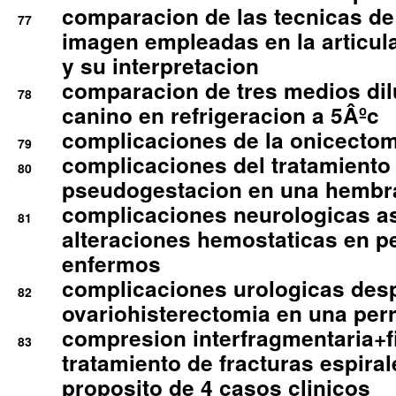
comparacion de las tecnicas de
77
imagen empleadas en la articula
y su interpretacion
comparacion de tres medios di
78
canino en refrigeracion a 5Âºc
complicaciones de la onicectomi
79
complicaciones del tratamiento
80
pseudogestacion en una hembr
complicaciones neurologicas a
81
alteraciones hemostaticas en p
enfermos
complicaciones urologicas des
82
ovariohisterectomia en una per
compresion interfragmentaria+fi
83
tratamiento de fracturas espirale
proposito de 4 casos clinicos