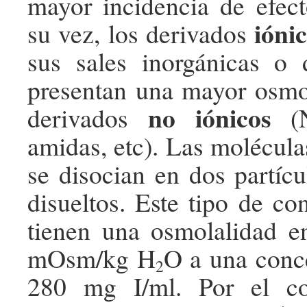
mayor incidencia de efec
ióni
su vez, los derivados
sus sales inorgánicas o
presentan una mayor osmo
no iónicos
derivados
(N
amidas, etc). Las molécula
se disocian en dos partíc
disueltos. Este tipo de co
tienen una osmolalidad e
mOsm/kg H
O a una conc
2
280 mg I/ml. Por el co