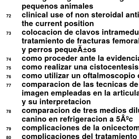
pequenos animales
clinical use of non steroidal an
72
the current position
colocacion de clavos intramedu
73
tratamiento de fracturas femoral
y perros pequeÃ±os
como proceder ante la evidencia
74
como realizar una cistocentesis
75
como utilizar un oftalmoscopio 
76
comparacion de las tecnicas de
77
imagen empleadas en la articula
y su interpretacion
comparacion de tres medios di
78
canino en refrigeracion a 5Âºc
complicaciones de la onicectomi
79
complicaciones del tratamiento
80