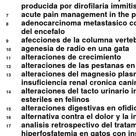
producida por dirofilaria immiti
acute pain management in the p
7
adenocarcinoma metastasico co
8
del encefalo
afecciones de la columna verte
9
agenesia de radio en una gata
10
alteraciones de crecimiento
11
alteraciones de las pestanas en
12
alteraciones del magnesio plas
13
insuficiencia renal cronica cani
alteraciones del tacto urinario in
14
esteriles en felinos
alteraciones digestivas en ofidi
15
alternativa contra el dolor y la 
16
analisis retrospectivo del tratam
17
hiperfosfatemia en gatos con in