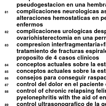
pseudogestacion en una hembr
complicaciones neurologicas a
81
alteraciones hemostaticas en p
enfermos
complicaciones urologicas des
82
ovariohisterectomia en una per
compresion interfragmentaria+fi
83
tratamiento de fracturas espirale
proposito de 4 casos clinicos
conceptos actuales sobre la este
84
conceptos actuales sobre la este
85
consejos para conseguir raspad
86
control del dolor en el paciente 
87
control of chronic relapsing feli
88
pyelonephritis with the aid of e
control ultrasonografico de la g
89