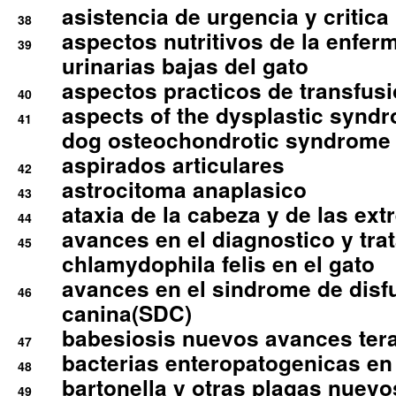
asistencia de urgencia y critica
38
aspectos nutritivos de la enfer
39
urinarias bajas del gato
aspectos practicos de transfus
40
aspects of the dysplastic syndr
41
dog osteochondrotic syndrome
aspirados articulares
42
astrocitoma anaplasico
43
ataxia de la cabeza y de las ex
44
avances en el diagnostico y tra
45
chlamydophila felis en el gato
avances en el sindrome de disf
46
canina(SDC)
babesiosis nuevos avances ter
47
bacterias enteropatogenicas en
48
bartonella y otras plagas nuev
49