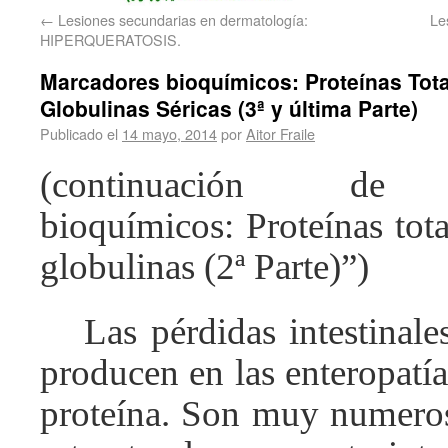
←
Lesiones secundarias en dermatología:
Le
HIPERQUERATOSIS.
Marcadores bioquímicos: Proteínas Tota
Globulinas Séricas (3ª y última Parte)
Publicado el
14 mayo, 2014
por
Aitor Fraile
(continuación de 
bioquímicos: Proteínas tot
globulinas (2ª Parte)”)
Las pérdidas intestinale
producen en las enteropatí
proteína. Son muy numero