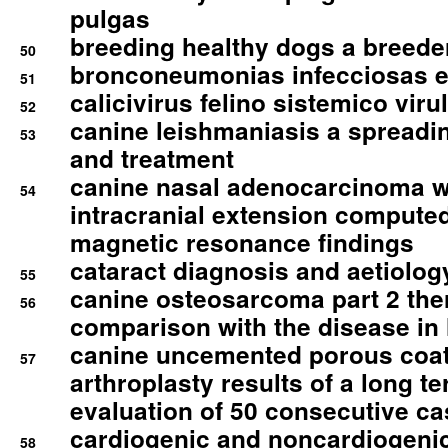
pulgas
breeding healthy dogs a breede
50
bronconeumonias infecciosas 
51
calicivirus felino sistemico viru
52
canine leishmaniasis a spreadi
53
and treatment
canine nasal adenocarcinoma wi
54
intracranial extension comput
magnetic resonance findings
cataract diagnosis and aetiolog
55
canine osteosarcoma part 2 th
56
comparison with the disease i
canine uncemented porous coate
57
arthroplasty results of a long t
evaluation of 50 consecutive c
cardiogenic and noncardiogeni
58