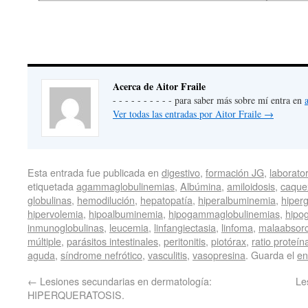
Acerca de Aitor Fraile
- - - - - - - - - - para saber más sobre mí entra en
Ver todas las entradas por Aitor Fraile
→
Esta entrada fue publicada en
digestivo
,
formación JG
,
laborator
etiquetada
agammaglobulinemias
,
Albúmina
,
amiloidosis
,
caque
globulinas
,
hemodilución
,
hepatopatía
,
hiperalbuminemia
,
hiper
hipervolemia
,
hipoalbuminemia
,
hipogammaglobulinemias
,
hipo
inmunoglobulinas
,
leucemia
,
linfangiectasia
,
linfoma
,
malaabsorc
múltiple
,
parásitos intestinales
,
peritonitis
,
piotórax
,
ratio proteín
aguda
,
síndrome nefrótico
,
vasculitis
,
vasopresina
. Guarda el
en
←
Lesiones secundarias en dermatología:
Le
HIPERQUERATOSIS.